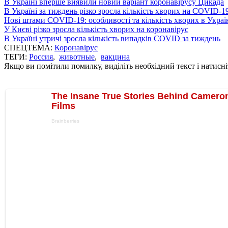
В Україні вперше виявили новий варіант коронавірусу Цикада
В Україні за тиждень різко зросла кількість хворих на COVID-1
Нові штами COVID-19: особливості та кількість хворих в Украї
У Києві різко зросла кількість хворих на коронавірус
В Україні утричі зросла кількість випадків COVID за тиждень
СПЕЦТЕМА:
Коронавірус
ТЕГИ:
Россия
,
животные
,
вакцина
Якщо ви помітили помилку, виділіть необхідний текст і натисніт