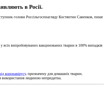
являють в Росії.
 заступник голови Россільгоспнагляду Костянтин Савенков, пише
ки у всіх випробовуваних вакцинованих тварин в 100% випадків
ід коронавірусу
, призначену для домашніх тварин.
ля використання людиною непридатна.