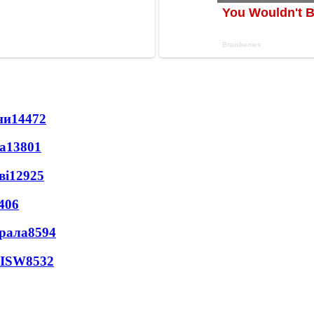
ни
14472
а
13801
ві
12925
406
ерала
8594
 ISW
8532