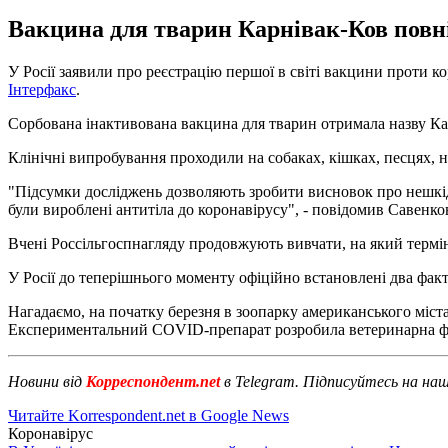
Вакцина для тварин Карнівак-Ков повні
У Росії заявили про реєстрацію першої в світі вакцини проти к
Інтерфакс
.
Сорбована інактивована вакцина для тварин отримала назву Ка
Клінічні випробування проходили на собаках, кішках, песцях, 
"Підсумки досліджень дозволяють зробити висновок про нешкід
були вироблені антитіла до коронавірусу", - повідомив Савенко
Вчені Россільгоспнагляду продовжують вивчати, на який термін
У Росії до теперішнього моменту офіційно встановлені два факт
Нагадаємо, на початку березня в зоопарку американського міста
Експериментальний COVID-препарат розробила ветеринарна фар
Новини від
Корреспондент.net
в Telegram. Підписуйтесь на на
Читайте Korrespondent.net в Google News
Коронавірус