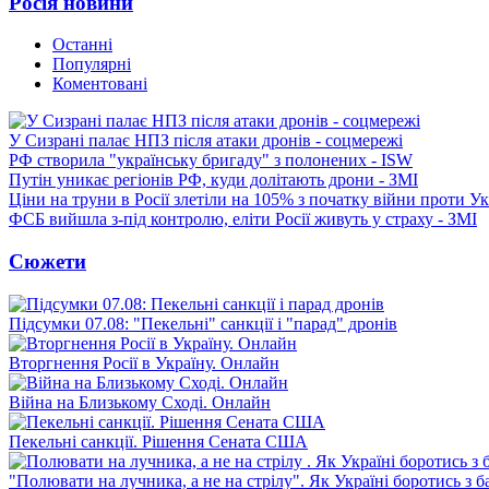
Росія новини
Останні
Популярні
Коментовані
У Сизрані палає НПЗ після атаки дронів - соцмережі
РФ створила "українську бригаду" з полонених - ISW
Путін уникає регіонів РФ, куди долітають дрони - ЗМІ
Ціни на труни в Росії злетіли на 105% з початку війни проти У
ФСБ вийшла з-під контролю, еліти Росії живуть у страху - ЗМІ
Сюжети
Підсумки 07.08: "Пекельні" санкції і "парад" дронів
Вторгнення Росії в Україну. Онлайн
Війна на Близькому Сході. Онлайн
Пекельні санкції. Рішення Сената США
"Полювати на лучника, а не на стрілу". Як Україні боротись з 