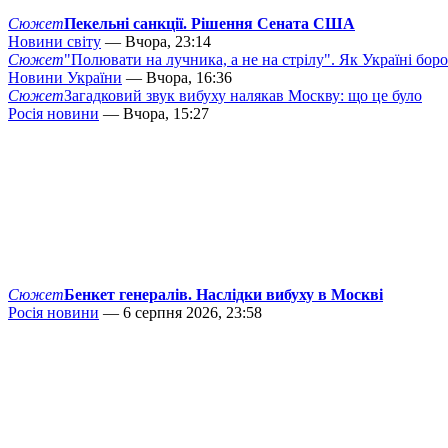
Сюжет
Пекельні санкції. Рішення Сената США
Новини світу
— Вчора, 23:14
Сюжет
"Полювати на лучника, а не на стрілу". Як Україні бор
Новини України
— Вчора, 16:36
Сюжет
Загадковий звук вибуху налякав Москву: що це було
Росія новини
— Вчора, 15:27
Сюжет
Бенкет генералів. Наслідки вибуху в Москві
Росія новини
— 6 серпня 2026, 23:58