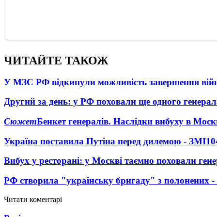
ЧИТАЙТЕ ТАКОЖ
У МЗС РФ відкинули можливість завершення вій
Другий за день: у РФ поховали ще одного генерал
Сюжет
Бенкет генералів. Наслідки вибуху в Моск
Україна поставила Путіна перед дилемою - ЗМІ
10
Вибух у ресторані: у Москві таємно поховали ген
РФ створила "українську бригаду" з полонених -
Читати коментарі