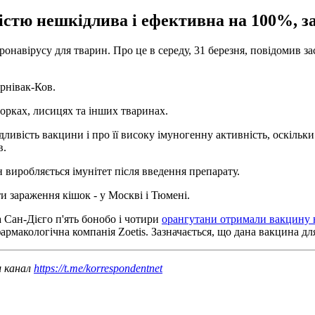
стю нешкідлива і ефективна на 100%, за
оронавірусу для тварин. Про це в середу, 31 березня, повідомив
рнівак-Ков.
норках, лисицях та інших тваринах.
ливість вакцини і про її високу імуногенну активність, оскіль
в.
 виробляється імунітет після введення препарату.
и зараження кішок - у Москві і Тюмені.
 Сан-Дієго п'ять бонобо і чотири
орангутани отримали вакцину в
макологічна компанія Zoetis. Зазначається, що дана вакцина д
ш канал
https://t.me/korrespondentnet