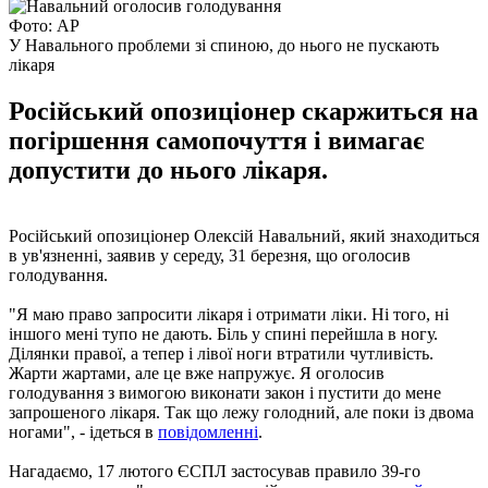
Фото: AP
У Навального проблеми зі спиною, до нього не пускають
лікаря
Російський опозиціонер скаржиться на
погіршення самопочуття і вимагає
допустити до нього лікаря.
Російський опозиціонер Олексій Навальний, який знаходиться
в ув'язненні, заявив у середу, 31 березня, що оголосив
голодування.
"Я маю право запросити лікаря і отримати ліки. Ні того, ні
іншого мені тупо не дають. Біль у спині перейшла в ногу.
Ділянки правої, а тепер і лівої ноги втратили чутливість.
Жарти жартами, але це вже напружує. Я оголосив
голодування з вимогою виконати закон і пустити до мене
запрошеного лікаря. Так що лежу голодний, але поки із двома
ногами", - ідеться в
повідомленні
.
Нагадаємо, 17 лютого ЄСПЛ застосував правило 39-го