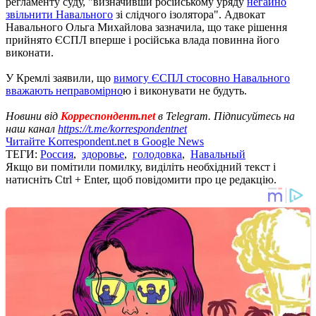
регламенту суду, "визначивши російському уряду
негайно
звільнити Навального
зі слідчого ізолятора". Адвокат
Навального Ольга Михайлова зазначила, що таке рішення
прийнято ЄСПЛ вперше і російська влада повинна його
виконати.
У Кремлі заявили, що
вимогу ЄСПЛ стосовно Навального
вважають неправомірно
ю і виконувати не будуть.
Новини від
Корреспондент.net
в Telegram. Підписуйтесь на
наш канал
https://t.me/korrespondentnet
Читайте Korrespondent.net в Google News
ТЕГИ:
Россия
,
здоровье
,
голодовка
,
Навальный
Якщо ви помітили помилку, виділіть необхідний текст і
натисніть Ctrl + Enter, щоб повідомити про це редакцію.