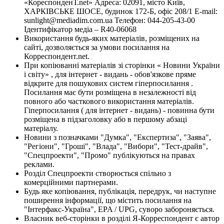
«КореспонденТ.net» Адреса: 02091, місто Київ,
ХАРКІВСЬКЕ ШОСЕ, будинок 172-Б, офіс 208/1 E-mail:
sunlight@mediadim.com.ua
Телефон: 044-205-43-00
Ідентифікатор медіа – R40-06068
Використання будь-яких матеріалів, розміщених на
сайті, дозволяється за умови посилання на
Корреспондент.net.
При копіюванні матеріалів зі сторінки « Новини України
і світу» , для інтернет - видань - обов'язкове пряме
відкрите для пошукових систем гіперпосилання .
Посилання має бути розміщена в незалежності від
повного або часткового використання матеріалів.
Гіперпосилання ( для інтернет - видань) - повинна бути
розміщена в підзаголовку або в першому абзаці
матеріалу.
Новини з позначками "Думка", "Експертиза", "Заява",
"Регіони", "Гроші", "Влада", "Вибори", "Тест-драйв",
"Спецпроекти", "Промо" публікуються на правах
реклами.
Розділ Спецпроекти створюється спільно з
комерційними партнерами.
Будь яке копіювання, публікація, передрук, чи наступне
поширення інформації, що містить посилання на
"Інтерфакс-Україна", EPA / UPG, суворо забороняється.
Власник веб-сторінки в розділі Я-Корреспондент є автор