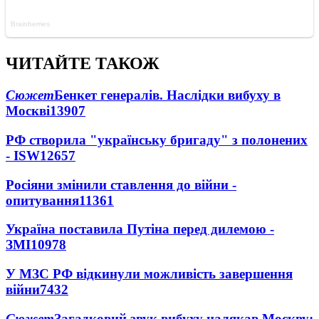
ЧИТАЙТЕ ТАКОЖ
Сюжет
Бенкет генералів. Наслідки вибуху в
Москві
13907
РФ створила "українську бригаду" з полонених
- ISW
12657
Росіяни змінили ставлення до війни -
опитування
11361
Україна поставила Путіна перед дилемою -
ЗМІ
10978
У МЗС РФ відкинули можливість завершення
війни
7432
Сюжет
Загадковий звук вибуху налякав Москву: