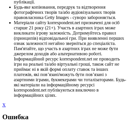
публікації.
Будь-яке копіювання, передрук та відтворення
фотографічних творів та/або аудіовізуальних творів
правовласника Getty Images - суворо забороняється.
Матеріали сайту korrespondent.net призначені для осіб
старше 21 року (21+). Участь в азартних іграх може
викликати ігрову залежність. Дотримуйтесь правил
(принципів) відповідальної гри. При виявленні перших
ознак залежності негайно зверніться до спеціаліста.
Пам'ятайте, що участь в азартних іграх не може бути
джерелом доходів або альтернативою роботі.
Інформаційний ресурс korrespondent.net не проводить
ігри на реальні та/або віртуальні гроші, також сайт не
приймає ні в якій формі оплату ставок та інших
платежів, які пов’язані/можуть бути пов’язані з
азартними іграми, букмекерами чи тоталізаторами. Будь-
які матеріали на інформаційному ресурсі
korrespondent.net публікуються виключно в
інформаційних цілях.
X
Ошибка