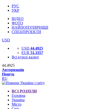
РУС
УКР
ВІДЕО
ФОТО
НАЙПОПУЛЯРНІШІ
СПЕЦПРОЕКТИ
USD
USD
44.4925
EUR
51.3357
Всі курси валют
44.4925
Авторизація
Пошук
RU
ВСІ РОЗДІЛИ
Головна
Україна
Місто
Світ