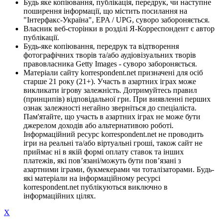
Будь яке копіювання, публікація, передрук, чи наступне
поширення інформації, що містить посилання на
"Інтерфакс-Україна", EPA / UPG, суворо забороняється.
Власник веб-сторінки в розділі Я-Корреспондент є автор
публікації.
Будь-яке копіювання, передрук та відтворення
фотографічних творів та/або аудіовізуальних творів
правовласника Getty Images - суворо забороняється.
Матеріали сайту korrespondent.net призначені для осіб
старше 21 року (21+). Участь в азартних іграх може
викликати ігрову залежність. Дотримуйтесь правил
(принципів) відповідальної гри. При виявленні перших
ознак залежності негайно зверніться до спеціаліста.
Пам'ятайте, що участь в азартних іграх не може бути
джерелом доходів або альтернативою роботі.
Інформаційний ресурс korrespondent.net не проводить
ігри на реальні та/або віртуальні гроші, також сайт не
приймає ні в якій формі оплату ставок та інших
платежів, які пов’язані/можуть бути пов’язані з
азартними іграми, букмекерами чи тоталізаторами. Будь-
які матеріали на інформаційному ресурсі
korrespondent.net публікуються виключно в
інформаційних цілях.
X