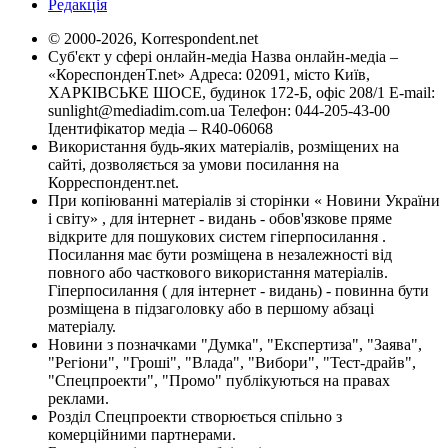
Редакція
© 2000-2026, Korrespondent.net
Суб'єкт у сфері онлайн-медіа Назва онлайн-медіа –
«КореспонденТ.net» Адреса: 02091, місто Київ,
ХАРКІВСЬКЕ ШОСЕ, будинок 172-Б, офіс 208/1 E-mail:
sunlight@mediadim.com.ua
Телефон: 044-205-43-00
Ідентифікатор медіа – R40-06068
Використання будь-яких матеріалів, розміщених на
сайті, дозволяється за умови посилання на
Корреспондент.net.
При копіюванні матеріалів зі сторінки « Новини України
і світу» , для інтернет - видань - обов'язкове пряме
відкрите для пошукових систем гіперпосилання .
Посилання має бути розміщена в незалежності від
повного або часткового використання матеріалів.
Гіперпосилання ( для інтернет - видань) - повинна бути
розміщена в підзаголовку або в першому абзаці
матеріалу.
Новини з позначками "Думка", "Експертиза", "Заява",
"Регіони", "Гроші", "Влада", "Вибори", "Тест-драйв",
"Спецпроекти", "Промо" публікуються на правах
реклами.
Розділ Спецпроекти створюється спільно з
комерційними партнерами.