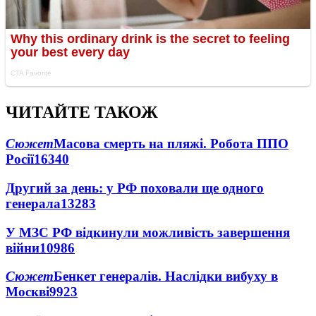
ЧИТАЙТЕ ТАКОЖ
Сюжет
Масова смерть на пляжі. Робота ППО
Росії
16340
Другий за день: у РФ поховали ще одного
генерала
13283
У МЗС РФ відкинули можливість завершення
війни
10986
Сюжет
Бенкет генералів. Наслідки вибуху в
Москві
9923