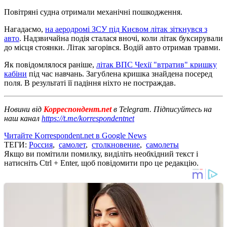
Повітряні судна отримали механічні пошкодження.
Нагадаємо,
на аеродромі ЗСУ під Києвом літак зіткнувся з
авто
. Надзвичайна подія сталася вночі, коли літак буксирували
до місця стоянки. Літак загорівся. Водій авто отримав травми.
Як повідомлялося раніше,
літак ВПС Чехії "втратив" кришку
кабіни
під час навчань. Загублена кришка знайдена посеред
поля. В результаті її падіння ніхто не постраждав.
Новини від
Корреспондент.net
в Telegram. Підписуйтесь на
наш канал
https://t.me/korrespondentnet
Читайте Korrespondent.net в Google News
ТЕГИ:
Россия
,
самолет
,
столкновение
,
самолеты
Якщо ви помітили помилку, виділіть необхідний текст і
натисніть Ctrl + Enter, щоб повідомити про це редакцію.