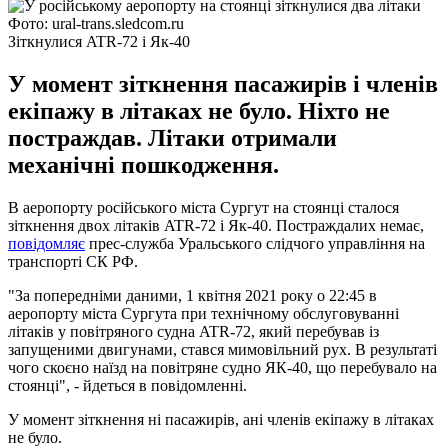
Фото: ural-trans.sledcom.ru
Зіткнулися ATR-72 і Як-40
У момент зіткнення пасажирів і членів
екіпажу в літаках не було. Ніхто не
постраждав. Літаки отримали
механічні пошкодження.
В аеропорту російського міста Сургут на стоянці сталося
зіткнення двох літаків ATR-72 і Як-40. Постраждалих немає,
повідомляє
прес-служба Уральського слідчого управління на
транспорті СК РФ.
"За попередніми даними, 1 квітня 2021 року о 22:45 в
аеропорту міста Сургута при технічному обслуговуванні
літаків у повітряного судна ATR-72, який перебував із
запущеними двигунами, стався мимовільний рух. В результаті
чого скоєно наїзд на повітряне судно ЯК-40, що перебувало на
стоянці", - йдеться в повідомленні.
У момент зіткнення ні пасажирів, ані членів екіпажу в літаках
не було.