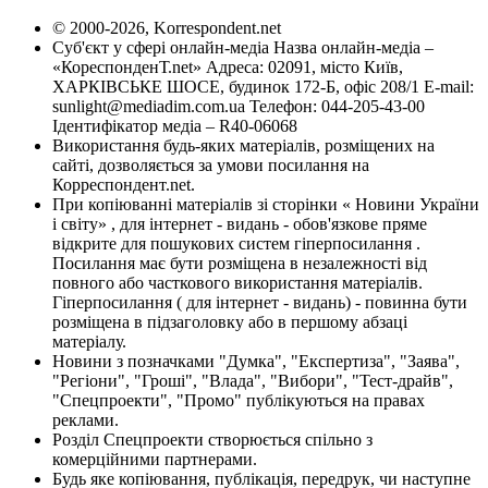
© 2000-2026, Korrespondent.net
Суб'єкт у сфері онлайн-медіа Назва онлайн-медіа –
«КореспонденТ.net» Адреса: 02091, місто Київ,
ХАРКІВСЬКЕ ШОСЕ, будинок 172-Б, офіс 208/1 E-mail:
sunlight@mediadim.com.ua
Телефон: 044-205-43-00
Ідентифікатор медіа – R40-06068
Використання будь-яких матеріалів, розміщених на
сайті, дозволяється за умови посилання на
Корреспондент.net.
При копіюванні матеріалів зі сторінки « Новини України
і світу» , для інтернет - видань - обов'язкове пряме
відкрите для пошукових систем гіперпосилання .
Посилання має бути розміщена в незалежності від
повного або часткового використання матеріалів.
Гіперпосилання ( для інтернет - видань) - повинна бути
розміщена в підзаголовку або в першому абзаці
матеріалу.
Новини з позначками "Думка", "Експертиза", "Заява",
"Регіони", "Гроші", "Влада", "Вибори", "Тест-драйв",
"Спецпроекти", "Промо" публікуються на правах
реклами.
Розділ Спецпроекти створюється спільно з
комерційними партнерами.
Будь яке копіювання, публікація, передрук, чи наступне