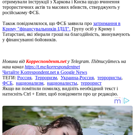
отримували інструкції з Харкова і Києва щодо вчинення
терористичних актів та масових вбивств, стверджують у
російському ФСБ.
Також повідомлялося, що ФСБ заявила про
затримання в
Криму "фінансувальників ІДІЛ".
Групу осіб у Криму і
Татарстані, які збирали гроші на благодійність, звинувачують
у фінансуванні бойовиків.
Новини від
Корреспондент.net
у Telegram. Підписуйтесь на
наш канал
https://t.me/korrespondentnet
Читайте Korrespondent.net в Google News
ТЕГИ:
Россия
,
Терроризм
,
Украина-Россия
,
террористы
,
ФСБ
,
национализм
,
националисты
,
террорист
Якщо ви помітили помилку, виділіть необхідний текст і
натисніть Ctrl + Enter, щоб повідомити про це редакцію.