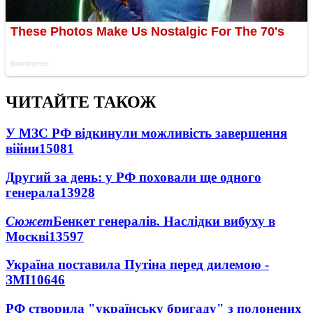
ЧИТАЙТЕ ТАКОЖ
У МЗС РФ відкинули можливість завершення
війни
15081
Другий за день: у РФ поховали ще одного
генерала
13928
Сюжет
Бенкет генералів. Наслідки вибуху в
Москві
13597
Україна поставила Путіна перед дилемою -
ЗМІ
10646
РФ створила "українську бригаду" з полонених