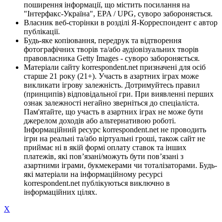
поширення інформації, що містить посилання на
"Інтерфакс-Україна", EPA / UPG, суворо забороняється.
Власник веб-сторінки в розділі Я-Корреспондент є автор
публікації.
Будь-яке копіювання, передрук та відтворення
фотографічних творів та/або аудіовізуальних творів
правовласника Getty Images - суворо забороняється.
Матеріали сайту korrespondent.net призначені для осіб
старше 21 року (21+). Участь в азартних іграх може
викликати ігрову залежність. Дотримуйтесь правил
(принципів) відповідальної гри. При виявленні перших
ознак залежності негайно зверніться до спеціаліста.
Пам'ятайте, що участь в азартних іграх не може бути
джерелом доходів або альтернативою роботі.
Інформаційний ресурс korrespondent.net не проводить
ігри на реальні та/або віртуальні гроші, також сайт не
приймає ні в якій формі оплату ставок та інших
платежів, які пов’язані/можуть бути пов’язані з
азартними іграми, букмекерами чи тоталізаторами. Будь-
які матеріали на інформаційному ресурсі
korrespondent.net публікуються виключно в
інформаційних цілях.
X