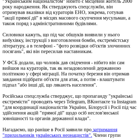
"Українським націоналістом" нібито є місцевий житель 2000
року народження. Як стверджують спецслужби, він
отримував вказівки від кураторів ЕНО, зокрема, готував
"акції прямої дії" в місцях масового скупчення мусульман, а
також поряд з адміністративними будівлями.
Силовики кажуть, що під час обшуків виявили у нього
вибухівку, інструкції з виготовлення бомби, екстремістську
літературу, а в телефоні - "фото розвідки об'єктів злочинних
посягань", які він пересилав наставникам.
У ФСБ додали, що чоловік дав свідчення - нібито він сам
вийшов на кураторів, так як незадоволений державною
політикою у сфері міграції. На початку березня він отримав
завдання підібрати об'єкти для атак, а потім - влаштувати
підпал "або інші дії, що лякають населення".
Російська спецслужба стверджує, що пропаганду "українські
екстремісти" проводять через Telegram, ВКонтакте та Instagram
"для координації націоналістів України, Білорусії і Росії під час
здійснення акцій "прямої дії" щодо осіб неслов'янської
зовнішності та органів державної влади".
Нагадаємо, що раніше в Росії заявили про
затримання
"прихильників українських неонацистів".
Члени групи