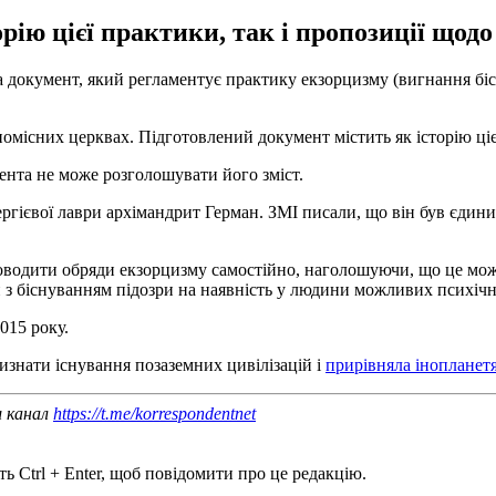
ію цієї практики, так і пропозиції щодо ї
ла документ, який регламентує практику екзорцизму (вигнання бі
помісних церквах. Підготовлений документ містить як історію цієї 
ента не може розголошувати його зміст.
ергієвої лаври архімандрит Герман. ЗМІ писали, що він був єдин
проводити обряди екзорцизму самостійно, наголошуючи, що це мо
и з біснуванням підозри на наявність у людини можливих психічн
015 року.
изнати існування позаземних цивілізацій і
прирівняла інопланетян
ш канал
https://t.me/korrespondentnet
ь Ctrl + Enter, щоб повідомити про це редакцію.