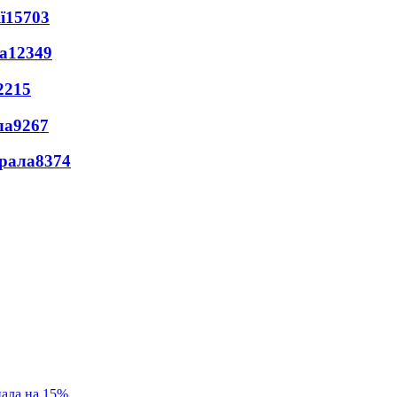
ї
15703
а
12349
2215
ла
9267
ерала
8374
пала на 15%