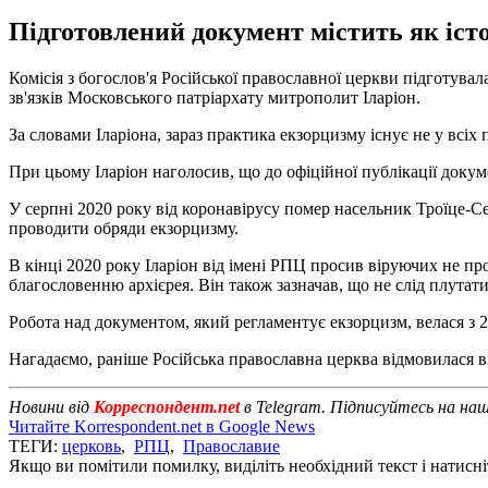
Підготовлений документ містить як істор
Комісія з богослов'я Російської православної церкви підготува
зв'язків Московського патріархату митрополит Іларіон.
За словами Іларіона, зараз практика екзорцизму існує не у всіх 
При цьому Іларіон наголосив, що до офіційної публікації докум
У серпні 2020 року від коронавірусу помер насельник Троїце-С
проводити обряди екзорцизму.
В кінці 2020 року Іларіон від імені РПЦ просив віруючих не 
благословенню архієрея. Він також зазначав, що не слід плутат
Робота над документом, який регламентує екзорцизм, велася з 2
Нагадаємо, раніше Російська православна церква відмовилася в
Новини від
Корреспондент.net
в Telegram. Підписуйтесь на на
Читайте Korrespondent.net в Google News
ТЕГИ:
церковь
,
РПЦ
,
Православие
Якщо ви помітили помилку, виділіть необхідний текст і натисніт