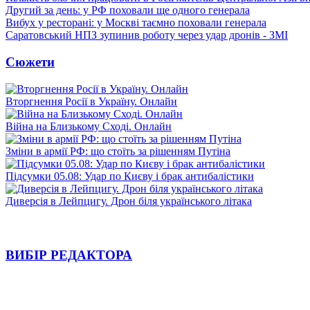
Другий за день: у РФ поховали ще одного генерала
Вибух у ресторані: у Москві таємно поховали генерала
Саратовський НПЗ зупинив роботу через удар дронів - ЗМІ
Сюжети
Вторгнення Росії в Україну. Онлайн
Війна на Близькому Сході. Онлайн
Зміни в армії РФ: що стоїть за рішенням Путіна
Підсумки 05.08: Удар по Києву і брак антибалістики
Диверсія в Лейпцигу. Дрон біля українського літака
ВИБІР РЕДАКТОРА