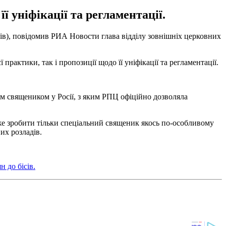
ї уніфікації та регламентації.
сів), повідомив РИА Новости глава відділу зовнішніх церковних
практики, так і пропозиції щодо її уніфікації та регламентації.
им священиком у Росії, з яким РПЦ офіційно дозволяла
же зробити тільки спеціальний священик якось по-особливому
их розладів.
 до бісів.