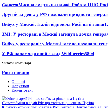
Сюжет
Масова смерть на пляжі. Робота ППО Росі
Другий за день: у РФ поховали ще одного генерал
Вибух у Москві: Італія відповіла Росії на її заяви
1
ЗМІ: У ресторані в Москві загинула дочка генера
Вибух у ресторані: у Москві таємно поховали ген
У РФ палає черговий склад Wildberries
5804
Читати коментарі
Росія новини
Останні
Популярні
Коментовані
Сюжет
Зміни в армії РФ: що стоїть за рішенням Путіна
Кількість охочих працювати в Росії жителів Центральної Азії в