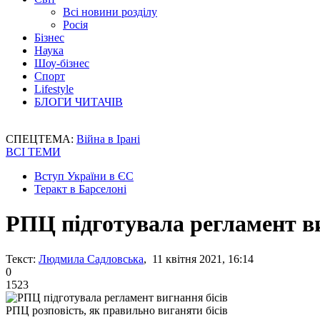
Всі новини розділу
Росія
Бізнес
Наука
Шоу-бізнес
Спорт
Lifestyle
БЛОГИ ЧИТАЧІВ
СПЕЦТЕМА:
Війна в Ірані
ВСІ ТЕМИ
Вступ України в ЄС
Теракт в Барселоні
РПЦ підготувала регламент ви
Текст:
Людмила Садловська
, 11 квітня 2021, 16:14
0
1523
РПЦ розповість, як правильно виганяти бісів