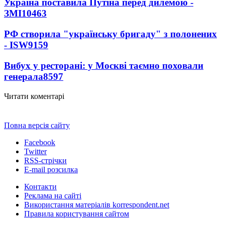
Україна поставила Путіна перед дилемою -
ЗМІ
10463
РФ створила "українську бригаду" з полонених
- ISW
9159
Вибух у ресторані: у Москві таємно поховали
генерала
8597
Читати коментарі
Повна версія сайту
Facebook
Twitter
RSS-стрічки
E-mail розсилка
Контакти
Реклама на сайті
Використання матеріалів korrespondent.net
Правила користування сайтом