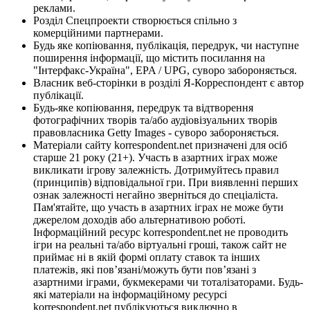
реклами.
Розділ Спецпроекти створюється спільно з
комерційними партнерами.
Будь яке копіювання, публікація, передрук, чи наступне
поширення інформації, що містить посилання на
"Інтерфакс-Україна", EPA / UPG, суворо забороняється.
Власник веб-сторінки в розділі Я-Корреспондент є автор
публікації.
Будь-яке копіювання, передрук та відтворення
фотографічних творів та/або аудіовізуальних творів
правовласника Getty Images - суворо забороняється.
Матеріали сайту korrespondent.net призначені для осіб
старше 21 року (21+). Участь в азартних іграх може
викликати ігрову залежність. Дотримуйтесь правил
(принципів) відповідальної гри. При виявленні перших
ознак залежності негайно зверніться до спеціаліста.
Пам'ятайте, що участь в азартних іграх не може бути
джерелом доходів або альтернативою роботі.
Інформаційний ресурс korrespondent.net не проводить
ігри на реальні та/або віртуальні гроші, також сайт не
приймає ні в якій формі оплату ставок та інших
платежів, які пов’язані/можуть бути пов’язані з
азартними іграми, букмекерами чи тоталізаторами. Будь-
які матеріали на інформаційному ресурсі
korrespondent.net публікуються виключно в