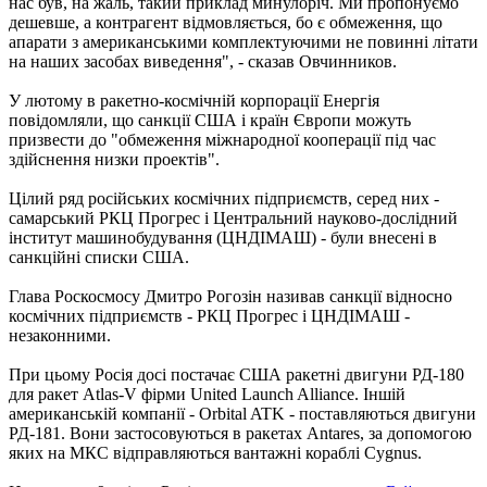
нас був, на жаль, такий приклад минулоріч. Ми пропонуємо
дешевше, а контрагент відмовляється, бо є обмеження, що
апарати з американськими комплектуючими не повинні літати
на наших засобах виведення", - сказав Овчинников.
У лютому в ракетно-космічній корпорації Енергія
повідомляли, що санкції США і країн Європи можуть
призвести до "обмеження міжнародної кооперації під час
здійснення низки проектів".
Цілий ряд російських космічних підприємств, серед них -
самарський РКЦ Прогрес і Центральний науково-дослідний
інститут машинобудування (ЦНДІМАШ) - були внесені в
санкційні списки США.
Глава Роскосмосу Дмитро Рогозін називав санкції відносно
космічних підприємств - РКЦ Прогрес і ЦНДІМАШ -
незаконними.
При цьому Росія досі постачає США ракетні двигуни РД-180
для ракет Atlas-V фірми United Launch Alliance. Іншій
американській компанії - Orbital ATK - поставляються двигуни
РД-181. Вони застосовуються в ракетах Antares, за допомогою
яких на МКС відправляються вантажні кораблі Cygnus.