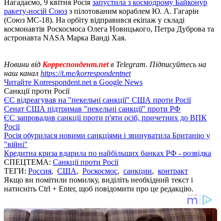
Нагадаємо, 9 квітня Росія
запустила з космодрому Байконур
ракету-носій Союз
з пілотованим кораблем Ю. А. Гагарін
(Союз МС-18). На орбіту відправився екіпаж у складі
космонавтів Роскосмоса Олега Новицького, Петра Дуброва та
астронавта NASA Марка Ванді Хая.
Новини від
Корреспондент.net
в Telegram. Підписуйтесь на
наш канал
https://t.me/korrespondentnet
Читайте Korrespondent.net в Google News
Санкції проти Росії
ЄС відреагував на "пекельні санкції" США проти Росії
Сенат США підтримав "пекельні санкції" проти РФ
ЄС запровадив санкції проти п'яти осіб, причетних до ВПК
Росії
Росія обурилася новими санкціями і звинуватила Британію у
"війні"
Кредитна криза вдарила по найбільших банках РФ - розвідка
СПЕЦТЕМА:
Санкції проти Росії
ТЕГИ:
Россия
,
США
,
Роскосмос
,
санкции
,
контракт
Якщо ви помітили помилку, виділіть необхідний текст і
натисніть Ctrl + Enter, щоб повідомити про це редакцію.