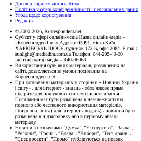
Договір користування сайтом
Політика у сфері конфіденційності і персональних даних
Угода щодо користування
Редакція
© 2000-2026, Korrespondent.net
Суб'єкт у сфері онлайн-медіа Назва онлайн-медіа –
«КореспонденТ.net» Адреса: 02091, місто Київ,
ХАРКІВСЬКЕ ШОСЕ, будинок 172-Б, офіс 208/1 E-mail:
sunlight@mediadim.com.ua
Телефон: 044-205-43-00
Ідентифікатор медіа – R40-06068
Використання будь-яких матеріалів, розміщених на
сайті, дозволяється за умови посилання на
Корреспондент.net.
При копіюванні матеріалів зі сторінки « Новини України
і світу» , для інтернет - видань - обов'язкове пряме
відкрите для пошукових систем гіперпосилання .
Посилання має бути розміщена в незалежності від
повного або часткового використання матеріалів.
Гіперпосилання ( для інтернет - видань) - повинна бути
розміщена в підзаголовку або в першому абзаці
матеріалу.
Новини з позначками "Думка", "Експертиза", "Заява",
"Регіони", "Гроші", "Влада", "Вибори", "Тест-драйв",
"Спецпроекти", "Промо" публікуються на правах