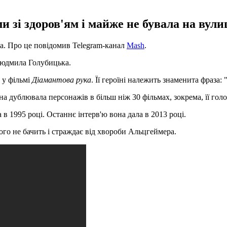
 зі здоров'ям і майже не бувала на вулиц
а. Про це повідомив Telegram-канал
Mash
.
 Людмила Голубицька.
 у фільмі
Діамантова рука
. Її героїні належить знаменита фраза: 
на дублювала персонажів в більш ніж 30 фільмах, зокрема, її гол
в 1995 році. Останнє інтерв'ю вона дала в 2013 році.
чого не бачить і страждає від хвороби Альцгеймера.