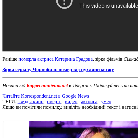
Раніше
померла актриса Катерина Градова
, зірка фільмів
Сімна
Зірка серіалу Чорнобиль помер від пухлини мозку
Новини від
Корреспондент.net
в Telegram. Підписуйтесь на на
Читайте Korrespondent.net в Google News
ТЕГИ:
звезды кино
,
смерть
,
видео
,
актриса
,
умер
Якщо ви помітили помилку, виділіть необхідний текст і натисніт