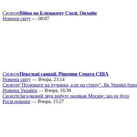
Сюжет
Війна на Близькому Сході. Онлайн
Новини світу
— 00:07
Сюжет
Пекельні санкції. Рішення Сената США
Новини світу
— Вчора, 23:14
Сюжет
"Полювати на лучника, а не на стрілу". Як Україні бор
Новини України
— Вчора, 16:36
Сюжет
Загадковий звук вибуху налякав Москву: що це було
Росія новини
— Вчора, 15:27