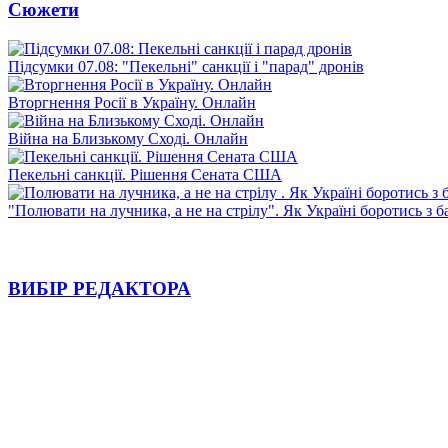
Сюжети
Підсумки 07.08: "Пекельні" санкції і "парад" дронів
Вторгнення Росії в Україну. Онлайн
Війна на Близькому Сході. Онлайн
Пекельні санкції. Рішення Сената США
"Полювати на лучника, а не на стрілу". Як Україні боротись з 
ВИБІР РЕДАКТОРА