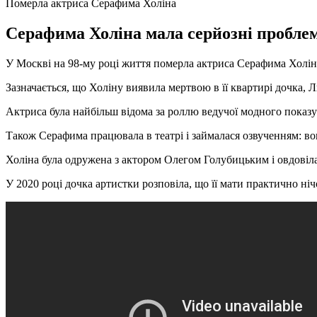
Померла актриса Серафима Холіна
Серафима Холіна мала серйозні проблеми
У Москві на 98-му році життя померла актриса Серафима Холін
Зазначається, що Холіну виявила мертвою в її квартирі дочка,
Актриса була найбільш відома за роллю ведучої модного показу
Також Серафима працювала в театрі і займалася озвученням: во
Холіна була одружена з актором Олегом Голубицьким і овдовіла 
У 2020 році дочка артистки розповіла, що її мати практично ні