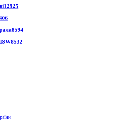
ві
12925
406
ерала
8594
 ISW
8532
країни