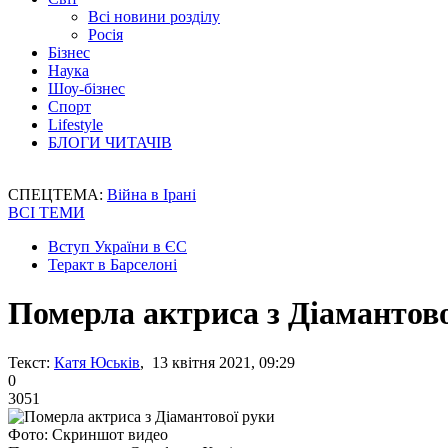
Всі новини розділу
Росія
Бізнес
Наука
Шоу-бізнес
Спорт
Lifestyle
БЛОГИ ЧИТАЧІВ
СПЕЦТЕМА:
Війна в Ірані
ВСІ ТЕМИ
Вступ України в ЄС
Теракт в Барселоні
Померла актриса з Діамантово
Текст:
Катя Юськів
, 13 квітня 2021, 09:29
0
3051
Фото: Скриншот видео