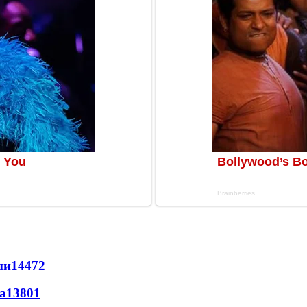
ни
14472
а
13801