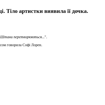
і. Тіло артистки виявила її дочка.
"
Штани перетворюються
...".
осом говорила Софі Лорен.