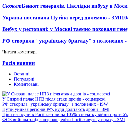
Сюжет
Бенкет генералів. Наслідки вибуху в Моск
Україна поставила Путіна перед дилемою - ЗМІ
10
Вибух у ресторані: у Москві таємно поховали ген
РФ створила "українську бригаду" з полонених -
Читати коментарі
Росія новини
Останні
Популярні
Коментовані
У Сизрані палає НПЗ після атаки дронів - соцмережі
РФ створила "українську бригаду" з полонених - ISW
Путін уникає регіонів РФ, куди долітають дрони - ЗМІ
Ціни на труни в Росії злетіли на 105% з початку війни проти У
ФСБ вийшла з-під контролю, еліти Росії живуть у страху - ЗМІ