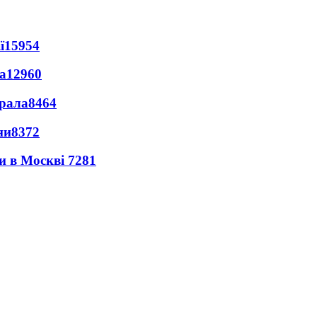
ї
15954
а
12960
ерала
8464
ни
8372
ли в Москві
7281