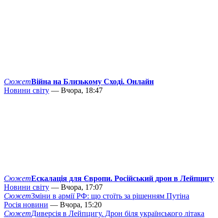
Сюжет
Війна на Близькому Сході. Онлайн
Новини світу
— Вчора, 18:47
Сюжет
Ескалація для Європи. Російський дрон в Лейпцигу
Новини світу
— Вчора, 17:07
Сюжет
Зміни в армії РФ: що стоїть за рішенням Путіна
Росія новини
— Вчора, 15:20
Сюжет
Диверсія в Лейпцигу. Дрон біля українського літака