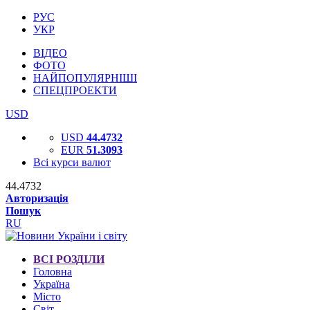
РУС
УКР
ВІДЕО
ФОТО
НАЙПОПУЛЯРНІШІ
СПЕЦПРОЕКТИ
USD
USD
44.4732
EUR
51.3093
Всі курси валют
44.4732
Авторизація
Пошук
RU
ВСІ РОЗДІЛИ
Головна
Україна
Місто
Світ