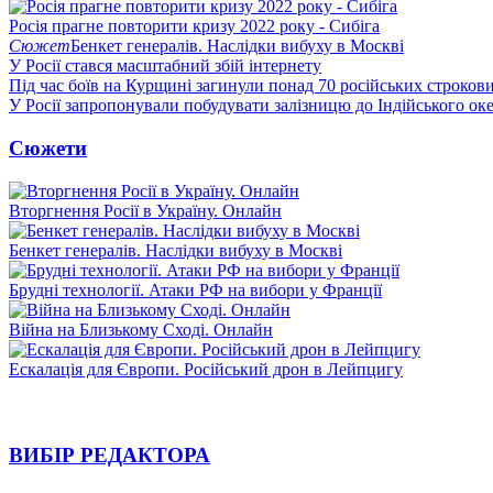
Росія прагне повторити кризу 2022 року - Сибіга
Сюжет
Бенкет генералів. Наслідки вибуху в Москві
У Росії стався масштабний збій інтернету
Під час боїв на Курщині загинули понад 70 російських строкови
У Росії запропонували побудувати залізницю до Індійського ок
Сюжети
Вторгнення Росії в Україну. Онлайн
Бенкет генералів. Наслідки вибуху в Москві
Брудні технології. Атаки РФ на вибори у Франції
Війна на Близькому Сході. Онлайн
Ескалація для Європи. Російський дрон в Лейпцигу
ВИБІР РЕДАКТОРА