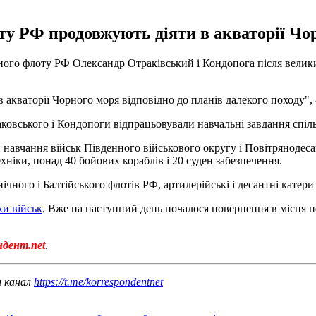
ту РФ продовжують діяти в акваторії Чо
чного флоту РФ Олександр Отраківський і Кондопога після велик
 акваторії Чорного моря відповідно до планів далекого походу",
овського і Кондопоги відпрацьовували навчальні завдання спіль
навчання військ Південного військового округу і Повітрянодеса
ехніки, понад 40 бойових кораблів і 20 суден забезпечення.
ного і Балтійського флотів РФ, артилерійські і десантні катери 
ки військ
. Вже на наступний день почалося повернення в місця по
ндент.net
.
ш канал
https://t.me/korrespondentnet