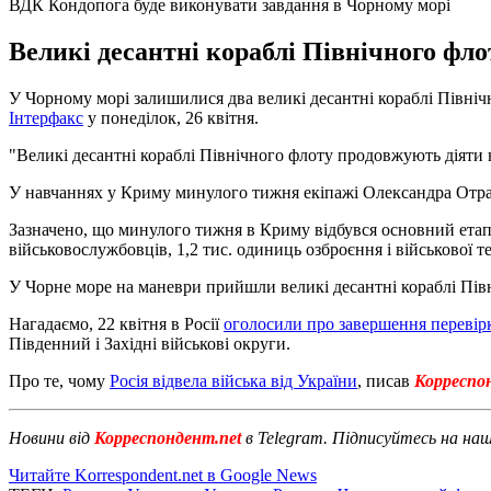
ВДК Кондопога буде виконувати завдання в Чорному морі
Великі десантні кораблі Північного фло
У Чорному морі залишилися два великі десантні кораблі Півні
Інтерфакс
у понеділок, 26 квітня.
"Великі десантні кораблі Північного флоту продовжують діяти в
У навчаннях у Криму минулого тижня екіпажі Олександра Отрак
Зазначено, що минулого тижня в Криму відбувся основний етап 
військовослужбовців, 1,2 тис. одиниць озброєння і військової т
У Чорне море на маневри прийшли великі десантні кораблі Північ
Нагадаємо, 22 квітня в Росії
оголосили про завершення перевір
Південний і Західні військові округи.
Про те, чому
Росія відвела війська від України
, писав
Корреспо
Новини від
Корреспондент.net
в Telegram. Підписуйтесь на на
Читайте Korrespondent.net в Google News