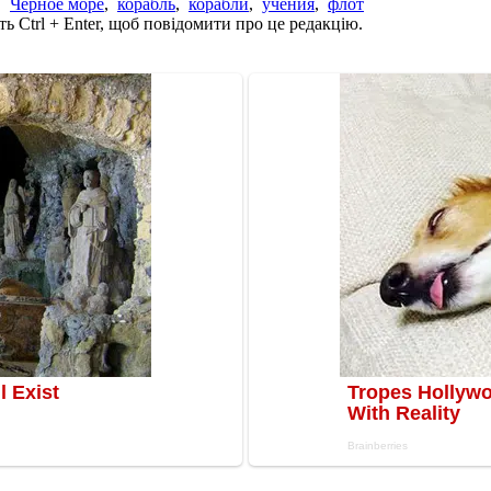
,
Черное море
,
корабль
,
корабли
,
учения
,
флот
ь Ctrl + Enter, щоб повідомити про це редакцію.