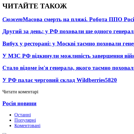
ЧИТАЙТЕ ТАКОЖ
Сюжет
Масова смерть на пляжі. Робота ППО Росі
Другий за день: у РФ поховали ще одного генерал
Вибух у ресторані: у Москві таємно поховали ген
У МЗС РФ відкинули можливість завершення вій
Стало відоме ім'я генерала, якого таємно похова
У РФ палає черговий склад Wildberries
5820
Читати коментарі
Росія новини
Останні
Популярні
Коментовані