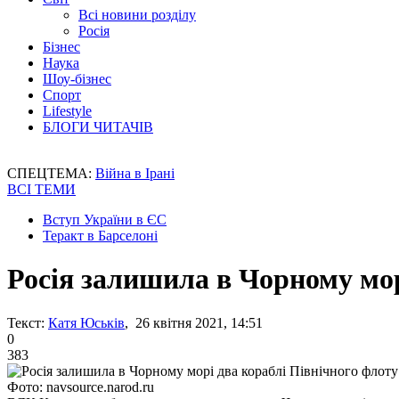
Всі новини розділу
Росія
Бізнес
Наука
Шоу-бізнес
Спорт
Lifestyle
БЛОГИ ЧИТАЧІВ
СПЕЦТЕМА:
Війна в Ірані
ВСІ ТЕМИ
Вступ України в ЄС
Теракт в Барселоні
Росія залишила в Чорному мор
Текст:
Катя Юськів
, 26 квітня 2021, 14:51
0
383
Фото: navsource.narod.ru