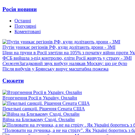
Росія новини
Останні
Популярні
Коментовані
Путін уникає регіонів РФ, куди долітають дрони - ЗМІ
Ціни на труни в Росії злетіли на 105% з початку війни проти У
ФСБ вийшла з-під контролю, еліти Росії живуть у страху - ЗМІ
Сюжет
Загадковий звук вибуху налякав Москву: що це було
Після вибухів у Брянську вирує масштабна пожежа
Сюжети
Вторгнення Росії в Україну. Онлайн
Пекельні санкції. Рішення Сената США
Війна на Близькому Сході. Онлайн
"Полювати на лучника, а не на стрілу". Як Україні боротись з 