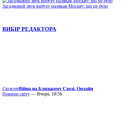
Загадковий звук вибуху налякав Москву: що це було
ВИБІР РЕДАКТОРА
Сюжет
Війна на Близькому Сході. Онлайн
Новини світу
— Вчора, 18:56