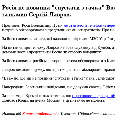
Росія не повинна "спускати з гачка" Во
зазначив Сергій Лавров.
Президент Росії Володимир Путін
не став вести телефонні пер
потрібно обговорювати з представниками сепаратистів. Про це с
За його словами, запити, які надходили від глави МЗС України
На питання про те, чому Лавров не брав слухавку від Кулеби, а 
домовленості і представити Росію як сторону конфлікту".
За його словами, російська сторона готова обговорювати з Киє
Лавров висловив думку, що зараз моральна і міжнародно-правова
"Вважаю, що ми не повинні "спускати з гачка" пана Зеленського
Напередодні Зеленський повідомив, що доручив своєму Офісу
Зазначимо, в Кремлі також заявили, що
переговори щодо зустрі
Донбас і Крим, на думку Москви, в ці питання не входять.
Новини від
Корреспондент.net
в Telegram. Підписуйтесь на на