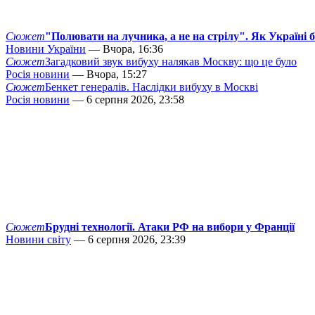
Сюжет
"Полювати на лучника, а не на стрілу". Як Україні 
Новини України
— Вчора, 16:36
Сюжет
Загадковий звук вибуху налякав Москву: що це було
Росія новини
— Вчора, 15:27
Сюжет
Бенкет генералів. Наслідки вибуху в Москві
Росія новини
— 6 серпня 2026, 23:58
Сюжет
Брудні технології. Атаки РФ на вибори у Франції
Новини світу
— 6 серпня 2026, 23:39