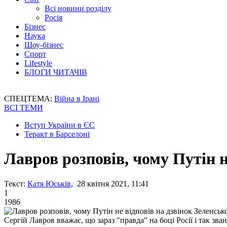
Всі новини розділу
Росія
Бізнес
Наука
Шоу-бізнес
Спорт
Lifestyle
БЛОГИ ЧИТАЧІВ
СПЕЦТЕМА:
Війна в Ірані
ВСІ ТЕМИ
Вступ України в ЄС
Теракт в Барселоні
Лавров розповів, чому Путін н
Текст:
Катя Юськів
, 28 квітня 2021, 11:41
1
1986
Сергій Лавров вважає, що зараз "правда" на боці Росії і так зв