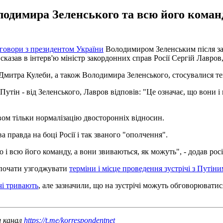
лодимира Зеленського та всю його коман
еговори з президентом України
Володимиром Зеленським після заг
казав в інтерв'ю міністр закордонних справ Росії Сергій Лавров
 Дмитра Кулеби, а також Володимира Зеленського, стосувалися т
Путін - від Зеленського, Лавров відповів: "Це означає, що вони і
вом тільки нормалізацію двосторонніх відносин.
 правда на боці Росії і так званого "ополчення".
 і всю його команду, а вони звиваються, як можуть", - додав росі
 почати узгоджувати
терміни і місце проведення зустрічі з Путіни
чі тривають
, але зазначили, що на зустрічі можуть обговорюватис
ш канал
https://t.me/korrespondentnet