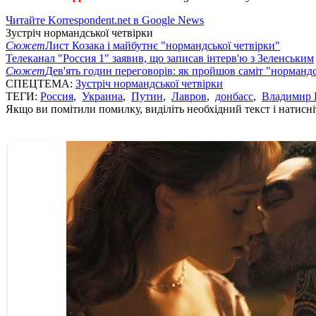
Читайте Korrespondent.net в Google News
Зустріч нормандської четвірки
Сюжет
Лист Козака і майбутнє "нормандської четвірки"
Телеканал "Россия 1" заявив, що записав інтерв'ю з Зеленським
Сюжет
Дев'ять годин переговорів: як пройшов саміт "нормандс
СПЕЦТЕМА:
Зустріч нормандської четвірки
ТЕГИ:
Россия
,
Украина
,
Путин
,
Лавров
,
донбасс
,
Владимир 
Якщо ви помітили помилку, виділіть необхідний текст і натисніт