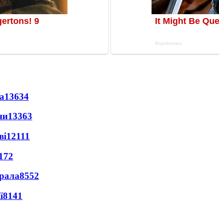
а
13634
ни
13363
ві
12111
172
ерала
8552
ї
8141