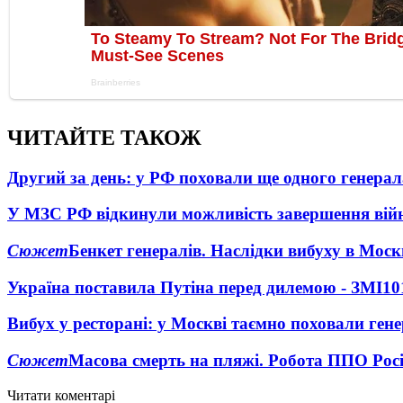
ЧИТАЙТЕ ТАКОЖ
Другий за день: у РФ поховали ще одного генерал
У МЗС РФ відкинули можливість завершення вій
Сюжет
Бенкет генералів. Наслідки вибуху в Моск
Україна поставила Путіна перед дилемою - ЗМІ
10
Вибух у ресторані: у Москві таємно поховали ген
Сюжет
Масова смерть на пляжі. Робота ППО Росі
Читати коментарі