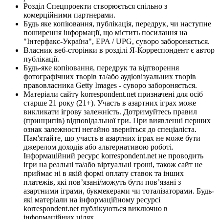
Розділ Спецпроекти створюється спільно з
комерційними партнерами.
Будь яке копіювання, публікація, передрук, чи наступне
поширення інформації, що містить посилання на
"Інтерфакс-Україна", EPA / UPG, суворо забороняється.
Власник веб-сторінки в розділі Я-Корреспондент є автор
публікації.
Будь-яке копіювання, передрук та відтворення
фотографічних творів та/або аудіовізуальних творів
правовласника Getty Images - суворо забороняється.
Матеріали сайту korrespondent.net призначені для осіб
старше 21 року (21+). Участь в азартних іграх може
викликати ігрову залежність. Дотримуйтесь правил
(принципів) відповідальної гри. При виявленні перших
ознак залежності негайно зверніться до спеціаліста.
Пам'ятайте, що участь в азартних іграх не може бути
джерелом доходів або альтернативою роботі.
Інформаційний ресурс korrespondent.net не проводить
ігри на реальні та/або віртуальні гроші, також сайт не
приймає ні в якій формі оплату ставок та інших
платежів, які пов’язані/можуть бути пов’язані з
азартними іграми, букмекерами чи тоталізаторами. Будь-
які матеріали на інформаційному ресурсі
korrespondent.net публікуються виключно в
інформаційних цілях.