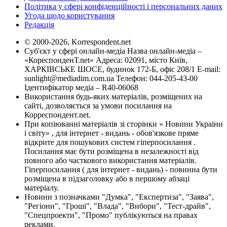
Політика у сфері конфіденційності і персональних даних
Угода щодо користування
Редакція
© 2000-2026, Korrespondent.net
Суб'єкт у сфері онлайн-медіа Назва онлайн-медіа –
«КореспонденТ.net» Адреса: 02091, місто Київ,
ХАРКІВСЬКЕ ШОСЕ, будинок 172-Б, офіс 208/1 E-mail:
sunlight@mediadim.com.ua
Телефон: 044-205-43-00
Ідентифікатор медіа – R40-06068
Використання будь-яких матеріалів, розміщених на
сайті, дозволяється за умови посилання на
Корреспондент.net.
При копіюванні матеріалів зі сторінки « Новини України
і світу» , для інтернет - видань - обов'язкове пряме
відкрите для пошукових систем гіперпосилання .
Посилання має бути розміщена в незалежності від
повного або часткового використання матеріалів.
Гіперпосилання ( для інтернет - видань) - повинна бути
розміщена в підзаголовку або в першому абзаці
матеріалу.
Новини з позначками "Думка", "Експертиза", "Заява",
"Регіони", "Гроші", "Влада", "Вибори", "Тест-драйв",
"Спецпроекти", "Промо" публікуються на правах
реклами.