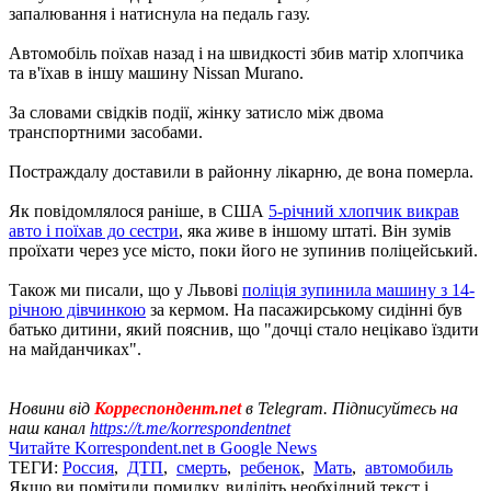
запалювання і натиснула на педаль газу.
Автомобіль поїхав назад і на швидкості збив матір хлопчика
та в'їхав в іншу машину Nissan Murano.
За словами свідків події, жінку затисло між двома
транспортними засобами.
Постраждалу доставили в районну лікарню, де вона померла.
Як повідомлялося раніше, в США
5-річний хлопчик викрав
авто і поїхав до сестри
, яка живе в іншому штаті. Він зумів
проїхати через усе місто, поки його не зупинив поліцейський.
Також ми писали, що у Львові
поліція зупинила машину з 14-
річною дівчинкою
за кермом. На пасажирському сидінні був
батько дитини, який пояснив, що "дочці стало нецікаво їздити
на майданчиках".
Новини від
Корреспондент.net
в Telegram. Підписуйтесь на
наш канал
https://t.me/korrespondentnet
Читайте Korrespondent.net в Google News
ТЕГИ:
Россия
,
ДТП
,
смерть
,
ребенок
,
Мать
,
автомобиль
Якщо ви помітили помилку, виділіть необхідний текст і