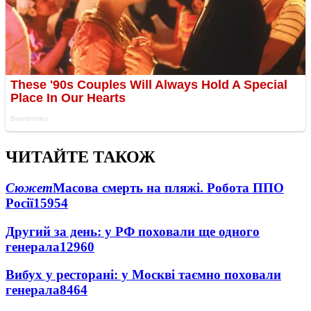
ЧИТАЙТЕ ТАКОЖ
Сюжет
Масова смерть на пляжі. Робота ППО
Росії
15954
Другий за день: у РФ поховали ще одного
генерала
12960
Вибух у ресторані: у Москві таємно поховали
генерала
8464