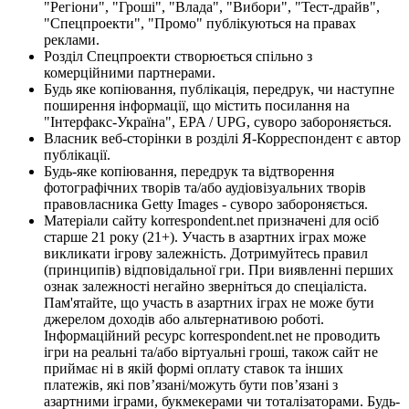
"Регіони", "Гроші", "Влада", "Вибори", "Тест-драйв",
"Спецпроекти", "Промо" публікуються на правах
реклами.
Розділ Спецпроекти створюється спільно з
комерційними партнерами.
Будь яке копіювання, публікація, передрук, чи наступне
поширення інформації, що містить посилання на
"Інтерфакс-Україна", EPA / UPG, суворо забороняється.
Власник веб-сторінки в розділі Я-Корреспондент є автор
публікації.
Будь-яке копіювання, передрук та відтворення
фотографічних творів та/або аудіовізуальних творів
правовласника Getty Images - суворо забороняється.
Матеріали сайту korrespondent.net призначені для осіб
старше 21 року (21+). Участь в азартних іграх може
викликати ігрову залежність. Дотримуйтесь правил
(принципів) відповідальної гри. При виявленні перших
ознак залежності негайно зверніться до спеціаліста.
Пам'ятайте, що участь в азартних іграх не може бути
джерелом доходів або альтернативою роботі.
Інформаційний ресурс korrespondent.net не проводить
ігри на реальні та/або віртуальні гроші, також сайт не
приймає ні в якій формі оплату ставок та інших
платежів, які пов’язані/можуть бути пов’язані з
азартними іграми, букмекерами чи тоталізаторами. Будь-