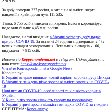
270 935.
За добу померли 337 росіян, а загальна кількість жертв
пандемії в країні досягнула 111 535.
Також 6 755 осіб виписали з лікарень. Всього коронавірус
подолали більше 4,45 млн росіян.
Нагадаємо, на тлі вихідних
в Україні четверту добу падає
приріст COVID-19
. За останні 24 години підтвердили 2 472
нових випадки захворювання. Летальних випадків - 166,
видужали - 7 815 осіб.
Новини від
Корреспондент.net
в Telegram. Підписуйтесь на
наш канал
https://t.me/korrespondentnet
Читайте Korrespondent.net в Google News
Коронавірус
В Україні вперше виявили новий варіант коронавірусу Цикада
В Україні за тиждень різко зросла кількість хворих на COVID-
19
Нові штами COVID-19: особливості та кількість хворих в
Україні
У Києві різко зросла кількість хворих на коронавірус
В Україні утричі зросла кількість випадків COVID за тиждень
СПЕЦТЕМА:
Коронавірус