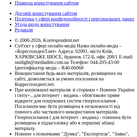
Правила користування сайтом
Договір користування сайтом
Політика у сфері конфіденційності і персональних даних
Угода щодо користування
Редакція
© 2000-2026, Korrespondent.net
Суб'єкт у сфері онлайн-медіа Назва онлайн-медіа –
«КореспонденТ.net» Адреса: 02091, місто Київ,
ХАРКІВСЬКЕ ШОСЕ, будинок 172-Б, офіс 208/1 E-mail:
sunlight@mediadim.com.ua
Телефон: 044-205-43-00
Ідентифікатор медіа – R40-06068
Використання будь-яких матеріалів, розміщених на
сайті, дозволяється за умови посилання на
Корреспондент.net.
При копіюванні матеріалів зі сторінки « Новини України
і світу» , для інтернет - видань - обов'язкове пряме
відкрите для пошукових систем гіперпосилання .
Посилання має бути розміщена в незалежності від
повного або часткового використання матеріалів.
Гіперпосилання ( для інтернет - видань) - повинна бути
розміщена в підзаголовку або в першому абзаці
матеріалу.
Новини з позначками "Думка", "Експертиза", "Заява",