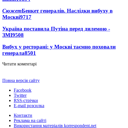
Сюжет
Бенкет генералів. Наслідки вибуху в
Москві
9717
Україна поставила Путіна перед дилемою -
ЗМІ
9508
Вибух у ресторані: у Москві таємно поховали
генерала
8501
Читати коментарі
Повна версія сайту
Facebook
Twitter
RSS-стрічки
E-mail розсилка
Контакти
Реклама на сайті
Використання матеріалів korrespondent.net