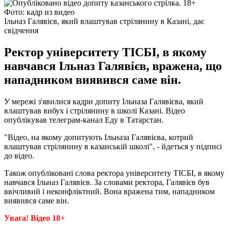
Фото: кадр из видео
Ільназ Галявієв, який влаштував стрілянину в Казані, дає
свідчення
Ректор університету ТІСБІ, в якому
навчався Ільназ Галявієв, вражена, що
нападником виявився саме він.
У мережі з'явилися кадри допиту Ільназа Галявієва, який
влаштував вибух і стрілянину в школі Казані. Відео
опублікував телеграм-канал Еду в Татарстан.
"Відео, на якому допитують Ільназа Галявієва, котрий
влаштував стрілянину в казанській школі", - йдеться у підписі
до відео.
Також опубліковані слова ректора університету ТІСБІ, в якому
навчався Ільназ Галявієв. За словами ректора, Галявієв був
ввічливий і неконфліктний. Вона вражена тим, нападником
виявився саме він.
Увага! Відео 18+