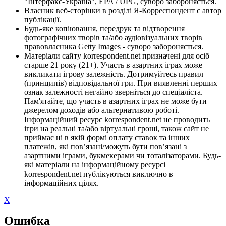
"Інтерфакс-Україна", EPA / UPG, суворо забороняється.
Власник веб-сторінки в розділі Я-Корреспондент є автор
публікації.
Будь-яке копіювання, передрук та відтворення
фотографічних творів та/або аудіовізуальних творів
правовласника Getty Images - суворо забороняється.
Матеріали сайту korrespondent.net призначені для осіб
старше 21 року (21+). Участь в азартних іграх може
викликати ігрову залежність. Дотримуйтесь правил
(принципів) відповідальної гри. При виявленні перших
ознак залежності негайно зверніться до спеціаліста.
Пам'ятайте, що участь в азартних іграх не може бути
джерелом доходів або альтернативою роботі.
Інформаційний ресурс korrespondent.net не проводить
ігри на реальні та/або віртуальні гроші, також сайт не
приймає ні в якій формі оплату ставок та інших
платежів, які пов’язані/можуть бути пов’язані з
азартними іграми, букмекерами чи тоталізаторами. Будь-
які матеріали на інформаційному ресурсі
korrespondent.net публікуються виключно в
інформаційних цілях.
X
Ошибка