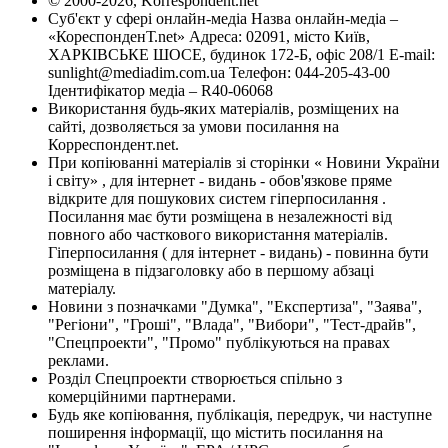
© 2000-2026, Korrespondent.net
Суб'єкт у сфері онлайн-медіа Назва онлайн-медіа –
«КореспонденТ.net» Адреса: 02091, місто Київ,
ХАРКІВСЬКЕ ШОСЕ, будинок 172-Б, офіс 208/1 E-mail:
sunlight@mediadim.com.ua
Телефон: 044-205-43-00
Ідентифікатор медіа – R40-06068
Використання будь-яких матеріалів, розміщених на
сайті, дозволяється за умови посилання на
Корреспондент.net.
При копіюванні матеріалів зі сторінки « Новини України
і світу» , для інтернет - видань - обов'язкове пряме
відкрите для пошукових систем гіперпосилання .
Посилання має бути розміщена в незалежності від
повного або часткового використання матеріалів.
Гіперпосилання ( для інтернет - видань) - повинна бути
розміщена в підзаголовку або в першому абзаці
матеріалу.
Новини з позначками "Думка", "Експертиза", "Заява",
"Регіони", "Гроші", "Влада", "Вибори", "Тест-драйв",
"Спецпроекти", "Промо" публікуються на правах
реклами.
Розділ Спецпроекти створюється спільно з
комерційними партнерами.
Будь яке копіювання, публікація, передрук, чи наступне
поширення інформації, що містить посилання на