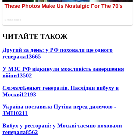
ЧИТАЙТЕ ТАКОЖ
Другий за день: у РФ поховали ще одного
генерала
13665
У МЗС РФ відкинули можливість завершення
війни
13502
Сюжет
Бенкет генералів. Наслідки вибуху в
Москві
12193
Україна поставила Путіна перед дилемою -
ЗМІ
10211
Вибух у ресторані: у Москві таємно поховали
генерала
8562