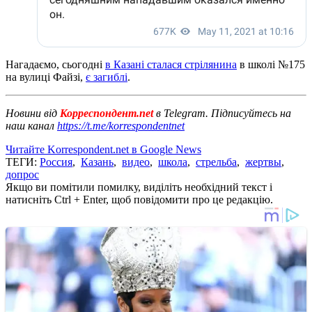
Нагадаємо, сьогодні
в Казані сталася стрілянина
в школі №175
на вулиці Файзі,
є загиблі
.
Новини від
Корреспондент.net
в Telegram. Підписуйтесь на
наш канал
https://t.me/korrespondentnet
Читайте Korrespondent.net в Google News
ТЕГИ:
Россия
,
Казань
,
видео
,
школа
,
стрельба
,
жертвы
,
допрос
Якщо ви помітили помилку, виділіть необхідний текст і
натисніть Ctrl + Enter, щоб повідомити про це редакцію.