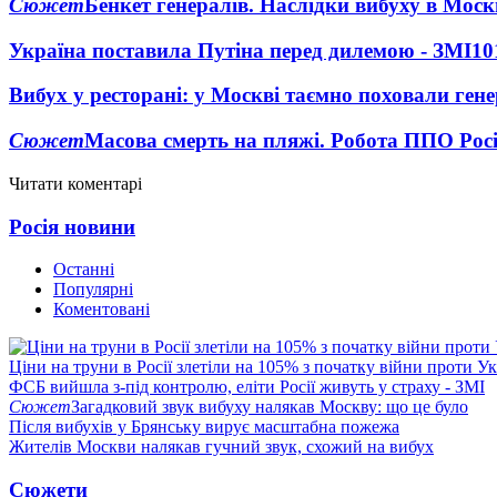
Сюжет
Бенкет генералів. Наслідки вибуху в Моск
Україна поставила Путіна перед дилемою - ЗМІ
10
Вибух у ресторані: у Москві таємно поховали ген
Сюжет
Масова смерть на пляжі. Робота ППО Росі
Читати коментарі
Росія новини
Останні
Популярні
Коментовані
Ціни на труни в Росії злетіли на 105% з початку війни проти У
ФСБ вийшла з-під контролю, еліти Росії живуть у страху - ЗМІ
Сюжет
Загадковий звук вибуху налякав Москву: що це було
Після вибухів у Брянську вирує масштабна пожежа
Жителів Москви налякав гучний звук, схожий на вибух
Сюжети