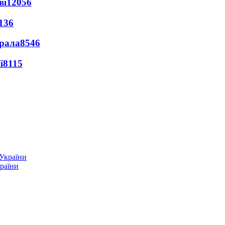
ві
12056
136
ерала
8546
ї
8115
країни