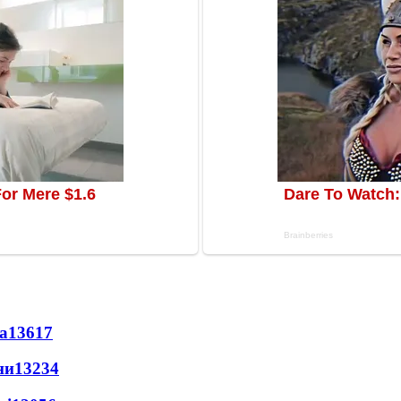
а
13617
ни
13234