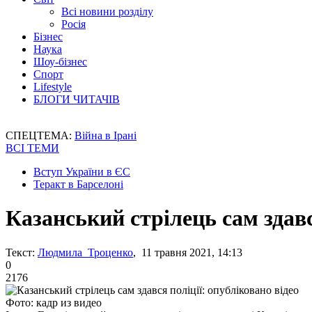
Всі новини розділу
Росія
Бізнес
Наука
Шоу-бізнес
Спорт
Lifestyle
БЛОГИ ЧИТАЧІВ
СПЕЦТЕМА:
Війна в Ірані
ВСІ ТЕМИ
Вступ України в ЄС
Теракт в Барселоні
Казанський стрілець сам здавс
Текст:
Людмила Троценко
, 11 травня 2021, 14:13
0
2176
Фото: кадр из видео