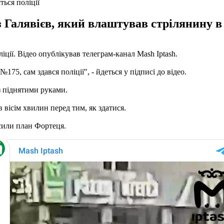
ться поліції
з Галявієв, який влаштував стрілянину в
ліції. Відео опублікував телеграм-канал Mash Iptash.
175, сам здався поліції", - йдеться у підписі до відео.
 з піднятими руками.
в вісім хвилин перед тим, як здатися.
осили план Фортеця.