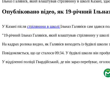
Ільназ Галявієв, який влаштував стрілянину в школі Казані, здає
Опубліковано відео, як 19-річний Ільна
У Казані після
стрілянини в школі
Ільназ Галявієв сам здався по
"19-річний Ільназ Галявієв, який влаштував стрілянину у школі №
На кадрах ролика видно, як Галявієв виходить із будівлі школи
Повідомляється, що це сталося 09:34. У будівлі школи він пробу
У відділенні поліції Гвардійський, де він зараз перебуває, огол