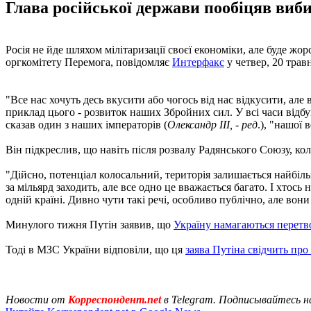
Глава російської держави пообіцяв вибит
Росія не йде шляхом мілітаризації своєї економіки, але буде жор
оргкомітету Перемога, повідомляє
Интерфакс
у четвер, 20 трав
"Все нас хочуть десь вкусити або чогось від нас відкусити, але 
приклад цього - розвиток наших Збройних сил. У всі часи відбув
сказав один з наших імператорів (
Олександр III, - ред
.), "нашої 
Він підкреслив, що навіть після розвалу Радянського Союзу, кол
"Дійсно, потенціал колосальний, територія залишається найбільш
за мільярд заходить, але все одно це вважається багато. І хтось
одній країні. Дивно чути такі речі, особливо публічно, але вони 
Минулого тижня Путін заявив, що
Україну намагаються перетв
Тоді в МЗС України відповіли, що ця
заява Путіна свідчить про
Новости от
Корреспондент.net
в Telegram. Подписывайтесь н