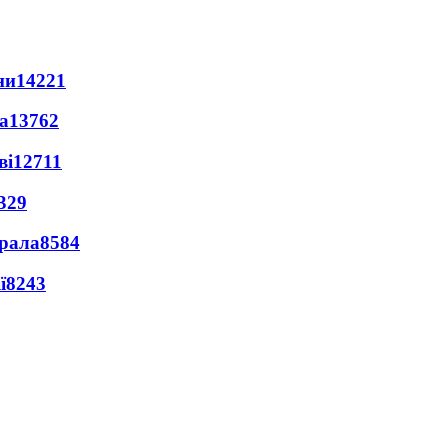
ни
14221
а
13762
ві
12711
329
ерала
8584
ї
8243