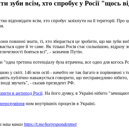
и зуби всім, хто спробує у Росії "щось в
стко відповідати всім, хто спробує зазіхнути на її території. Пр
ня.
вони повинні знати, ті, хто збирається це зробити, що ми зуби ви
ається одне й те саме. Як тільки Росія стає сильнішою, відразу 
величезності бояться всі", - зазначив Путін.
и "одна третина потенціалу була втрачена, все одно для когось Ро
ою у світі. 146 млн осіб - начебто не так багато в порівнянні з 
 навіть публічно наважується говорити, що несправедливо нібито, щ
іноді звучать", - сказав президент РФ.
орити в антипод Росії
. На його думку, в Україні нібито "зачищаю
 нерозуміння
ним внутрішніх процесів в Україні.
а наш канал
https://t.me/korrespondentnet