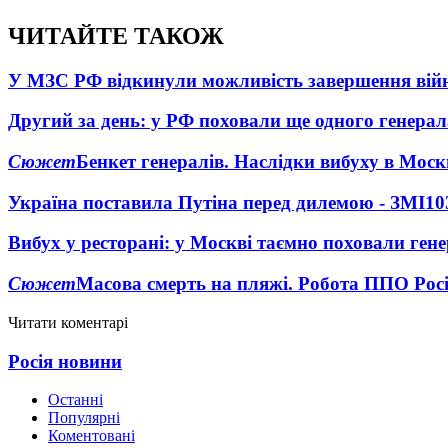
ЧИТАЙТЕ ТАКОЖ
У МЗС РФ відкинули можливість завершення вій
Другий за день: у РФ поховали ще одного генерал
Сюжет
Бенкет генералів. Наслідки вибуху в Моск
Україна поставила Путіна перед дилемою - ЗМІ
10
Вибух у ресторані: у Москві таємно поховали ген
Сюжет
Масова смерть на пляжі. Робота ППО Росі
Читати коментарі
Росія новини
Останні
Популярні
Коментовані