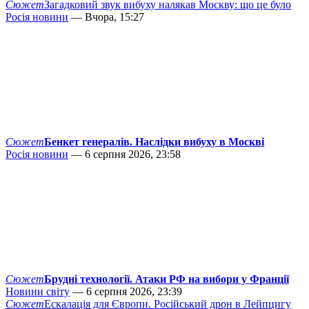
Сюжет
Загадковий звук вибуху налякав Москву: що це було
Росія новини
— Вчора, 15:27
Сюжет
Бенкет генералів. Наслідки вибуху в Москві
Росія новини
— 6 серпня 2026, 23:58
Сюжет
Брудні технології. Атаки РФ на вибори у Франції
Новини світу
— 6 серпня 2026, 23:39
Сюжет
Ескалація для Європи. Російський дрон в Лейпцигу