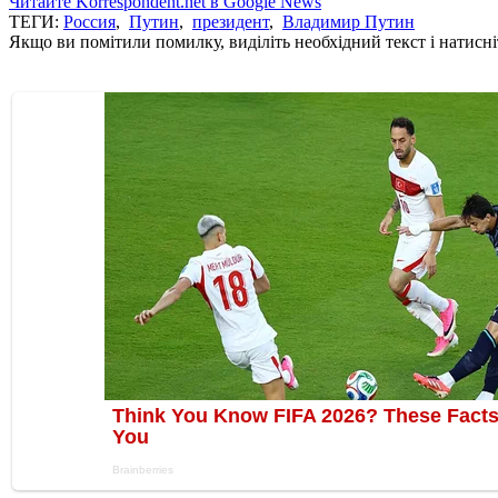
Читайте Korrespondent.net в Google News
ТЕГИ:
Россия
,
Путин
,
президент
,
Владимир Путин
Якщо ви помітили помилку, виділіть необхідний текст і натисніт