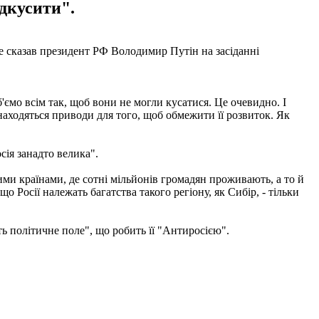
ідкусити".
о це сказав президент РФ Володимир Путін на засіданні
б'ємо всім так, щоб вони не могли кусатися. Це очевидно. І
знаходяться приводи для того, щоб обмежити її розвиток. Як
сія занадто велика".
тими країнами, де сотні мільйонів громадян проживають, а то й
о Росії належать багатства такого регіону, як Сибір, - тільки
ть політичне поле", що робить її "Антиросією".