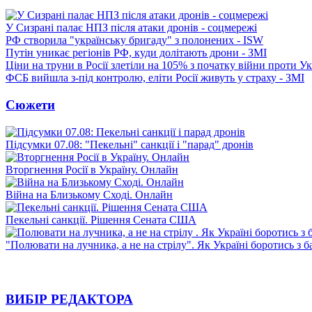
У Сизрані палає НПЗ після атаки дронів - соцмережі
РФ створила "українську бригаду" з полонених - ISW
Путін уникає регіонів РФ, куди долітають дрони - ЗМІ
Ціни на труни в Росії злетіли на 105% з початку війни проти У
ФСБ вийшла з-під контролю, еліти Росії живуть у страху - ЗМІ
Сюжети
Підсумки 07.08: "Пекельні" санкції і "парад" дронів
Вторгнення Росії в Україну. Онлайн
Війна на Близькому Сході. Онлайн
Пекельні санкції. Рішення Сената США
"Полювати на лучника, а не на стрілу". Як Україні боротись з 
ВИБІР РЕДАКТОРА