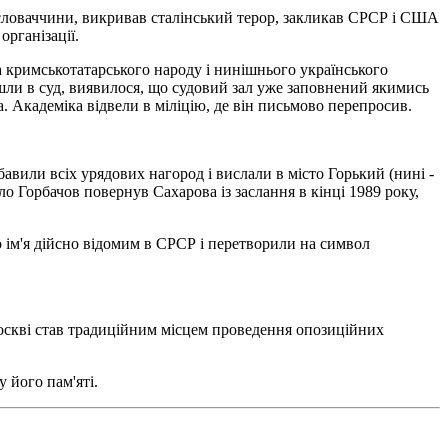
ословаччини, викривав сталінський терор, закликав СРСР і США
організації.
а кримськотатарського народу і нинішнього українського
йшли в суд, виявилося, що судовий зал уже заповнений якимись
а. Академіка відвели в міліцію, де він письмово перепросив.
бавили всіх урядових нагород і вислали в місто Горький (нині -
 Горбачов повернув Сахарова із заслання в кінці 1989 року,
 ім'я дійсно відомим в СРСР і перетворили на символ
 Москві став традиційним місцем проведення опозиційних
 його пам'яті.