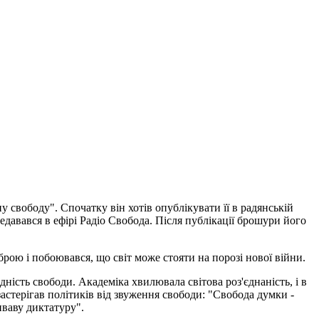
у свободу". Спочатку він хотів опублікувати її в радянській
редавався в ефірі Радіо Свобода. Після публікації брошури його
брою і побоювався, що світ може стояти на порозі нової війни.
дність свободи. Академіка хвилювала світова роз'єднаність, і в
астерігав політиків від звуження свободи: "Свобода думки -
иваву диктатуру".