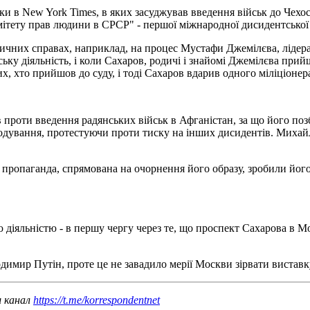
и в New York Times, в яких засуджував введення військ до Чех
омітету прав людини в СРСР" - першої міжнародної дисидентської 
ітичних справах, наприклад, на процес Мустафи Джемілєва, лідер
ьку діяльність, і коли Сахаров, родичі і знайомі Джемілєва при
их, хто прийшов до суду, і тоді Сахаров вдарив одного міліціонер
ав проти введення радянських військ в Афганістан, за що його поз
одування, протестуючи проти тиску на інших дисидентів. Михайло
 пропаганда, спрямована на очорнення його образу, зробили його
ою діяльністю - в першу чергу через те, що проспект Сахарова в
имир Путін, проте це не завадило мерії Москви зірвати виставку
ш канал
https://t.me/korrespondentnet