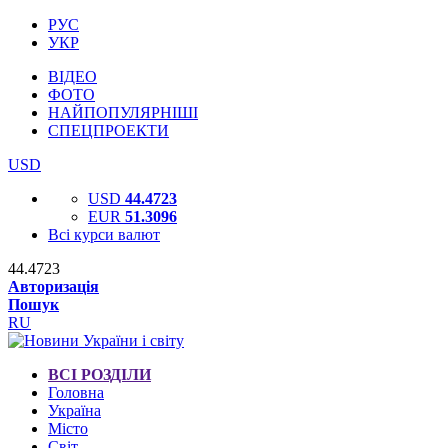
РУС
УКР
ВІДЕО
ФОТО
НАЙПОПУЛЯРНІШІ
СПЕЦПРОЕКТИ
USD
USD
44.4723
EUR
51.3096
Всі курси валют
44.4723
Авторизація
Пошук
RU
ВСІ РОЗДІЛИ
Головна
Україна
Місто
Світ