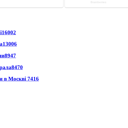
ї
16002
а
13006
ни
8947
ерала
8470
ли в Москві
7416