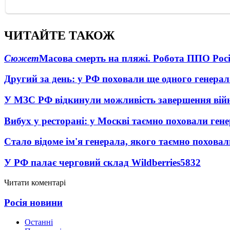
ЧИТАЙТЕ ТАКОЖ
Сюжет
Масова смерть на пляжі. Робота ППО Росі
Другий за день: у РФ поховали ще одного генерал
У МЗС РФ відкинули можливість завершення вій
Вибух у ресторані: у Москві таємно поховали ген
Стало відоме ім'я генерала, якого таємно похова
У РФ палає черговий склад Wildberries
5832
Читати коментарі
Росія новини
Останні