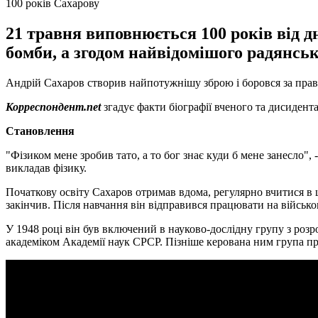
100 років Сахарову
21 травня виповнюється 100 років від д
бомби, а згодом найвідомішого радянськ
Андрій Сахаров створив найпотужнішу зброю і боровся за права
Корреспондент.net
згадує факти біографії вченого та дисидент
Становлення
"Фізиком мене зробив тато, а то бог знає куди б мене занесло",
викладав фізику.
Початкову освіту Сахаров отримав вдома, регулярно вчитися в ш
закінчив. Після навчання він відправився працювати на військо
У 1948 році він був включений в науково-дослідну групу з розр
академіком Академії наук СРСР. Пізніше керована ним група п