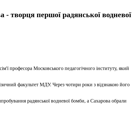
а - творця першої радянської водневої
 сім'ї професора Московського педагогічного інституту, який
фізичний факультет МДУ. Через чотири роки з відзнакою його
випробування радянської водневої бомби, а Сахарова обрали