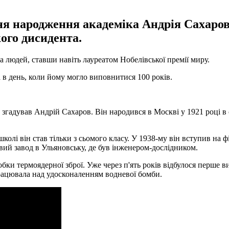
ня народження академіка Андрія Сахаров
ого дисидента.
 людей, ставши навіть лауреатом Нобелівської премії миру.
а в день, коли йому могло виповнитися 100 років.
 - згадував Андрій Сахаров. Він народився в Москві у 1921 році в
колі він став тільки з сьомого класу. У 1938-му він вступив на 
вий завод в Ульяновську, де був інженером-дослідником.
обки термоядерної зброї. Уже через п'ять років відбулося перше 
рацювала над удосконаленням водневої бомби.