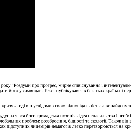
 року "Роздуми про прогрес, мирне співіснування і інтелектуальн
дати його у самвидав. Текст публікувався в багатьох країнах і пе
кризу - тоді він усвідомив свою відповідальність за винайдену з
дується вся його громадська позиція - ідея ненасильства і необхі
бальних проблем: роззброєння, бідності та екології. Також він з
уках підступних лицемірів-демагогів легко перетворюються на кр