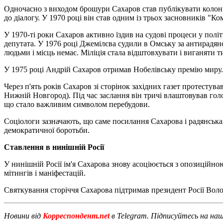
Одночасно з виходом брошури Сахаров став публікувати колонк
до діалогу. У 1970 році він став одним із трьох засновників "К
У 1970-ті роки Сахаров активно їздив на судові процеси у пол
депутата. У 1976 році Джемілєва судили в Омську за антирадянс
людьми і місць немає. Міліція стала відштовхувати і виганяти т
У 1975 році Андрій Сахаров отримав Нобелівську премію миру.
Через п'ять років Сахаров зі сторінок західних газет протестув
Нижній Новгород). Під час заслання він тричі влаштовував гол
що стало важливим символом перебудови.
Соціологи зазначають, що саме посилання Сахарова і радянська
демократичної боротьби.
Ставлення в нинішній Росії
У нинішній Росії ім'я Сахарова знову асоціюється з опозиційн
мітингів і маніфестацій.
Святкування сторіччя Сахарова підтримав президент Росії Волод
Новини від
Корреспондент.net
в Telegram. Підписуйтесь на на