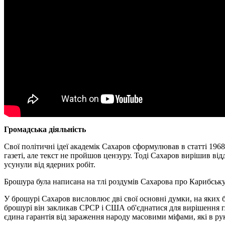
Громадська діяльність
Свої політичні ідеї академік Сахаров сформулював в статті 1968
газеті, але текст не пройшов цензуру. Тоді Сахаров вирішив від
усунули від ядерних робіт.
Брошура була написана на тлі роздумів Сахарова про Карибську 
У брошурі Сахаров висловлює дві свої основні думки, на яких бу
брошурі він закликав СРСР і США об'єднатися для вирішення гло
єдина гарантія від зараження народу масовими міфами, які в р