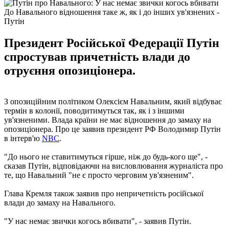
До Навального відношення таке ж, як і до інших ув'язнених -
Путін
Президент Російської Федерації Путін
спростував причетність влади до
отруєння опозиціонера.
З опозиційним політиком Олексієм Навальним, який відбуває
термін в колонії, поводитимуться так, як і з іншими
ув'язненими. Влада країни не має відношення до замаху на
опозиціонера. Про це заявив президент РФ Володимир Путін
в інтерв'ю
NBC
.
"До нього не ставитимуться гірше, ніж до будь-кого ще", -
сказав Путін, відповідаючи на висловлювання журналіста про
те, що Навальний "не є просто черговим ув'язненим".
Глава Кремля також заявив про непричетність російської
влади до замаху на Навального.
"У нас немає звички когось вбивати", - заявив Путін.