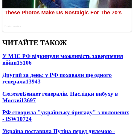
ЧИТАЙТЕ ТАКОЖ
У МЗС РФ відкинули можливість завершення
війни
15106
Другий за день: у РФ поховали ще одного
генерала
13943
Сюжет
Бенкет генералів. Наслідки вибуху в
Москві
13697
РФ створила "українську бригаду" з полонених
- ISW
10724
Україна поставила Путіна перед дилемою -