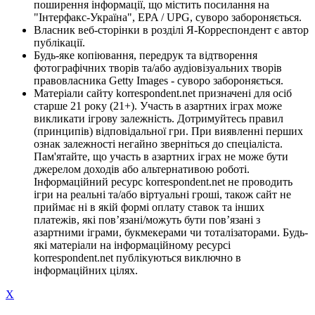
поширення інформації, що містить посилання на
"Інтерфакс-Україна", EPA / UPG, суворо забороняється.
Власник веб-сторінки в розділі Я-Корреспондент є автор
публікації.
Будь-яке копіювання, передрук та відтворення
фотографічних творів та/або аудіовізуальних творів
правовласника Getty Images - суворо забороняється.
Матеріали сайту korrespondent.net призначені для осіб
старше 21 року (21+). Участь в азартних іграх може
викликати ігрову залежність. Дотримуйтесь правил
(принципів) відповідальної гри. При виявленні перших
ознак залежності негайно зверніться до спеціаліста.
Пам'ятайте, що участь в азартних іграх не може бути
джерелом доходів або альтернативою роботі.
Інформаційний ресурс korrespondent.net не проводить
ігри на реальні та/або віртуальні гроші, також сайт не
приймає ні в якій формі оплату ставок та інших
платежів, які пов’язані/можуть бути пов’язані з
азартними іграми, букмекерами чи тоталізаторами. Будь-
які матеріали на інформаційному ресурсі
korrespondent.net публікуються виключно в
інформаційних цілях.
X