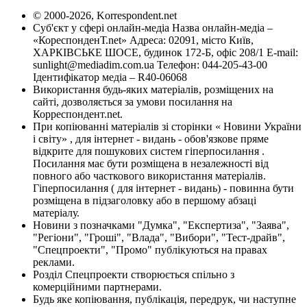
© 2000-2026, Korrespondent.net
Суб'єкт у сфері онлайн-медіа Назва онлайн-медіа –
«КореспонденТ.net» Адреса: 02091, місто Київ,
ХАРКІВСЬКЕ ШОСЕ, будинок 172-Б, офіс 208/1 E-mail:
sunlight@mediadim.com.ua
Телефон: 044-205-43-00
Ідентифікатор медіа – R40-06068
Використання будь-яких матеріалів, розміщених на
сайті, дозволяється за умови посилання на
Корреспондент.net.
При копіюванні матеріалів зі сторінки « Новини України
і світу» , для інтернет - видань - обов'язкове пряме
відкрите для пошукових систем гіперпосилання .
Посилання має бути розміщена в незалежності від
повного або часткового використання матеріалів.
Гіперпосилання ( для інтернет - видань) - повинна бути
розміщена в підзаголовку або в першому абзаці
матеріалу.
Новини з позначками "Думка", "Експертиза", "Заява",
"Регіони", "Гроші", "Влада", "Вибори", "Тест-драйв",
"Спецпроекти", "Промо" публікуються на правах
реклами.
Розділ Спецпроекти створюється спільно з
комерційними партнерами.
Будь яке копіювання, публікація, передрук, чи наступне