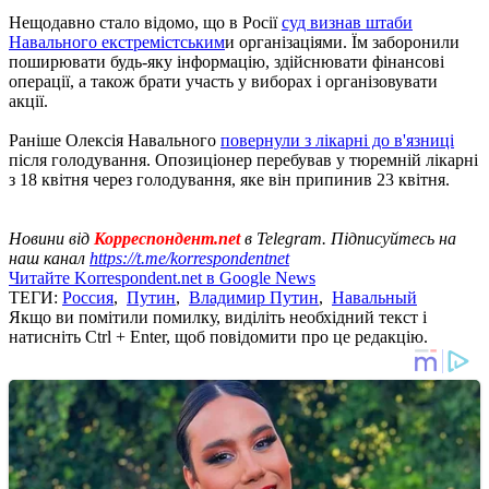
Нещодавно стало відомо, що в Росії
суд визнав штаби
Навального екстремістським
и організаціями. Їм заборонили
поширювати будь-яку інформацію, здійснювати фінансові
операції, а також брати участь у виборах і організовувати
акції.
Раніше Олексія Навального
повернули з лікарні до в'язниці
після голодування. Опозиціонер перебував у тюремній лікарні
з 18 квітня через голодування, яке він припинив 23 квітня.
Новини від
Корреспондент.net
в Telegram. Підписуйтесь на
наш канал
https://t.me/korrespondentnet
Читайте Korrespondent.net в Google News
ТЕГИ:
Россия
,
Путин
,
Владимир Путин
,
Навальный
Якщо ви помітили помилку, виділіть необхідний текст і
натисніть Ctrl + Enter, щоб повідомити про це редакцію.