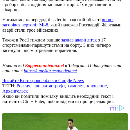
що борт після падіння запалав і згорів. Їх відправили в
лікарню.
Нагадаємо, напередодні в Ленінградській області
впав і
загорівся вертоліт Мі-8
, який належав Росгвардії. Жертвами
аварії стали троє військових.
Також в Росії тижнем раніше
зазнав аварії літак
з 17
спортсменами-парашутистами на борту. З них четверо
загинули і вісім отримали поранення.
Новини від
Корреспондент.net
в Telegram. Підписуйтесь на
наш канал
https://t.me/korrespondentnet
Читайте Korrespondent.net в Google News
ТЕГИ:
Россия
,
авиакатастрофа
,
самолет
,
крушение
,
Архангельск
Якщо ви помітили помилку, виділіть необхідний текст і
натисніть Ctrl + Enter, щоб повідомити про це редакцію.