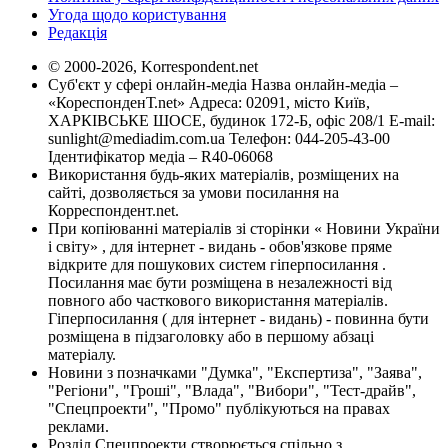
Угода щодо користування
Редакція
© 2000-2026, Korrespondent.net
Суб'єкт у сфері онлайн-медіа Назва онлайн-медіа –
«КореспонденТ.net» Адреса: 02091, місто Київ,
ХАРКІВСЬКЕ ШОСЕ, будинок 172-Б, офіс 208/1 E-mail:
sunlight@mediadim.com.ua
Телефон: 044-205-43-00
Ідентифікатор медіа – R40-06068
Використання будь-яких матеріалів, розміщених на
сайті, дозволяється за умови посилання на
Корреспондент.net.
При копіюванні матеріалів зі сторінки « Новини України
і світу» , для інтернет - видань - обов'язкове пряме
відкрите для пошукових систем гіперпосилання .
Посилання має бути розміщена в незалежності від
повного або часткового використання матеріалів.
Гіперпосилання ( для інтернет - видань) - повинна бути
розміщена в підзаголовку або в першому абзаці
матеріалу.
Новини з позначками "Думка", "Експертиза", "Заява",
"Регіони", "Гроші", "Влада", "Вибори", "Тест-драйв",
"Спецпроекти", "Промо" публікуються на правах
реклами.
Розділ Спецпроекти створюється спільно з