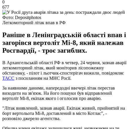
0
677
Фото: Depositphotos
Легкомоторний літак впав в РФ
Раніше в Ленінградській області впав і
загорівся вертоліт Мі-8, який належав
Росгвардії, - троє загиблих.
В Архангельській області РФ в четвер, 24 червня, зазнав аварії
легкомоторний літак, який моніторив лісопожежну
обстановку, - пілот і льотчик-спостерігач вижили, повідомляє
ТАСС
з посиланням на МНС Росії.
За наявними даними, напередодні ввечері літак перестав
виходити на зв'язок. На його пошуки був відправлений
вертоліт Мі-8, екіпаж якого і оголосив про аварію.
"Літак виявлений, зазнав аварії. Екіпаж живий, прийнятий на
борт вертольота Мі-8, доставлений в місто Котлас", -
розповіло джерело агентства.
Обидва члени екіпажу залишилися живі, незважаючи на те,