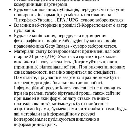
комерційними партнерами.
Будь яке копіювання, публікація, передрук, чи наступне
поширення інформації, що містить посилання на
"Інтерфакс-Україна", EPA / UPG, суворо забороняється.
Власник веб-сторінки в розділі Я-Корреспондент є автор
публікації.
Будь-яке копіювання, передрук та відтворення
фотографічних творів та/або аудіовізуальних творів
правовласника Getty Images - суворо забороняється.
Матеріали сайту korrespondent.net призначені для осіб
старше 21 року (21+). Участь в азартних іграх може
викликати ігрову залежність. Дотримуйтесь правил
(принципів) відповідальної гри. При виявленні перших
ознак залежності негайно зверніться до спеціаліста.
Пам'ятайте, що участь в азартних іграх не може бути
джерелом доходів або альтернативою роботі.
Інформаційний ресурс korrespondent.net не проводить
ігри на реальні та/або віртуальні гроші, також сайт не
приймає ні в якій формі оплату ставок та інших
платежів, які пов’язані/можуть бути пов’язані з
азартними іграми, букмекерами чи тоталізаторами. Будь-
які матеріали на інформаційному ресурсі
korrespondent.net публікуються виключно в
інформаційних цілях.