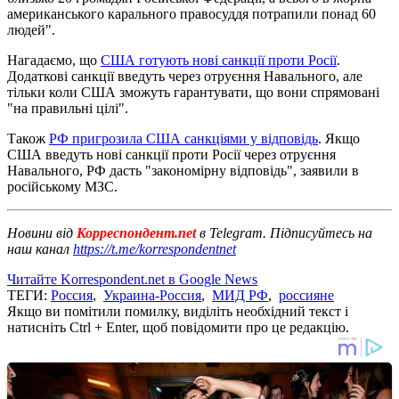
американського карального правосуддя потрапили понад 60
людей".
Нагадаємо, що
CША готують нові санкції проти Росії
.
Додаткові санкції введуть через отруєння Навального, але
тільки коли США зможуть гарантувати, що вони спрямовані
"на правильні цілі".
Також
РФ пригрозила США санкціями у відповідь
. Якщо
США введуть нові санкції проти Росії через отруєння
Навального, РФ дасть "закономірну відповідь", заявили в
російському МЗС.
Новини від
Корреспондент.net
в Telegram. Підписуйтесь на
наш канал
https://t.me/korrespondentnet
Читайте Korrespondent.net в Google News
ТЕГИ:
Россия
,
Украина-Россия
,
МИД РФ
,
россияне
Якщо ви помітили помилку, виділіть необхідний текст і
натисніть Ctrl + Enter, щоб повідомити про це редакцію.