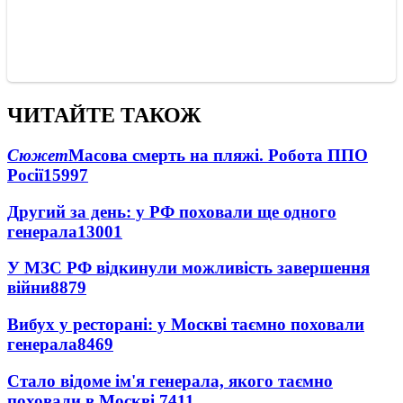
ЧИТАЙТЕ ТАКОЖ
Сюжет
Масова смерть на пляжі. Робота ППО
Росії
15997
Другий за день: у РФ поховали ще одного
генерала
13001
У МЗС РФ відкинули можливість завершення
війни
8879
Вибух у ресторані: у Москві таємно поховали
генерала
8469
Стало відоме ім'я генерала, якого таємно
поховали в Москві
7411