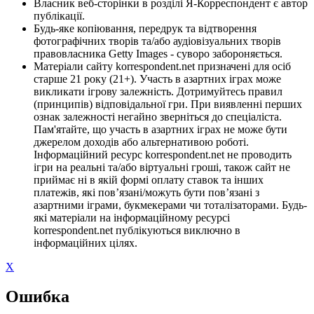
Власник веб-сторінки в розділі Я-Корреспондент є автор
публікації.
Будь-яке копіювання, передрук та відтворення
фотографічних творів та/або аудіовізуальних творів
правовласника Getty Images - суворо забороняється.
Матеріали сайту korrespondent.net призначені для осіб
старше 21 року (21+). Участь в азартних іграх може
викликати ігрову залежність. Дотримуйтесь правил
(принципів) відповідальної гри. При виявленні перших
ознак залежності негайно зверніться до спеціаліста.
Пам'ятайте, що участь в азартних іграх не може бути
джерелом доходів або альтернативою роботі.
Інформаційний ресурс korrespondent.net не проводить
ігри на реальні та/або віртуальні гроші, також сайт не
приймає ні в якій формі оплату ставок та інших
платежів, які пов’язані/можуть бути пов’язані з
азартними іграми, букмекерами чи тоталізаторами. Будь-
які матеріали на інформаційному ресурсі
korrespondent.net публікуються виключно в
інформаційних цілях.
X
Ошибка