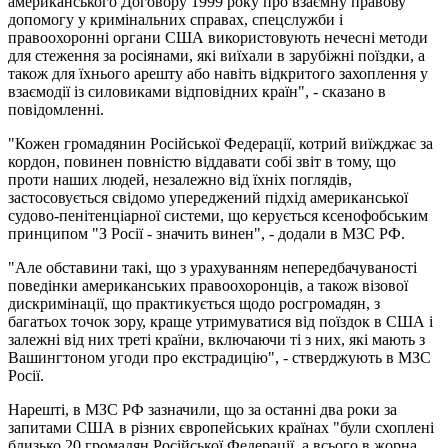
американського Договору 1999 року про взаємну правову
допомогу у кримінальних справах, спецслужби і
правоохоронні органи США використовують нечесні методи
для стеження за росіянами, які виїхали в зарубіжні поїздки, а
також для їхнього арешту або навіть відкритого захоплення у
взаємодії із силовиками відповідних країн", - сказано в
повідомленні.
"Кожен громадянин Російської Федерації, котрий виїжджає за
кордон, повинен повністю віддавати собі звіт в тому, що
проти наших людей, незалежно від їхніх поглядів,
застосовується свідомо упереджений підхід американської
судово-пенітенціарної системи, що керується ксенофобським
принципом "З Росії - значить винен", - додали в МЗС РФ.
"Але обставини такі, що з урахуванням непередбачуваності
поведінки американських правоохоронців, а також візової
дискримінації, що практикується щодо росгромадян, з
багатьох точок зору, краще утримуватися від поїздок в США і
залежні від них треті країни, включаючи ті з них, які мають з
Вашингтоном угоди про екстрадицію", - стверджують в МЗС
Росії.
Нарешті, в МЗС РФ зазначили, що за останні два роки за
запитами США в різних європейських країнах "були схоплені
близько 20 громадян Російської Федерації, а всього в жорна