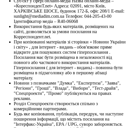
Суб'єкт у сфері онлайн-медіа Назва онлайн-медіа –
«КореспонденТ.net» Адреса: 02091, місто Київ,
ХАРКІВСЬКЕ ШОСЕ, будинок 172-Б, офіс 208/1 E-mail:
sunlight@mediadim.com.ua
Телефон: 044-205-43-00
Ідентифікатор медіа – R40-06068
Використання будь-яких матеріалів, розміщених на
сайті, дозволяється за умови посилання на
Корреспондент.net.
При копіюванні матеріалів зі сторінки « Новини України
і світу» , для інтернет - видань - обов'язкове пряме
відкрите для пошукових систем гіперпосилання .
Посилання має бути розміщена в незалежності від
повного або часткового використання матеріалів.
Гіперпосилання ( для інтернет - видань) - повинна бути
розміщена в підзаголовку або в першому абзаці
матеріалу.
Новини з позначками "Думка", "Експертиза", "Заява",
"Регіони", "Гроші", "Влада", "Вибори", "Тест-драйв",
"Спецпроекти", "Промо" публікуються на правах
реклами.
Розділ Спецпроекти створюється спільно з
комерційними партнерами.
Будь яке копіювання, публікація, передрук, чи наступне
поширення інформації, що містить посилання на
"Інтерфакс-Україна", EPA / UPG, суворо забороняється.