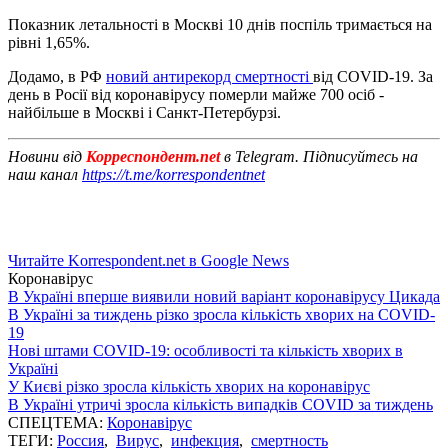
Показник летальності в Москві 10 днів поспіль тримається на
рівні 1,65%.
Додамо, в РФ
новий антирекорд смертності
від COVID-19. За
день в Росії від коронавірусу померли майже 700 осіб -
найбільше в Москві і Санкт-Петербурзі.
Новини від
Корреспондент.net
в Telegram. Підписуйтесь на
наш канал
https://t.me/korrespondentnet
Читайте Korrespondent.net в Google News
Коронавірус
В Україні вперше виявили новий варіант коронавірусу Цикада
В Україні за тиждень різко зросла кількість хворих на COVID-
19
Нові штами COVID-19: особливості та кількість хворих в
Україні
У Києві різко зросла кількість хворих на коронавірус
В Україні утричі зросла кількість випадків COVID за тиждень
СПЕЦТЕМА:
Коронавірус
ТЕГИ:
Россия
,
Вирус
,
инфекция
,
смертность