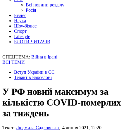
Всі новини розділу
Росія
Бізнес
Наука
Шоу-бізнес
Спорт
Lifestyle
БЛОГИ ЧИТАЧІВ
СПЕЦТЕМА:
Війна в Ірані
ВСІ ТЕМИ
Вступ України в ЄС
Теракт в Барселоні
У РФ новий максимум за
кількістю COVID-померлих
за тиждень
Текст:
Людмила Садловська
, 4 липня 2021, 12:20