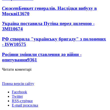
Сюжет
Бенкет генералів. Наслідки вибуху в
Москві
13670
Україна поставила Путіна перед дилемою -
ЗМІ
10674
РФ створила "українську бригаду" з полонених
- ISW
10575
Росіяни змінили ставлення до війни -
опитування
9361
Читати коментарі
Повна версія сайту
Facebook
Twitter
RSS-стрічки
E-mail розсилка