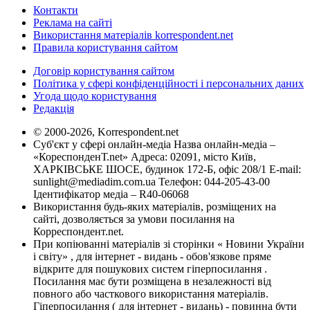
Контакти
Реклама на сайті
Використання матеріалів korrespondent.net
Правила користування сайтом
Договір користування сайтом
Політика у сфері конфіденційності і персональних даних
Угода щодо користування
Редакція
© 2000-2026, Korrespondent.net
Суб'єкт у сфері онлайн-медіа Назва онлайн-медіа –
«КореспонденТ.net» Адреса: 02091, місто Київ,
ХАРКІВСЬКЕ ШОСЕ, будинок 172-Б, офіс 208/1 E-mail:
sunlight@mediadim.com.ua
Телефон: 044-205-43-00
Ідентифікатор медіа – R40-06068
Використання будь-яких матеріалів, розміщених на
сайті, дозволяється за умови посилання на
Корреспондент.net.
При копіюванні матеріалів зі сторінки « Новини України
і світу» , для інтернет - видань - обов'язкове пряме
відкрите для пошукових систем гіперпосилання .
Посилання має бути розміщена в незалежності від
повного або часткового використання матеріалів.
Гіперпосилання ( для інтернет - видань) - повинна бути