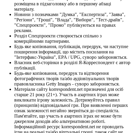
розміщена в підзаголовку або в першому абзаці
матеріалу.
Новини з позначками "Думка", "Експертиза", "Заява",
"Регіони", "Гроші", "Влада", "Вибори", "Тест-драйв",
"Спецпроекти", "Промо" публікуються на правах
реклами.
Розділ Спецпроекти створюється спільно з
комерційними партнерами.
Будь яке копіювання, публікація, передрук, чи наступне
поширення інформації, що містить посилання на
"Інтерфакс-Україна", EPA / UPG, суворо забороняється.
Власник веб-сторінки в розділі Я-Корреспондент є автор
публікації.
Будь-яке копіювання, передрук та відтворення
фотографічних творів та/або аудіовізуальних творів
правовласника Getty Images - суворо забороняється.
Матеріали сайту korrespondent.net призначені для осіб
старше 21 року (21+). Участь в азартних іграх може
викликати ігрову залежність. Дотримуйтесь правил
(принципів) відповідальної гри. При виявленні перших
ознак залежності негайно зверніться до спеціаліста.
Пам'ятайте, що участь в азартних іграх не може бути
джерелом доходів або альтернативою роботі.
Інформаційний ресурс korrespondent.net не проводить
ігри на реальні та/або віртуальні гроші, також сайт не