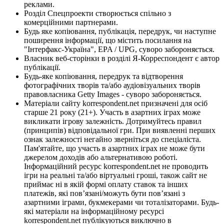
реклами.
Розділ Спецпроекти створюється спільно з
комерційними партнерами.
Будь яке копіювання, публікація, передрук, чи наступне
поширення інформації, що містить посилання на
"Інтерфакс-Україна", EPA / UPG, суворо забороняється.
Власник веб-сторінки в розділі Я-Корреспондент є автор
публікації.
Будь-яке копіювання, передрук та відтворення
фотографічних творів та/або аудіовізуальних творів
правовласника Getty Images - суворо забороняється.
Матеріали сайту korrespondent.net призначені для осіб
старше 21 року (21+). Участь в азартних іграх може
викликати ігрову залежність. Дотримуйтесь правил
(принципів) відповідальної гри. При виявленні перших
ознак залежності негайно зверніться до спеціаліста.
Пам'ятайте, що участь в азартних іграх не може бути
джерелом доходів або альтернативою роботі.
Інформаційний ресурс korrespondent.net не проводить
ігри на реальні та/або віртуальні гроші, також сайт не
приймає ні в якій формі оплату ставок та інших
платежів, які пов’язані/можуть бути пов’язані з
азартними іграми, букмекерами чи тоталізаторами. Будь-
які матеріали на інформаційному ресурсі
korrespondent.net публікуються виключно в