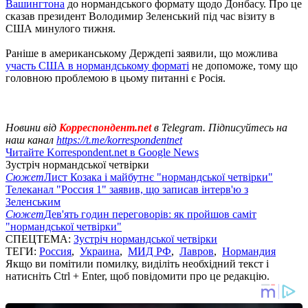
Вашингтона
до нормандського формату щодо Донбасу. Про це
сказав президент Володимир Зеленський під час візиту в
США минулого тижня.
Раніше в американському Держдепі заявили, що можлива
участь США в нормандському форматі
не допоможе, тому що
головною проблемою в цьому питанні є Росія.
Новини від
Корреспондент.net
в Telegram. Підписуйтесь на
наш канал
https://t.me/korrespondentnet
Читайте Korrespondent.net в Google News
Зустріч нормандської четвірки
Сюжет
Лист Козака і майбутнє "нормандської четвірки"
Телеканал "Россия 1" заявив, що записав інтерв'ю з
Зеленським
Сюжет
Дев'ять годин переговорів: як пройшов саміт
"нормандської четвірки"
СПЕЦТЕМА:
Зустріч нормандської четвірки
ТЕГИ:
Россия
,
Украина
,
МИД РФ
,
Лавров
,
Нормандия
Якщо ви помітили помилку, виділіть необхідний текст і
натисніть Ctrl + Enter, щоб повідомити про це редакцію.