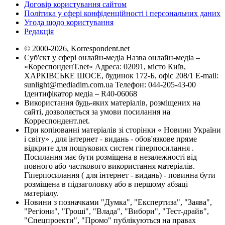
Договір користування сайтом
Політика у сфері конфіденційності і персональних даних
Угода щодо користування
Редакція
© 2000-2026, Korrespondent.net
Суб'єкт у сфері онлайн-медіа Назва онлайн-медіа –
«КореспонденТ.net» Адреса: 02091, місто Київ,
ХАРКІВСЬКЕ ШОСЕ, будинок 172-Б, офіс 208/1 E-mail:
sunlight@mediadim.com.ua
Телефон: 044-205-43-00
Ідентифікатор медіа – R40-06068
Використання будь-яких матеріалів, розміщених на
сайті, дозволяється за умови посилання на
Корреспондент.net.
При копіюванні матеріалів зі сторінки « Новини України
і світу» , для інтернет - видань - обов'язкове пряме
відкрите для пошукових систем гіперпосилання .
Посилання має бути розміщена в незалежності від
повного або часткового використання матеріалів.
Гіперпосилання ( для інтернет - видань) - повинна бути
розміщена в підзаголовку або в першому абзаці
матеріалу.
Новини з позначками "Думка", "Експертиза", "Заява",
"Регіони", "Гроші", "Влада", "Вибори", "Тест-драйв",
"Спецпроекти", "Промо" публікуються на правах