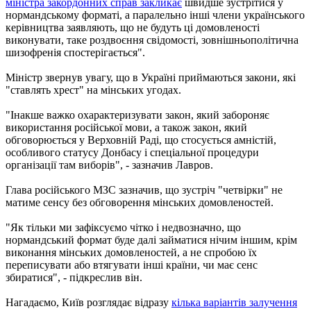
міністра закордонних справ закликає
швидше зустрітися у
нормандському форматі, а паралельно інші члени українського
керівництва заявляють, що не будуть ці домовленості
виконувати, таке роздвоєння свідомості, зовнішньополітична
шизофренія спостерігається".
Міністр звернув увагу, що в Україні приймаються закони, які
"ставлять хрест" на мінських угодах.
"Інакше важко охарактеризувати закон, який забороняє
використання російської мови, а також закон, який
обговорюється у Верховній Раді, що стосується амністій,
особливого статусу Донбасу і спеціальної процедури
організації там виборів", - зазначив Лавров.
Глава російського МЗС зазначив, що зустріч "четвірки" не
матиме сенсу без обговорення мінських домовленостей.
"Як тільки ми зафіксуємо чітко і недвозначно, що
нормандський формат буде далі займатися нічим іншим, крім
виконання мінських домовленостей, а не спробою їх
переписувати або втягувати інші країни, чи має сенс
збиратися", - підкреслив він.
Нагадаємо, Київ розглядає відразу
кілька варіантів залучення