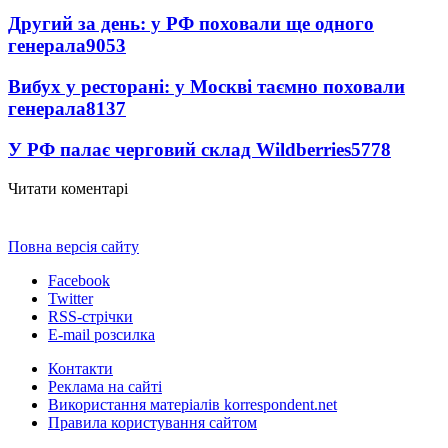
Другий за день: у РФ поховали ще одного
генерала
9053
Вибух у ресторані: у Москві таємно поховали
генерала
8137
У РФ палає черговий склад Wildberries
5778
Читати коментарі
Повна версія сайту
Facebook
Twitter
RSS-стрічки
E-mail розсилка
Контакти
Реклама на сайті
Використання матеріалів korrespondent.net
Правила користування сайтом