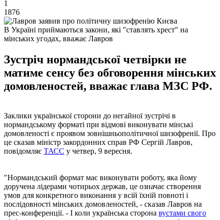
1
1876
В Україні приймаються закони, які "ставлять хрест" на
мінських угодах, вважає Лавров
Зустріч нормандської четвірки не
матиме сенсу без обговорення мінських
домовленостей, вважає глава МЗС РФ.
Заклики української сторони до негайної зустрічі в
нормандському форматі при відмові виконувати мінські
домовленості є проявом зовнішньополітичної шизофренії. Про
це сказав міністр закордонних справ РФ Сергій Лавров,
повідомляє
ТАСС
у четвер, 9 вересня.
"Нормандський формат має виконувати роботу, яка йому
доручена лідерами чотирьох держав, це означає створення
умов для конкретного виконання у всій їхній повноті і
послідовності мінських домовленостей, - сказав Лавров на
прес-конференції. - І коли українська сторона
вустами свого