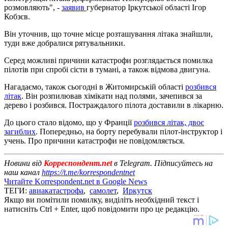
розмовляють", -
заявив
губернатор Іркутської області Ігор
Кобзєв.
Він уточнив, що точне місце розташування літака знайшли,
туди вже добралися рятувальники.
Серед можливі причини катастрофи розглядається помилка
пілотів при спробі сісти в тумані, а також відмова двигуна.
Нагадаємо, також сьогодні в Житомирській області
розбився
літак
. Він розпилював хімікати над полями, зачепився за
дерево і розбився. Постраждалого пілота доставили в лікарню.
До цього стало відомо, що у Франції
розбився літак, двоє
загиблих
. Попередньо, на борту перебували пілот-інструктор і
учень. Про причини катастрофи не повідомляється.
Новини від
Корреспондент.net
в Telegram. Підписуйтесь на
наш канал
https://t.me/korrespondentnet
Читайте Korrespondent.net в Google News
ТЕГИ:
авиакатастрофа
,
самолет
,
Иркутск
Якщо ви помітили помилку, виділіть необхідний текст і
натисніть Ctrl + Enter, щоб повідомити про це редакцію.