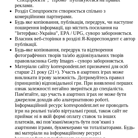
реклами.
Розділ Спецпроекти створюється спільно з
комерційними партнерами.
Будь яке копіювання, публікація, передрук, чи наступне
поширення інформації, що містить посилання на
"Інтерфакс-Україна", EPA / UPG, суворо забороняється.
Власник веб-сторінки в розділі Я-Корреспондент є автор
публікації.
Будь-яке копіювання, передрук та відтворення
фотографічних творів та/або аудіовізуальних творів
правовласника Getty Images - суворо забороняється.
Матеріали сайту korrespondent.net призначені для осіб
старше 21 року (21+). Участь в азартних іграх може
викликати ігрову залежність. Дотримуйтесь правил
(принципів) відповідальної гри. При виявленні перших
ознак залежності негайно зверніться до спеціаліста.
Пам'ятайте, що участь в азартних іграх не може бути
джерелом доходів або альтернативою роботі.
Інформаційний ресурс korrespondent.net не проводить
ігри на реальні та/або віртуальні гроші, також сайт не
приймає ні в якій формі оплату ставок та інших
платежів, які пов’язані/можуть бути пов’язані з
азартними іграми, букмекерами чи тоталізаторами. Будь-
які матеріали на інформаційному ресурсі