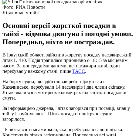
Фото: РИА Новости
Літак впав у тайзі
Основні версії жорсткої посадки в
тайзі - відмова двигуна і погодні умови.
Попередньо, ніхто не постраждав.
В Іркутській області здійснив жорстку посадку пасажирський
літак L-410. Подія трапилася приблизно о 18:15 за місцевим
часом. За попередніми даними, всі пасажири живі, один
перебуває у важкому стані, пише
ТАСС
.
На борту судна, що здійснював рейс з Іркутська в
Казачинське, перебували 14 пасажирів і два члени екіпажу.
Літак звалився в чотирьох кілометрах від злітно-посадкової
смуги.
За інформацією джерела, "літак загорівся при посадці, впав у
тайгу і зруйнувався". Після посадки повітряне судно
загорілося.
"Я зв'язався з пасажиркою, яка перебувала в салоні літака.
Конструкція літака деформована. Попередньо всі живі,