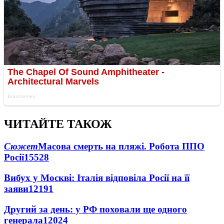
ЧИТАЙТЕ ТАКОЖ
Сюжет
Масова смерть на пляжі. Робота ППО
Росії
15528
Вибух у Москві: Італія відповіла Росії на її
заяви
12191
Другий за день: у РФ поховали ще одного
генерала
12024