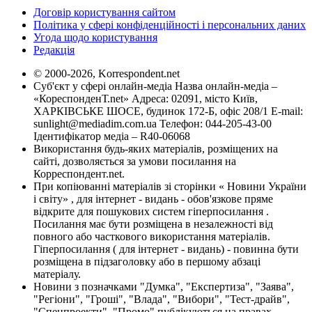
Договір користування сайтом
Політика у сфері конфіденційності і персональних даних
Угода щодо користування
Редакція
© 2000-2026, Korrespondent.net
Суб'єкт у сфері онлайн-медіа Назва онлайн-медіа –
«КореспонденТ.net» Адреса: 02091, місто Київ,
ХАРКІВСЬКЕ ШОСЕ, будинок 172-Б, офіс 208/1 E-mail:
sunlight@mediadim.com.ua
Телефон: 044-205-43-00
Ідентифікатор медіа – R40-06068
Використання будь-яких матеріалів, розміщених на
сайті, дозволяється за умови посилання на
Корреспондент.net.
При копіюванні матеріалів зі сторінки « Новини України
і світу» , для інтернет - видань - обов'язкове пряме
відкрите для пошукових систем гіперпосилання .
Посилання має бути розміщена в незалежності від
повного або часткового використання матеріалів.
Гіперпосилання ( для інтернет - видань) - повинна бути
розміщена в підзаголовку або в першому абзаці
матеріалу.
Новини з позначками "Думка", "Експертиза", "Заява",
"Регіони", "Гроші", "Влада", "Вибори", "Тест-драйв",
"Спецпроекти", "Промо" публікуються на правах