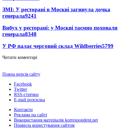
ЗМІ: У ресторані в Москві загинула дочка
генерала
9241
Вибух у ресторані: у Москві таємно поховали
генерала
8348
У РФ палає черговий склад Wildberries
5799
Читати коментарі
Повна версія сайту
Facebook
Twitter
RSS-стрічки
E-mail розсилка
Контакти
Реклама на сайті
Використання матеріалів korrespondent.net
Правила користування сайтом