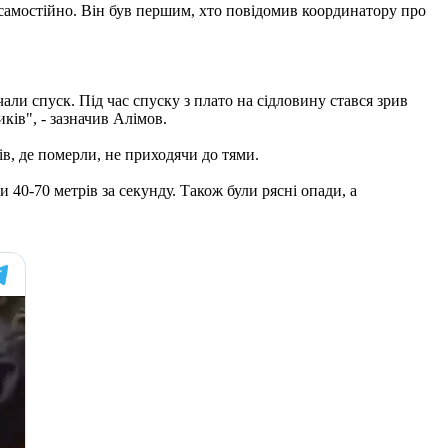
 самостійно. Він був першим, хто повідомив координатору про
али спуск. Під час спуску з плато на сідловину стався зрив
ків", - зазначив Алімов.
рів, де померли, не приходячи до тями.
и 40-70 метрів за секунду. Також були рясні опади, а