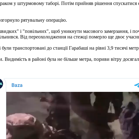
ратраком у штурмовому таборі. Потім прийняв рішення спускатися
згорнуло рятувальну операцію.
швидких" і "повільних", щоб уникнути масового замерзання, і поч
вільнився. Від переохолодження на стежці померло ще двоє учасни
 були транспортовані до станції Гарабаші на рівні 3,9 тисячі мет
и. Видимість в районі була не більше метра, пориви вітру досягал