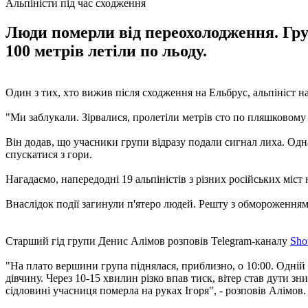
Альпіністи під час сходження
Люди померли від переохолодження. Груп
100 метрів летіли по льоду.
Один з тих, хто вижив після сходження на Ельбрус, альпініст на
"Ми заблукали. Зірвалися, пролетіли метрів сто по пляшковому л
Він додав, що учасники групи відразу подали сигнал лиха. Одна
спускатися з гори.
Нагадаємо, напередодні 19 альпіністів з різних російських міст
Внаслідок події загинули п'ятеро людей. Решту з обмороженням
Старший гід групи Денис Алімов розповів Telegram-каналу
Sho
"На плато вершини група піднялася, приблизно, о 10:00. Одній 
дівчину. Через 10-15 хвилин різко впав тиск, вітер став дути з
сідловині учасниця померла на руках Ігоря", - розповів Алімов.