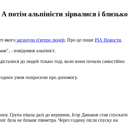
А потім альпіністи зірвалися і близько
ті якого
загинули п'ятеро людей
. Про це пише
РІА Новости
.
ав", - повідомив альпініст.
дісталися до людей тільки тоді, коли вони почали самостійно
 погодних умов попросили про допомогу.
вину. Група пішла далі до вершини, Ігор Даньков став спускати
ніг була не більше півметра. Через годину після спуску на