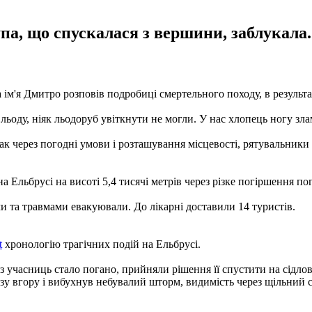
а, що спускалася з вершини, заблукала. 
 ім'я Дмитро розповів подробиці смертельного походу, в результа
ьоду, ніяк льодоруб увіткнути не могли. У нас хлопець ногу злам
к через погодні умови і розташування місцевості, рятувальники 
 на Ельбрусі на висоті 5,4 тисячі метрів через різке погіршення
и та травмами евакуювали. До лікарні доставили 14 туристів.
t
хронологію трагічних подій на Ельбрусі.
з учасниць стало погано, прийняли рішення її спустити на сідло
низу вгору і вибухнув небувалий шторм, видимість через щільний с