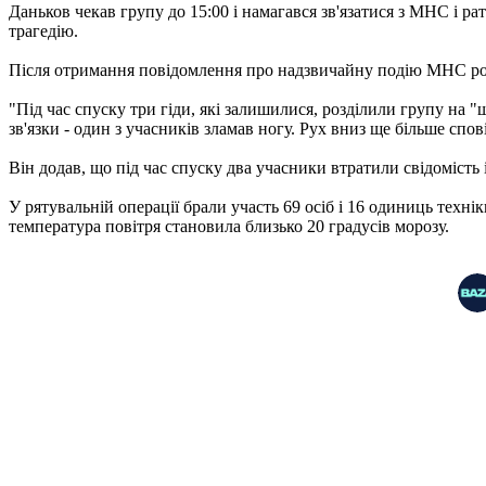
Даньков чекав групу до 15:00 і намагався зв'язатися з МНС і 
трагедію.
Після отримання повідомлення про надзвичайну подію МНС ро
"Під час спуску три гіди, які залишилися, розділили групу на "
зв'язки - один з учасників зламав ногу. Рух вниз ще більше спо
Він додав, що під час спуску два учасники втратили свідомість і
У рятувальній операції брали участь 69 осіб і 16 одиниць технік
температура повітря становила близько 20 градусів морозу.