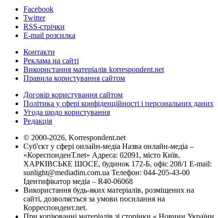
Facebook
Twitter
RSS-стрічки
E-mail розсилка
Контакти
Реклама на сайті
Використання матеріалів korrespondent.net
Правила користування сайтом
Договір користування сайтом
Політика у сфері конфіденційності і персональних даних
Угода щодо користування
Редакція
© 2000-2026, Korrespondent.net
Суб'єкт у сфері онлайн-медіа Назва онлайн-медіа –
«КореспонденТ.net» Адреса: 02091, місто Київ,
ХАРКІВСЬКЕ ШОСЕ, будинок 172-Б, офіс 208/1 E-mail:
sunlight@mediadim.com.ua
Телефон: 044-205-43-00
Ідентифікатор медіа – R40-06068
Використання будь-яких матеріалів, розміщених на
сайті, дозволяється за умови посилання на
Корреспондент.net.
При копіюванні матеріалів зі сторінки « Новини України