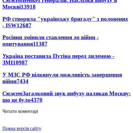
Сюжет
Бенкет генералів. Наслідки вибуху в
Москві
13918
РФ створила "українську бригаду" з полонених
- ISW
12687
Росіяни змінили ставлення до війни -
опитування
11387
Україна поставила Путіна перед дилемою -
ЗМІ
10987
У МЗС РФ відкинули можливість завершення
війни
7434
Сюжет
Загадковий звук вибуху налякав Москву:
що це було
4370
Читати коментарі
Повна версія сайту