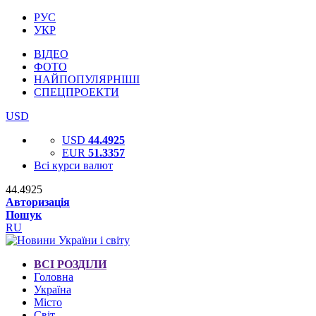
РУС
УКР
ВІДЕО
ФОТО
НАЙПОПУЛЯРНІШІ
СПЕЦПРОЕКТИ
USD
USD
44.4925
EUR
51.3357
Всі курси валют
44.4925
Авторизація
Пошук
RU
ВСІ РОЗДІЛИ
Головна
Україна
Місто
Світ