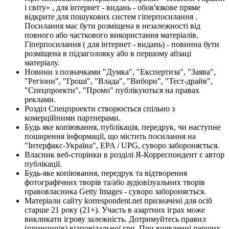
і світу» , для інтернет - видань - обов'язкове пряме
відкрите для пошукових систем гіперпосилання .
Посилання має бути розміщена в незалежності від
повного або часткового використання матеріалів.
Гіперпосилання ( для інтернет - видань) - повинна бути
розміщена в підзаголовку або в першому абзаці
матеріалу.
Новини з позначками "Думка", "Експертиза", "Заява",
"Регіони", "Гроші", "Влада", "Вибори", "Тест-драйв",
"Спецпроекти", "Промо" публікуються на правах
реклами.
Розділ Спецпроекти створюється спільно з
комерційними партнерами.
Будь яке копіювання, публікація, передрук, чи наступне
поширення інформації, що містить посилання на
"Інтерфакс-Україна", EPA / UPG, суворо забороняється.
Власник веб-сторінки в розділі Я-Корреспондент є автор
публікації.
Будь-яке копіювання, передрук та відтворення
фотографічних творів та/або аудіовізуальних творів
правовласника Getty Images - суворо забороняється.
Матеріали сайту korrespondent.net призначені для осіб
старше 21 року (21+). Участь в азартних іграх може
викликати ігрову залежність. Дотримуйтесь правил
(принципів) відповідальної гри. При виявленні перших