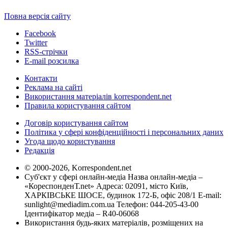
Повна версія сайту
Facebook
Twitter
RSS-стрічки
E-mail розсилка
Контакти
Реклама на сайті
Використання матеріалів korrespondent.net
Правила користування сайтом
Договір користування сайтом
Політика у сфері конфіденційності і персональних даних
Угода щодо користування
Редакція
© 2000-2026, Korrespondent.net
Суб'єкт у сфері онлайн-медіа Назва онлайн-медіа –
«КореспонденТ.net» Адреса: 02091, місто Київ,
ХАРКІВСЬКЕ ШОСЕ, будинок 172-Б, офіс 208/1 E-mail:
sunlight@mediadim.com.ua
Телефон: 044-205-43-00
Ідентифікатор медіа – R40-06068
Використання будь-яких матеріалів, розміщених на