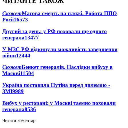
ЧИТАЙТЕ ТАКОЖ
Сюжет
Масова смерть на пляжі. Робота ППО
Росії
16573
Другий за день: у РФ поховали ще одного
генерала
13477
У МЗС РФ відкинули можливість завершення
війни
12444
Сюжет
Бенкет генералів. Наслідки вибуху в
Москві
11504
Україна поставила Путіна перед дилемою -
ЗМІ
9989
Вибух у ресторані: у Москві таємно поховали
генерала
8536
Читати коментарі