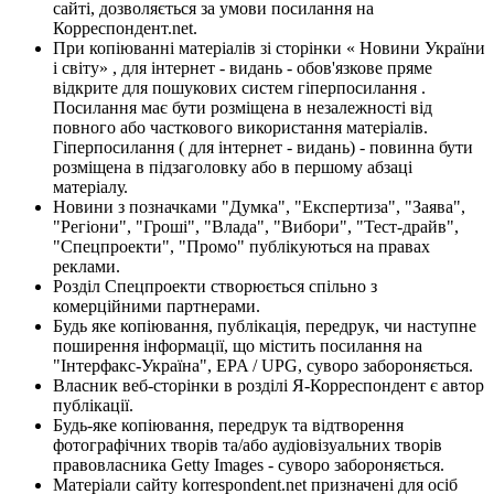
сайті, дозволяється за умови посилання на
Корреспондент.net.
При копіюванні матеріалів зі сторінки « Новини України
і світу» , для інтернет - видань - обов'язкове пряме
відкрите для пошукових систем гіперпосилання .
Посилання має бути розміщена в незалежності від
повного або часткового використання матеріалів.
Гіперпосилання ( для інтернет - видань) - повинна бути
розміщена в підзаголовку або в першому абзаці
матеріалу.
Новини з позначками "Думка", "Експертиза", "Заява",
"Регіони", "Гроші", "Влада", "Вибори", "Тест-драйв",
"Спецпроекти", "Промо" публікуються на правах
реклами.
Розділ Спецпроекти створюється спільно з
комерційними партнерами.
Будь яке копіювання, публікація, передрук, чи наступне
поширення інформації, що містить посилання на
"Інтерфакс-Україна", EPA / UPG, суворо забороняється.
Власник веб-сторінки в розділі Я-Корреспондент є автор
публікації.
Будь-яке копіювання, передрук та відтворення
фотографічних творів та/або аудіовізуальних творів
правовласника Getty Images - суворо забороняється.
Матеріали сайту korrespondent.net призначені для осіб