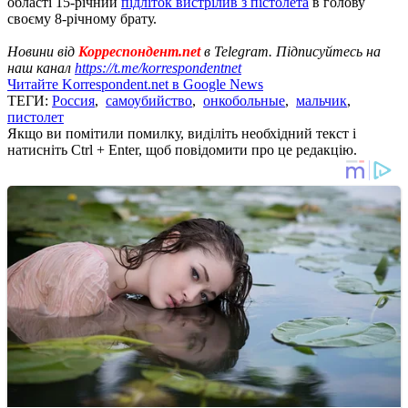
області 15-річний
підліток вистрілив з пістолета
в голову
своєму 8-річному брату.
Новини від
Корреспондент.net
в Telegram. Підписуйтесь на
наш канал
https://t.me/korrespondentnet
Читайте Korrespondent.net в Google News
ТЕГИ:
Россия
,
самоубийство
,
онкобольные
,
мальчик
,
пистолет
Якщо ви помітили помилку, виділіть необхідний текст і
натисніть Ctrl + Enter, щоб повідомити про це редакцію.