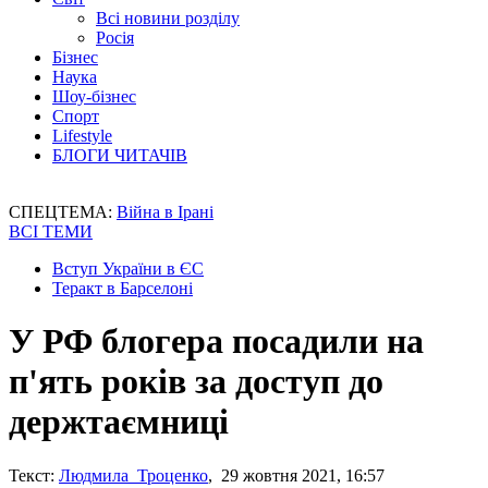
Всі новини розділу
Росія
Бізнес
Наука
Шоу-бізнес
Спорт
Lifestyle
БЛОГИ ЧИТАЧІВ
СПЕЦТЕМА:
Війна в Ірані
ВСІ ТЕМИ
Вступ України в ЄС
Теракт в Барселоні
У РФ блогера посадили на
п'ять років за доступ до
держтаємниці
Текст:
Людмила Троценко
, 29 жовтня 2021, 16:57