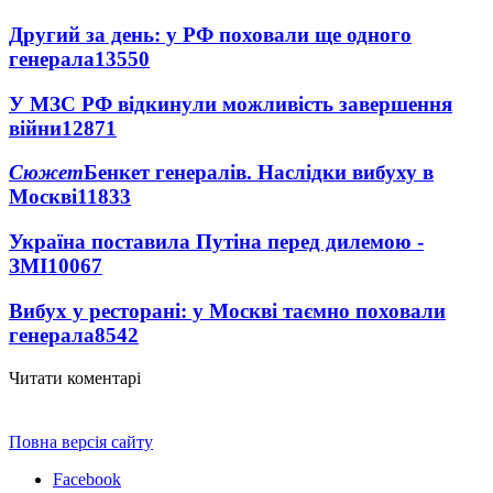
Другий за день: у РФ поховали ще одного
генерала
13550
У МЗС РФ відкинули можливість завершення
війни
12871
Сюжет
Бенкет генералів. Наслідки вибуху в
Москві
11833
Україна поставила Путіна перед дилемою -
ЗМІ
10067
Вибух у ресторані: у Москві таємно поховали
генерала
8542
Читати коментарі
Повна версія сайту
Facebook