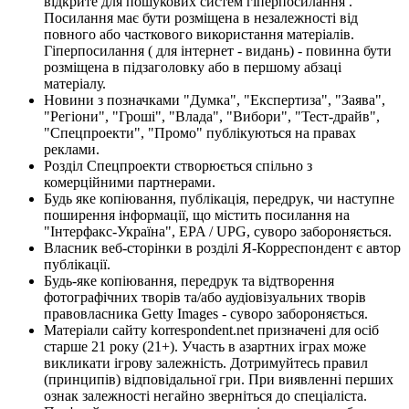
відкрите для пошукових систем гіперпосилання .
Посилання має бути розміщена в незалежності від
повного або часткового використання матеріалів.
Гіперпосилання ( для інтернет - видань) - повинна бути
розміщена в підзаголовку або в першому абзаці
матеріалу.
Новини з позначками "Думка", "Експертиза", "Заява",
"Регіони", "Гроші", "Влада", "Вибори", "Тест-драйв",
"Спецпроекти", "Промо" публікуються на правах
реклами.
Розділ Спецпроекти створюється спільно з
комерційними партнерами.
Будь яке копіювання, публікація, передрук, чи наступне
поширення інформації, що містить посилання на
"Інтерфакс-Україна", EPA / UPG, суворо забороняється.
Власник веб-сторінки в розділі Я-Корреспондент є автор
публікації.
Будь-яке копіювання, передрук та відтворення
фотографічних творів та/або аудіовізуальних творів
правовласника Getty Images - суворо забороняється.
Матеріали сайту korrespondent.net призначені для осіб
старше 21 року (21+). Участь в азартних іграх може
викликати ігрову залежність. Дотримуйтесь правил
(принципів) відповідальної гри. При виявленні перших
ознак залежності негайно зверніться до спеціаліста.