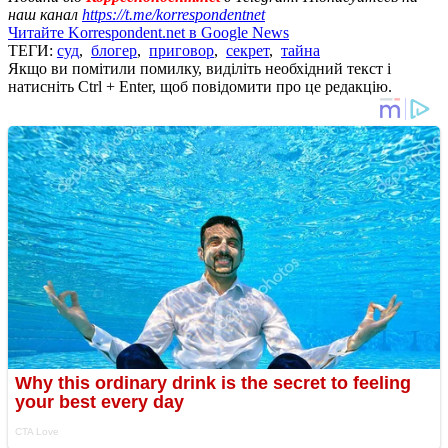
наш канал
https://t.me/korrespondentnet
Читайте Korrespondent.net в Google News
ТЕГИ:
суд
,
блогер
,
приговор
,
секрет
,
тайна
Якщо ви помітили помилку, виділіть необхідний текст і
натисніть Ctrl + Enter, щоб повідомити про це редакцію.