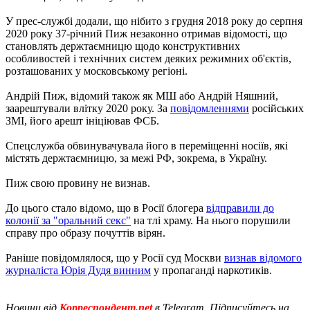
У прес-службі додали, що нібито з грудня 2018 року до серпня
2020 року 37-річний Пиж незаконно отримав відомості, що
становлять держтаємницю щодо конструктивних
особливостей і технічних систем деяких режимних об'єктів,
розташованих у московському регіоні.
Андрій Пиж, відомий також як МШ або Андрій Няшний,
заарештували влітку 2020 року. За
повідомленнями
російських
ЗМІ, його арешт ініціював ФСБ.
Спецслужба обвинувачувала його в переміщенні носіїв, які
містять держтаємницю, за межі РФ, зокрема, в Україну.
Пиж свою провину не визнав.
До цього стало відомо, що в Росії блогера
відправили до
колонії за "оральний секс"
на тлі храму. На нього порушили
справу про образу почуттів вірян.
Раніше повідомлялося, що у Росії суд Москви
визнав відомого
журналіста Юрія Дудя винним
у пропаганді наркотиків.
Новини від
Корреспондент.net
в Telegram. Підписуйтесь на