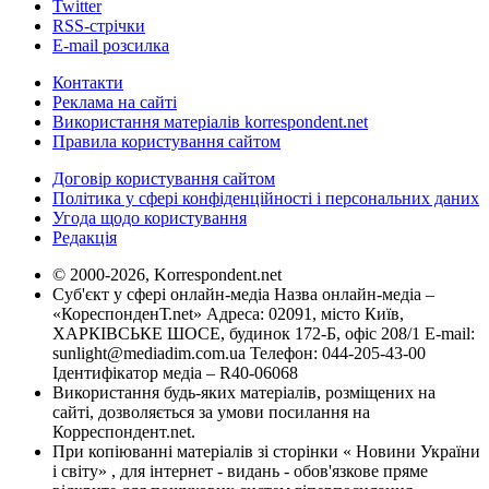
Twitter
RSS-стрічки
E-mail розсилка
Контакти
Реклама на сайті
Використання матеріалів korrespondent.net
Правила користування сайтом
Договір користування сайтом
Політика у сфері конфіденційності і персональних даних
Угода щодо користування
Редакція
© 2000-2026, Korrespondent.net
Суб'єкт у сфері онлайн-медіа Назва онлайн-медіа –
«КореспонденТ.net» Адреса: 02091, місто Київ,
ХАРКІВСЬКЕ ШОСЕ, будинок 172-Б, офіс 208/1 E-mail:
sunlight@mediadim.com.ua
Телефон: 044-205-43-00
Ідентифікатор медіа – R40-06068
Використання будь-яких матеріалів, розміщених на
сайті, дозволяється за умови посилання на
Корреспондент.net.
При копіюванні матеріалів зі сторінки « Новини України
і світу» , для інтернет - видань - обов'язкове пряме