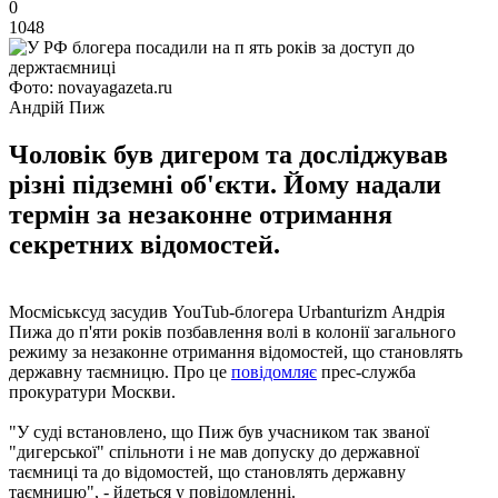
0
1048
Фото: novayagazeta.ru
Андрій Пиж
Чоловік був дигером та досліджував
різні підземні об'єкти. Йому надали
термін за незаконне отримання
секретних відомостей.
Мосміськсуд засудив YouTub-блогера Urbanturizm Андрія
Пижа до п'яти років позбавлення волі в колонії загального
режиму за незаконне отримання відомостей, що становлять
державну таємницю. Про це
повідомляє
прес-служба
прокуратури Москви.
"У суді встановлено, що Пиж був учасником так званої
"дигерської" спільноти і не мав допуску до державної
таємниці та до відомостей, що становлять державну
таємницю", - йдеться у повідомленні.