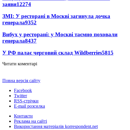
заяви
12274
ЗМІ: У ресторані в Москві загинула дочка
генерала
9352
Вибух у ресторані: у Москві таємно поховали
генерала
8437
У РФ палає черговий склад Wildberries
5815
Читати коментарі
Повна версія сайту
Facebook
Twitter
RSS-стрічки
E-mail розсилка
Контакти
Реклама на сайті
Використання матеріалів korrespondent.net