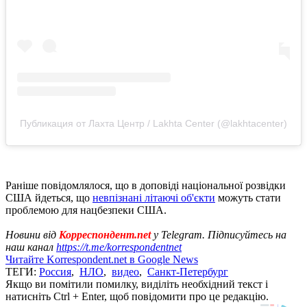
Публикация от Лахта Центр / Lakhta Center (@lakhtacenter)
Раніше повідомлялося, що в доповіді національної розвідки
США йдеться, що
невпізнані літаючі об'єкти
можуть стати
проблемою для нацбезпеки США.
Новини від
Корреспондент.net
у Telegram. Підписуйтесь на
наш канал
https://t.me/korrespondentnet
Читайте Korrespondent.net в Google News
ТЕГИ:
Россия
,
НЛО
,
видео
,
Санкт-Петербург
Якщо ви помітили помилку, виділіть необхідний текст і
натисніть Ctrl + Enter, щоб повідомити про це редакцію.