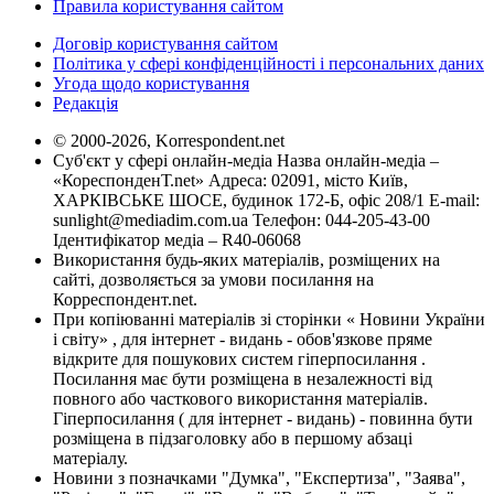
Правила користування сайтом
Договір користування сайтом
Політика у сфері конфіденційності і персональних даних
Угода щодо користування
Редакція
© 2000-2026, Korrespondent.net
Суб'єкт у сфері онлайн-медіа Назва онлайн-медіа –
«КореспонденТ.net» Адреса: 02091, місто Київ,
ХАРКІВСЬКЕ ШОСЕ, будинок 172-Б, офіс 208/1 E-mail:
sunlight@mediadim.com.ua
Телефон: 044-205-43-00
Ідентифікатор медіа – R40-06068
Використання будь-яких матеріалів, розміщених на
сайті, дозволяється за умови посилання на
Корреспондент.net.
При копіюванні матеріалів зі сторінки « Новини України
і світу» , для інтернет - видань - обов'язкове пряме
відкрите для пошукових систем гіперпосилання .
Посилання має бути розміщена в незалежності від
повного або часткового використання матеріалів.
Гіперпосилання ( для інтернет - видань) - повинна бути
розміщена в підзаголовку або в першому абзаці
матеріалу.
Новини з позначками "Думка", "Експертиза", "Заява",