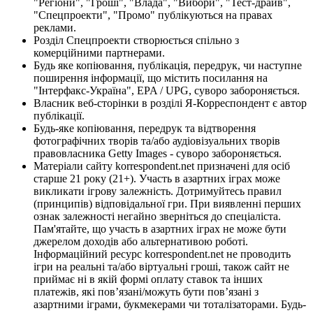
"Регіони", "Гроші", "Влада", "Вибори", "Тест-драйв",
"Спецпроекти", "Промо" публікуються на правах
реклами.
Розділ Спецпроекти створюється спільно з
комерційними партнерами.
Будь яке копіювання, публікація, передрук, чи наступне
поширення інформації, що містить посилання на
"Інтерфакс-Україна", EPA / UPG, суворо забороняється.
Власник веб-сторінки в розділі Я-Корреспондент є автор
публікації.
Будь-яке копіювання, передрук та відтворення
фотографічних творів та/або аудіовізуальних творів
правовласника Getty Images - суворо забороняється.
Матеріали сайту korrespondent.net призначені для осіб
старше 21 року (21+). Участь в азартних іграх може
викликати ігрову залежність. Дотримуйтесь правил
(принципів) відповідальної гри. При виявленні перших
ознак залежності негайно зверніться до спеціаліста.
Пам'ятайте, що участь в азартних іграх не може бути
джерелом доходів або альтернативою роботі.
Інформаційний ресурс korrespondent.net не проводить
ігри на реальні та/або віртуальні гроші, також сайт не
приймає ні в якій формі оплату ставок та інших
платежів, які пов’язані/можуть бути пов’язані з
азартними іграми, букмекерами чи тоталізаторами. Будь-