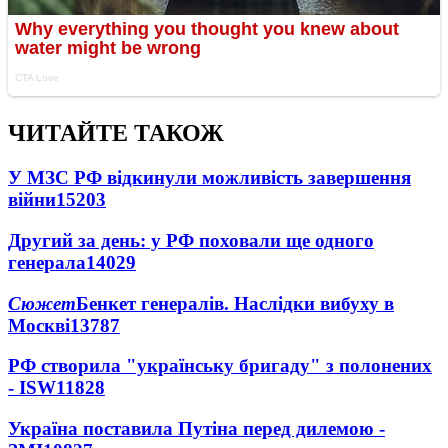
ЧИТАЙТЕ ТАКОЖ
У МЗС РФ відкинули можливість завершення
війни
15203
Другий за день: у РФ поховали ще одного
генерала
14029
Сюжет
Бенкет генералів. Наслідки вибуху в
Москві
13787
РФ створила "українську бригаду" з полонених
- ISW
11828
Україна поставила Путіна перед дилемою -