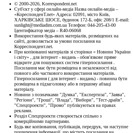
© 2000-2026, Korrespondent.net
Суб'єкт у сфері онлайн-медіа Назва онлайн-медіа –
«КореспонденТ.net» Адреса: 02091, місто Київ,
ХАРКІВСЬКЕ ШОСЕ, будинок 172-Б, офіс 208/1 E-mail:
sunlight@mediadim.com.ua
Телефон: 044-205-43-00
Ідентифікатор медіа – R40-06068
Використання будь-яких матеріалів, розміщених на
сайті, дозволяється за умови посилання на
Корреспондент.net.
При копіюванні матеріалів зі сторінки « Новини України
і світу» , для інтернет - видань - обов'язкове пряме
відкрите для пошукових систем гіперпосилання .
Посилання має бути розміщена в незалежності від
повного або часткового використання матеріалів.
Гіперпосилання ( для інтернет - видань) - повинна бути
розміщена в підзаголовку або в першому абзаці
матеріалу.
Новини з позначками "Думка", "Експертиза", "Заява",
"Регіони", "Гроші", "Влада", "Вибори", "Тест-драйв",
"Спецпроекти", "Промо" публікуються на правах
реклами.
Розділ Спецпроекти створюється спільно з
комерційними партнерами.
Будь яке копіювання, публікація, передрук, чи наступне
поширення інформації, що містить посилання на