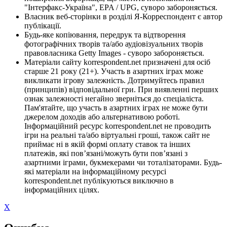
"Інтерфакс-Україна", EPA / UPG, суворо забороняється.
Власник веб-сторінки в розділі Я-Корреспондент є автор
публікації.
Будь-яке копіювання, передрук та відтворення
фотографічних творів та/або аудіовізуальних творів
правовласника Getty Images - суворо забороняється.
Матеріали сайту korrespondent.net призначені для осіб
старше 21 року (21+). Участь в азартних іграх може
викликати ігрову залежність. Дотримуйтесь правил
(принципів) відповідальної гри. При виявленні перших
ознак залежності негайно зверніться до спеціаліста.
Пам'ятайте, що участь в азартних іграх не може бути
джерелом доходів або альтернативою роботі.
Інформаційний ресурс korrespondent.net не проводить
ігри на реальні та/або віртуальні гроші, також сайт не
приймає ні в якій формі оплату ставок та інших
платежів, які пов’язані/можуть бути пов’язані з
азартними іграми, букмекерами чи тоталізаторами. Будь-
які матеріали на інформаційному ресурсі
korrespondent.net публікуються виключно в
інформаційних цілях.
X