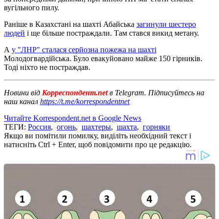
вугільного пилу.
Раніше в Казахстані на шахті Абайська
загинули шестеро
людей
і ще більше постраждали. Там стався викид метану.
А
у "ЛНР" сталася серйозна пожежа на шахті
Молодогвардійська. Було евакуйовано майже 150 гірників.
Тоді ніхто не постраждав.
Новини від
Корреспондент.net
в Telegram. Підписуйтесь на
наш канал
https://t.me/korrespondentnet
Читайте Korrespondent.net в Google News
ТЕГИ:
Россия
,
огонь
,
шахтеры
,
шахта
,
горняки
Якщо ви помітили помилку, виділіть необхідний текст і
натисніть Ctrl + Enter, щоб повідомити про це редакцію.