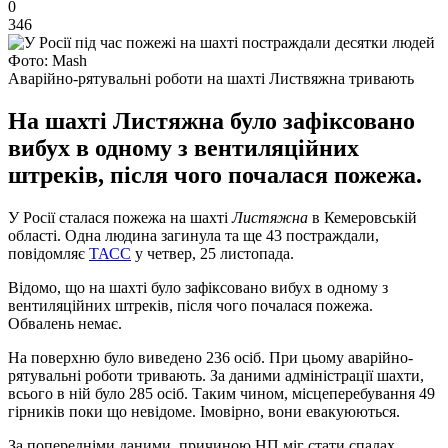
0
346
Фото: Mash
Аварійно-рятувальні роботи на шахті Листвяжна тривають
На шахті Листяжна було зафіксовано
вибух в одному з вентиляційних
штреків, після чого почалася пожежа.
У Росії сталася пожежа на шахті
Листяжна
в Кемеровській
області. Одна людина загинула та ще 43 постраждали,
повідомляє
ТАСС
у четвер, 25 листопада.
Відомо, що на шахті було зафіксовано вибух в одному з
вентиляційних штреків, після чого почалася пожежа.
Обвалень немає.
На поверхню було виведено 236 осіб. При цьому аварійно-
рятувальні роботи тривають. За даними адміністрації шахти,
всього в ній було 285 осіб. Таким чином, місцеперебування 49
гірників поки що невідоме. Імовірно, вони евакуюються.
За попередніми даними, причиною НП міг стати спалах