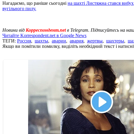
Нагадаємо, що раніше сьогодні
на шахті Листяжна стався вибух
вугільного пилу.
Новини від
Корреспондент.net
в Telegram. Підписуйтесь на на
Читайте Korrespondent.net в Google News
ТЕГИ:
Россия
,
шахты
,
аварии
,
авария
,
жертвы
,
шахтеры
,
ша
Якщо ви помітили помилку, виділіть необхідний текст і натисніт