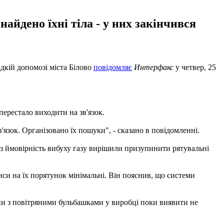
айдено їхні тіла - у них закінчився
идкій допомозі міста Білово
повідомляє
Интерфакс
у четвер, 25
перестало виходити на зв'язок.
'язок. Організовано їх пошуки", - сказано в повідомленні.
ез ймовірність вибуху газу вирішили призупинити рятувальні
нси на їх порятунок мінімальні. Він пояснив, що системи
ини з повітряними бульбашками у виробці поки виявити не