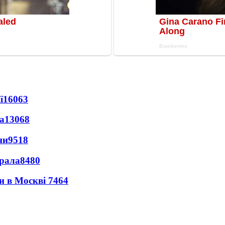
ї
16063
а
13068
ни
9518
ерала
8480
ли в Москві
7464