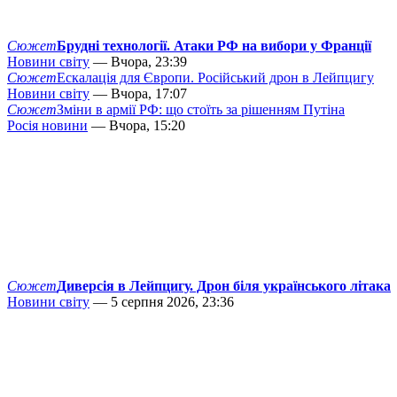
Сюжет
Брудні технології. Атаки РФ на вибори у Франції
Новини світу
— Вчора, 23:39
Сюжет
Ескалація для Європи. Російський дрон в Лейпцигу
Новини світу
— Вчора, 17:07
Сюжет
Зміни в армії РФ: що стоїть за рішенням Путіна
Росія новини
— Вчора, 15:20
Сюжет
Диверсія в Лейпцигу. Дрон біля українського літака
Новини світу
— 5 серпня 2026, 23:36