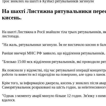
Троє зниклих на шахті в Кузбасі рятувальників загинули
На шахті Листяжна рятувальники переста
кисень.
На шахті Листяжна в Росії знайшли тіла трьох рятувальників, я
листопада.
"На жаль, рятувальники загинули. Їм не вистачило кисню в балон
Раніше ввечері МНС РФ заявило, що відділення рятувальників, я
"Близько 15:00 мск відділення рятувальників, які проводили ря
Як пояснили у відомстві, під час рятувальної операції концен
роботи та вивести всі підрозділи на поверхню, але одна з лано
Крім того, за інформацією джерела, кисень у зниклих після ава
Саморятувальник розраховані на шість годин, за неінтенсивног
"Однак з моменту аварії минуло більше 12 годин. Зв'язку з ни
вдалося.