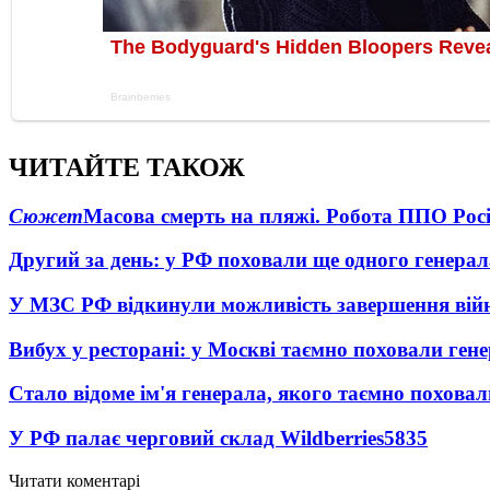
ЧИТАЙТЕ ТАКОЖ
Сюжет
Масова смерть на пляжі. Робота ППО Росі
Другий за день: у РФ поховали ще одного генерал
У МЗС РФ відкинули можливість завершення вій
Вибух у ресторані: у Москві таємно поховали ген
Стало відоме ім'я генерала, якого таємно похова
У РФ палає черговий склад Wildberries
5835
Читати коментарі