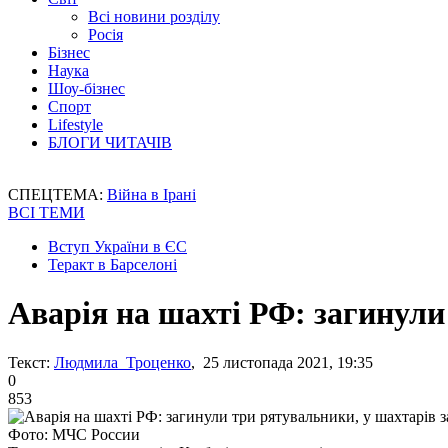
Всі новини розділу
Росія
Бізнес
Наука
Шоу-бізнес
Спорт
Lifestyle
БЛОГИ ЧИТАЧІВ
СПЕЦТЕМА:
Війна в Ірані
ВСІ ТЕМИ
Вступ України в ЄС
Теракт в Барселоні
Аварія на шахті РФ: загинули
Текст:
Людмила Троценко
, 25 листопада 2021, 19:35
0
853
Фото: МЧС России