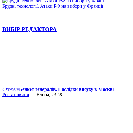
Брудні технології. Атаки РФ на вибори у Франції
ВИБІР РЕДАКТОРА
Сюжет
Бенкет генералів. Наслідки вибуху в Москві
Росія новини
— Вчора, 23:58