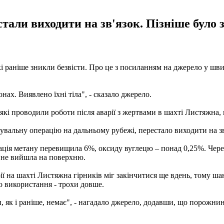
ли виходити на зв'язок. Пізніше було зн
кі раніше зникли безвісти. Про це з посиланням на джерело у шв
ах. Виявлено їхні тіла", - сказало джерело.
кі проводили роботи після аварії з жертвами в шахті Листяжна, 
тувальну операцію на дальньому рубежі, перестало виходити на зв
трація метану перевищила 6%, оксиду вуглецю – понад 0,25%. Чер
к не вийшла на поверхню.
рії на шахті Листяжна гірників міг закінчитися ще вдень, тому ша
о використання - трохи довше.
ми, як і раніше, немає", - нагадало джерело, додавши, що порожн