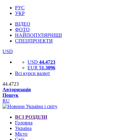
РУС
УКР
ВІДЕО
ФОТО
НАЙПОПУЛЯРНІШІ
СПЕЦПРОЕКТИ
USD
USD
44.4723
EUR
51.3096
Всі курси валют
44.4723
Авторизація
Пошук
RU
ВСІ РОЗДІЛИ
Головна
Україна
Місто
Світ