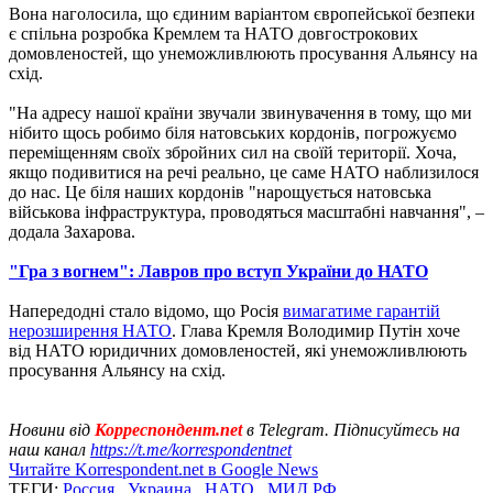
Вона наголосила, що єдиним варіантом європейської безпеки
є спільна розробка Кремлем та НАТО довгострокових
домовленостей, що унеможливлюють просування Альянсу на
схід.
"На адресу нашої країни звучали звинувачення в тому, що ми
нібито щось робимо біля натовських кордонів, погрожуємо
переміщенням своїх збройних сил на своїй території. Хоча,
якщо подивитися на речі реально, це саме НАТО наблизилося
до нас. Це біля наших кордонів "нарощується натовська
військова інфраструктура, проводяться масштабні навчання", –
додала Захарова.
"Гра з вогнем": Лавров про вступ України до НАТО
Напередодні стало відомо, що Росія
вимагатиме гарантій
нерозширення НАТО
. Глава Кремля Володимир Путін хоче
від НАТО юридичних домовленостей, які унеможливлюють
просування Альянсу на схід.
Новини від
Корреспондент.net
в Telegram. Підписуйтесь на
наш канал
https://t.me/korrespondentnet
Читайте Korrespondent.net в Google News
ТЕГИ:
Россия
,
Украина
,
НАТО
,
МИД РФ