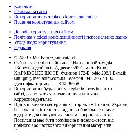
Контакти
Реклама на сайті
Використання матеріалів korrespondent.net
Правила користування сайтом
Договір користування сайтом
Політика у сфері конфіденційності і персональних даних
Угода щодо користування
Редакція
© 2000-2026, Korrespondent.net
Суб'єкт у сфері онлайн-медіа Назва онлайн-медіа –
«КореспонденТ.net» Адреса: 02091, місто Київ,
ХАРКІВСЬКЕ ШОСЕ, будинок 172-Б, офіс 208/1 E-mail:
sunlight@mediadim.com.ua
Телефон: 044-205-43-00
Ідентифікатор медіа – R40-06068
Використання будь-яких матеріалів, розміщених на
сайті, дозволяється за умови посилання на
Корреспондент.net.
При копіюванні матеріалів зі сторінки « Новини України
і світу» , для інтернет - видань - обов'язкове пряме
відкрите для пошукових систем гіперпосилання .
Посилання має бути розміщена в незалежності від
повного або часткового використання матеріалів.