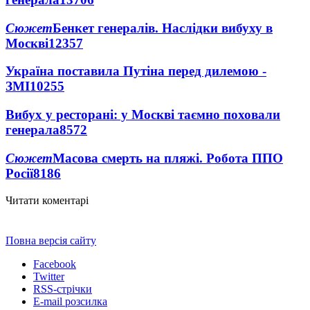
Сюжет
Бенкет генералів. Наслідки вибуху в
Москві
12357
Україна поставила Путіна перед дилемою -
ЗМІ
10255
Вибух у ресторані: у Москві таємно поховали
генерала
8572
Сюжет
Масова смерть на пляжі. Робота ППО
Росії
8186
Читати коментарі
Повна версія сайту
Facebook
Twitter
RSS-стрічки
E-mail розсилка