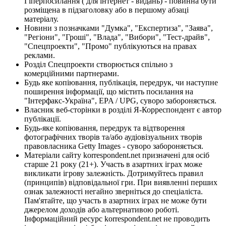
Гіперпосилання ( для інтернет - видань) - повинна бути
розміщена в підзаголовку або в першому абзаці
матеріалу.
Новини з позначками "Думка", "Експертиза", "Заява",
"Регіони", "Гроші", "Влада", "Вибори", "Тест-драйв",
"Спецпроекти", "Промо" публікуються на правах
реклами.
Розділ Спецпроекти створюється спільно з
комерційними партнерами.
Будь яке копіювання, публікація, передрук, чи наступне
поширення інформації, що містить посилання на
"Інтерфакс-Україна", EPA / UPG, суворо забороняється.
Власник веб-сторінки в розділі Я-Корреспондент є автор
публікації.
Будь-яке копіювання, передрук та відтворення
фотографічних творів та/або аудіовізуальних творів
правовласника Getty Images - суворо забороняється.
Матеріали сайту korrespondent.net призначені для осіб
старше 21 року (21+). Участь в азартних іграх може
викликати ігрову залежність. Дотримуйтесь правил
(принципів) відповідальної гри. При виявленні перших
ознак залежності негайно зверніться до спеціаліста.
Пам'ятайте, що участь в азартних іграх не може бути
джерелом доходів або альтернативою роботі.
Інформаційний ресурс korrespondent.net не проводить