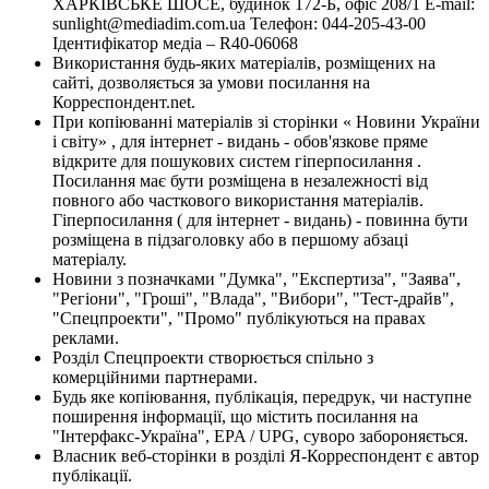
ХАРКІВСЬКЕ ШОСЕ, будинок 172-Б, офіс 208/1 E-mail:
sunlight@mediadim.com.ua
Телефон: 044-205-43-00
Ідентифікатор медіа – R40-06068
Використання будь-яких матеріалів, розміщених на
сайті, дозволяється за умови посилання на
Корреспондент.net.
При копіюванні матеріалів зі сторінки « Новини України
і світу» , для інтернет - видань - обов'язкове пряме
відкрите для пошукових систем гіперпосилання .
Посилання має бути розміщена в незалежності від
повного або часткового використання матеріалів.
Гіперпосилання ( для інтернет - видань) - повинна бути
розміщена в підзаголовку або в першому абзаці
матеріалу.
Новини з позначками "Думка", "Експертиза", "Заява",
"Регіони", "Гроші", "Влада", "Вибори", "Тест-драйв",
"Спецпроекти", "Промо" публікуються на правах
реклами.
Розділ Спецпроекти створюється спільно з
комерційними партнерами.
Будь яке копіювання, публікація, передрук, чи наступне
поширення інформації, що містить посилання на
"Інтерфакс-Україна", EPA / UPG, суворо забороняється.
Власник веб-сторінки в розділі Я-Корреспондент є автор
публікації.