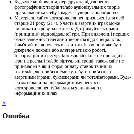
Будь-яке копіювання, передрук та відтворення
фотографічних творів та/або аудіовізуальних творів
правовласника Getty Images - суворо забороняється.
Матеріали сайту korrespondent.net призначені для осіб
старше 21 року (21+). Участь в азартних іграх може
викликати ігрову залежність. Дотримуйтесь правил
(принципів) відповідальної гри. При виявленні перших
ознак залежності негайно зверніться до спеціаліста.
Пам'ятайте, що участь в азартних іграх не може бути
джерелом доходів або альтернативою роботі.
Інформаційний ресурс korrespondent.net не проводить
ігри на реальні та/або віртуальні гроші, також сайт не
приймає ні в якій формі оплату ставок та інших
платежів, які пов’язані/можуть бути пов’язані з
азартними іграми, букмекерами чи тоталізаторами. Будь-
які матеріали на інформаційному ресурсі
korrespondent.net публікуються виключно в
інформаційних цілях.
X
Ошибка