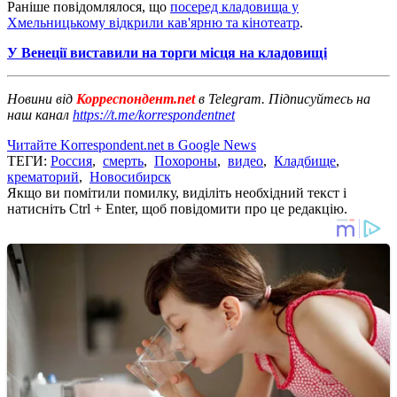
Раніше повідомлялося, що
посеред кладовища у
Хмельницькому відкрили кав'ярню та кінотеатр
.
У Венеції виставили на торги місця на кладовищі
Новини від
Корреспондент.net
в Telegram. Підписуйтесь на
наш канал
https://t.me/korrespondentnet
Читайте Korrespondent.net в Google News
ТЕГИ:
Россия
,
смерть
,
Похороны
,
видео
,
Кладбище
,
крематорий
,
Новосибирск
Якщо ви помітили помилку, виділіть необхідний текст і
натисніть Ctrl + Enter, щоб повідомити про це редакцію.