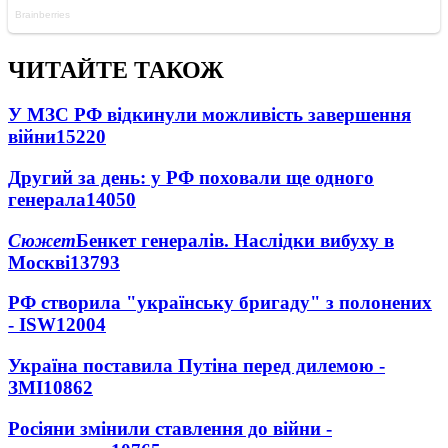
ЧИТАЙТЕ ТАКОЖ
У МЗС РФ відкинули можливість завершення
війни
15220
Другий за день: у РФ поховали ще одного
генерала
14050
Сюжет
Бенкет генералів. Наслідки вибуху в
Москві
13793
РФ створила "українську бригаду" з полонених
- ISW
12004
Україна поставила Путіна перед дилемою -
ЗМІ
10862
Росіяни змінили ставлення до війни -