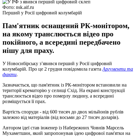
Фото: nsk.aif.ru
Перший у Росії цифровий колумбарій
Пам'ятник оснащений РК-монітором,
на якому транслюється відео про
покійного, а всередині передбачено
нішу для праху.
У Новосибірську з’явився перший у Росії цифровий
колумбарій. Про це 2 грудня повідомила газета
Аргументи та
факти
.
Зазначається, що пам'ятник із РК-монітором встановили на
території крематорію у селищі Схід. На екрані конструкції
транслюється відео про померлу людину, а всередині
розміщується її прах.
Вартість споруди - від 600 тисяч до двох мільйонів рублів
залежно від матеріалів (від восьми до 27 тисяч доларів).
Автором ідеї став інженер із Набережних Човнів Марсель
Мухаметшин, який запропонував ідею цифрової пам'ятки на