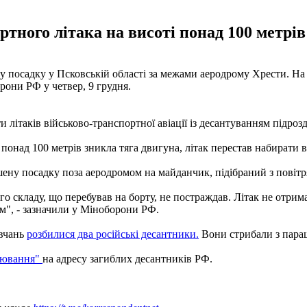
ртного літака на висоті понад 100 метрів
у посадку у Псковській області за межами аеродрому Хрести. На 
рони РФ у четвер, 9 грудня.
 літаків військово-транспортної авіації із десантуванням підроз
 понад 100 метрів зникла тяга двигуна, літак перестав набирати в
ену посадку поза аеродромом на майданчик, підібраний з повітр
го складу, що перебував на борту, не постраждав. Літак не отрим
м", - зазначили у Міноборони РФ.
авчань
розбилися два російські десантники.
Вони стрибали з параш
лювання"
на адресу загиблих десантників РФ.