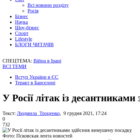
Всі новини розділу
Росія
Бізнес
Наука
Шоу-бізнес
Спорт
Lifestyle
БЛОГИ ЧИТАЧІВ
СПЕЦТЕМА:
Війна в Ірані
ВСІ ТЕМИ
Вступ України в ЄС
Теракт в Барселоні
У Росії літак із десантниками
Текст:
Людмила Троценко
, 9 грудня 2021, 17:24
0
732
Фото: Псковская лента новостей