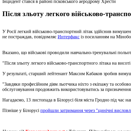
Інцидент стався в районі псковського аеродрому Хрести
Після зльоту легкого військово-транспо
У Росії легкий військово-транспортний літак здійснив вимушен
не постраждав, повідомляє
Интерфакс
із посиланням на Мінобо
Вказано, що військові проводили навчально-тренувальні польоти
"Після зльоту легкого військово-транспортного літака на висоті
У результаті, старший лейтенант Максим Кабаков зробив вимуш
"Завдяки професійним діям льотчика ніхто з екіпажу та особово
обслуговування продовжить використовуватись за призначення
Нагадаємо, 13 листопада в Білорусі біля міста Гродно під час н
Пізніше у Білорусі
пройшли затримання через "цинічні вислов