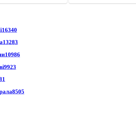
ї
16340
а
13283
ни
10986
ві
9923
81
ерала
8505