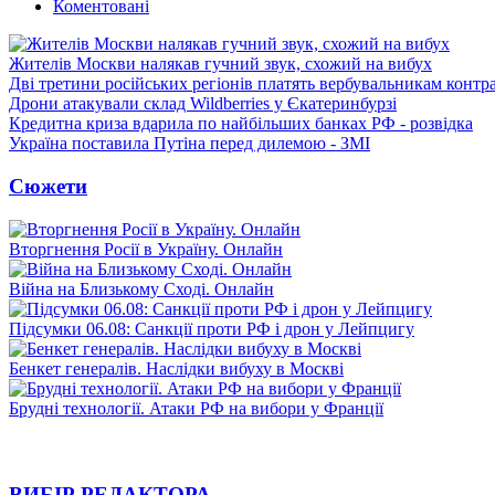
Коментовані
Жителів Москви налякав гучний звук, схожий на вибух
Дві третини російських регіонів платять вербувальникам контр
Дрони атакували склад Wildberries у Єкатеринбурзі
Кредитна криза вдарила по найбільших банках РФ - розвідка
Україна поставила Путіна перед дилемою - ЗМІ
Сюжети
Вторгнення Росії в Україну. Онлайн
Війна на Близькому Сході. Онлайн
Підсумки 06.08: Санкції проти РФ і дрон у Лейпцигу
Бенкет генералів. Наслідки вибуху в Москві
Брудні технології. Атаки РФ на вибори у Франції
ВИБІР РЕДАКТОРА