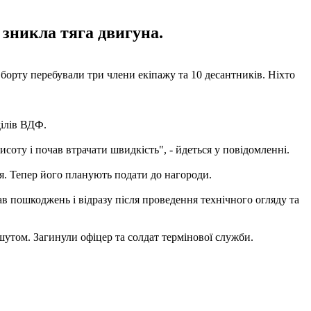
 зникла тяга двигуна.
борту перебували три члени екіпажу та 10 десантників. Ніхто
ділів ВДФ.
исоту і почав втрачати швидкість", - йдеться у повідомленні.
я. Тепер його планують подати до нагороди.
ав пошкоджень і відразу після проведення технічного огляду та
утом. Загинули офіцер та солдат термінової служби.