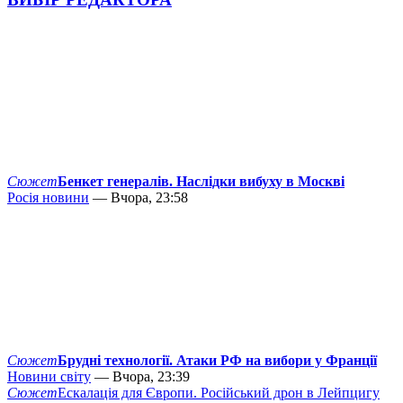
Сюжет
Бенкет генералів. Наслідки вибуху в Москві
Росія новини
— Вчора, 23:58
Сюжет
Брудні технології. Атаки РФ на вибори у Франції
Новини світу
— Вчора, 23:39
Сюжет
Ескалація для Європи. Російський дрон в Лейпцигу