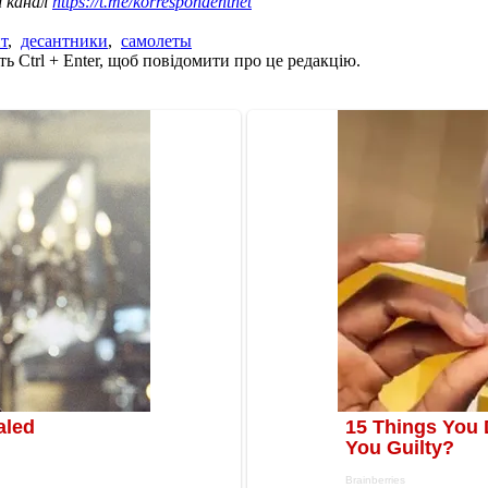
ш канал
https://t.me/korrespondentnet
т
,
десантники
,
самолеты
ь Ctrl + Enter, щоб повідомити про це редакцію.