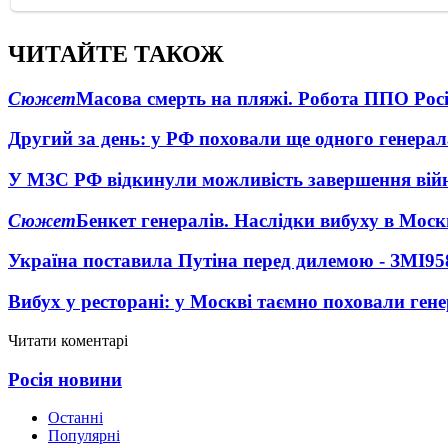
ЧИТАЙТЕ ТАКОЖ
Сюжет
Масова смерть на пляжі. Робота ППО Росі
Другий за день: у РФ поховали ще одного генерал
У МЗС РФ відкинули можливість завершення вій
Сюжет
Бенкет генералів. Наслідки вибуху в Моск
Україна поставила Путіна перед дилемою - ЗМІ
95
Вибух у ресторані: у Москві таємно поховали ген
Читати коментарі
Росія новини
Останні
Популярні