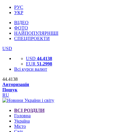
РУС
УКР
ВІДЕО
ФОТО
НАЙПОПУЛЯРНІШІ
СПЕЦПРОЕКТИ
USD
USD
44.4138
EUR
51.2998
Всі курси валют
44.4138
Авторизація
Пошук
RU
ВСІ РОЗДІЛИ
Головна
Україна
Місто
Світ