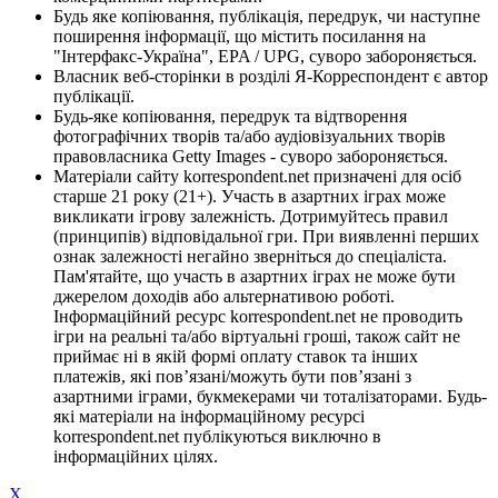
Будь яке копіювання, публікація, передрук, чи наступне
поширення інформації, що містить посилання на
"Інтерфакс-Україна", EPA / UPG, суворо забороняється.
Власник веб-сторінки в розділі Я-Корреспондент є автор
публікації.
Будь-яке копіювання, передрук та відтворення
фотографічних творів та/або аудіовізуальних творів
правовласника Getty Images - суворо забороняється.
Матеріали сайту korrespondent.net призначені для осіб
старше 21 року (21+). Участь в азартних іграх може
викликати ігрову залежність. Дотримуйтесь правил
(принципів) відповідальної гри. При виявленні перших
ознак залежності негайно зверніться до спеціаліста.
Пам'ятайте, що участь в азартних іграх не може бути
джерелом доходів або альтернативою роботі.
Інформаційний ресурс korrespondent.net не проводить
ігри на реальні та/або віртуальні гроші, також сайт не
приймає ні в якій формі оплату ставок та інших
платежів, які пов’язані/можуть бути пов’язані з
азартними іграми, букмекерами чи тоталізаторами. Будь-
які матеріали на інформаційному ресурсі
korrespondent.net публікуються виключно в
інформаційних цілях.
X