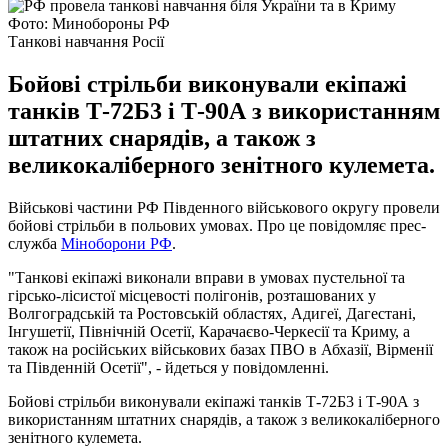
Фото: Минобороны РФ
Танкові навчання Росії
Бойові стрільби виконували екіпажі
танків Т-72Б3 і Т-90А з використанням
штатних снарядів, а також з
великокаліберного зенітного кулемета.
Військові частини РФ Південного військового округу провели
бойові стрільби в польових умовах. Про це повідомляє прес-
служба
Міноборони РФ
.
"Танкові екіпажі виконали вправи в умовах пустельної та
гірсько-лісистої місцевості полігонів, розташованих у
Волгоградській та Ростовській областях, Адигеї, Дагестані,
Інгушетії, Північній Осетії, Карачаєво-Черкесії та Криму, а
також на російських військових базах ПВО в Абхазії, Вірменії
та Південній Осетії", - йдеться у повідомленні.
Бойові стрільби виконували екіпажі танків Т-72Б3 і Т-90А з
використанням штатних снарядів, а також з великокаліберного
зенітного кулемета.