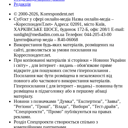
Редакція
© 2000-2026, Korrespondent.net
Суб'єкт у сфері онлайн-медіа Назва онлайн-медіа –
«КореспонденТ.net» Адреса: 02091, місто Київ,
ХАРКІВСЬКЕ ШОСЕ, будинок 172-Б, офіс 208/1 E-mail:
sunlight@mediadim.com.ua
Телефон: 044-205-43-00
Ідентифікатор медіа – R40-06068
Використання будь-яких матеріалів, розміщених на
сайті, дозволяється за умови посилання на
Корреспондент.net.
При копіюванні матеріалів зі сторінки « Новини України
і світу» , для інтернет - видань - обов'язкове пряме
відкрите для пошукових систем гіперпосилання .
Посилання має бути розміщена в незалежності від
повного або часткового використання матеріалів.
Гіперпосилання ( для інтернет - видань) - повинна бути
розміщена в підзаголовку або в першому абзаці
матеріалу.
Новини з позначками "Думка", "Експертиза", "Заява",
"Регіони", "Гроші", "Влада", "Вибори", "Тест-драйв",
"Спецпроекти", "Промо" публікуються на правах
реклами.
Розділ Спецпроекти створюється спільно з
комерційними партнерами.