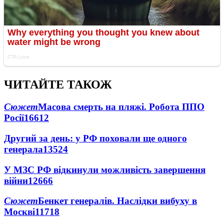
ЧИТАЙТЕ ТАКОЖ
Сюжет
Масова смерть на пляжі. Робота ППО
Росії
16612
Другий за день: у РФ поховали ще одного
генерала
13524
У МЗС РФ відкинули можливість завершення
війни
12666
Сюжет
Бенкет генералів. Наслідки вибуху в
Москві
11718