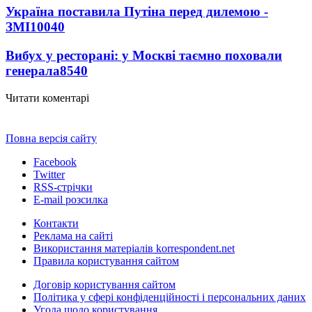
Україна поставила Путіна перед дилемою -
ЗМІ
10040
Вибух у ресторані: у Москві таємно поховали
генерала
8540
Читати коментарі
Повна версія сайту
Facebook
Twitter
RSS-стрічки
E-mail розсилка
Контакти
Реклама на сайті
Використання матеріалів korrespondent.net
Правила користування сайтом
Договір користування сайтом
Політика у сфері конфіденційності і персональних даних
Угода щодо користування