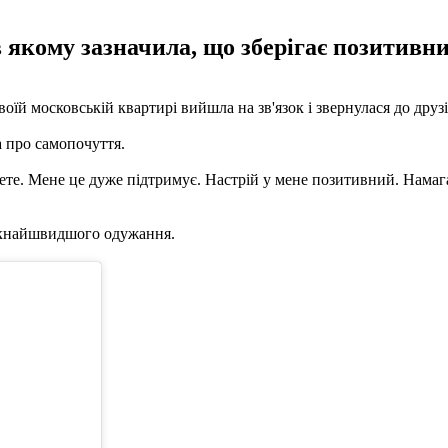
 якому зазначила, що зберігає позитивний
їй московській квартирі вийшла на зв'язок і звернулася до друзів
а про самопочуття.
ишете. Мене це дуже підтримує. Настрій у мене позитивний. Нама
 якнайшвидшого одужання.