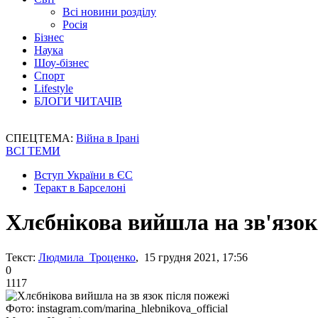
Всі новини розділу
Росія
Бізнес
Наука
Шоу-бізнес
Спорт
Lifestyle
БЛОГИ ЧИТАЧІВ
СПЕЦТЕМА:
Війна в Ірані
ВСІ ТЕМИ
Вступ України в ЄС
Теракт в Барселоні
Хлєбнікова вийшла на зв'язок
Текст:
Людмила Троценко
, 15 грудня 2021, 17:56
0
1117
Фото: instagram.com/marina_hlebnikova_official