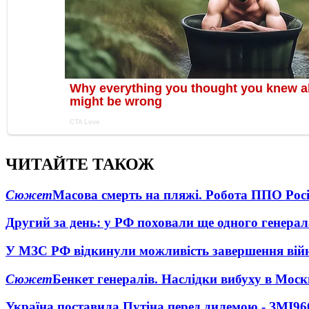
ЧИТАЙТЕ ТАКОЖ
Сюжет
Масова смерть на пляжі. Робота ППО Росі
Другий за день: у РФ поховали ще одного генерал
У МЗС РФ відкинули можливість завершення вій
Сюжет
Бенкет генералів. Наслідки вибуху в Моск
Україна поставила Путіна перед дилемою - ЗМІ
96