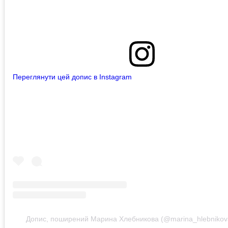
Переглянути цей допис в Instagram
Допис, поширений Марина Хлебникова (@marina_hlebnikova_