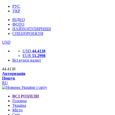
РУС
УКР
ВІДЕО
ФОТО
НАЙПОПУЛЯРНІШІ
СПЕЦПРОЕКТИ
USD
USD
44.4138
EUR
51.2998
Всі курси валют
44.4138
Авторизація
Пошук
RU
ВСІ РОЗДІЛИ
Головна
Україна
Місто
Світ