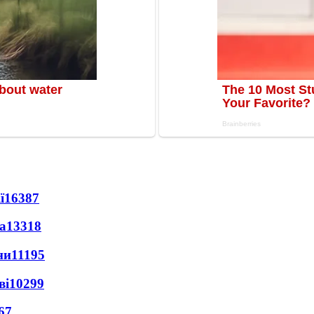
ї
16387
а
13318
ни
11195
ві
10299
67