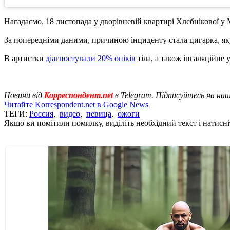
Нагадаємо, 18 листопада у дворівневій квартирі Хлєбнікової у М
За попередніми даними, причиною інциденту стала цигарка, яку
В артистки
діагностували 20% опіків
тіла, а також інгаляційне 
Новини від
Корреспондент.net
в Telegram. Підписуйтесь на на
Читайте Korrespondent.net в Google News
ТЕГИ:
Россия
,
видео
,
певица
,
ожоги
Якщо ви помітили помилку, виділіть необхідний текст і натисніт