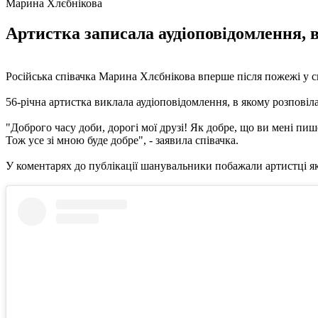
Марина Хлєбнікова
Артистка записала аудіоповідомлення, в
Російська співачка Марина Хлєбнікова вперше після пожежі у сво
56-річна артистка виклала аудіоповідомлення, в якому розповіл
"Доброго часу доби, дорогі мої друзі! Як добре, що ви мені п
Тож усе зі мною буде добре", - заявила співачка.
У коментарях до публікації шанувальники побажали артистці