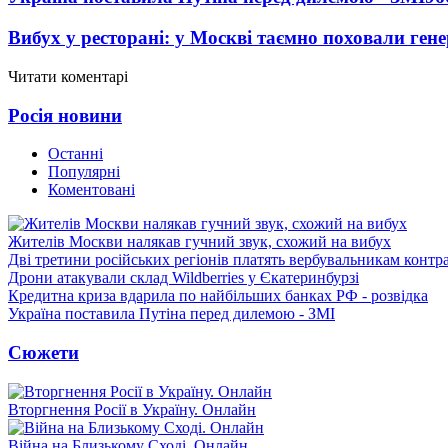
Вибух у ресторані: у Москві таємно поховали ген
Читати коментарі
Росія новини
Останні
Популярні
Коментовані
Жителів Москви налякав гучний звук, схожий на вибух
Дві третини російських регіонів платять вербувальникам контр
Дрони атакували склад Wildberries у Єкатеринбурзі
Кредитна криза вдарила по найбільших банках РФ - розвідка
Україна поставила Путіна перед дилемою - ЗМІ
Сюжети
Вторгнення Росії в Україну. Онлайн
Війна на Близькому Сході. Онлайн