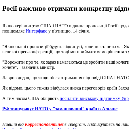
Росії важливо отримати конкретну відп
Якщо керівництво США і НАТО відкине пропозиції Росії щодо га
повідомляє
Интерфакс
у п'ятницю, 14 січня.
"Якщо наші пропозиції будуть відкинуті, коли це станеться... 
великої прес-конференції, що тоді ми прийматимемо рішення з у
"Ворожити про те, як зараз намагаються це зробити наші колег
хочете", - зазначив міністр.
Лавров додав, що якщо після отримання відповіді США і НАТО 
Як відомо, цього тижня відбулася низка переговорів країн Захо
А тим часом США обіцяють
посилити військову підтримку Ук
РФ звинувачує НАТО у "заманюванні" країн в Альянс
Новини від
Корреспондент.net
в Telegram. Підписуйтесь на на