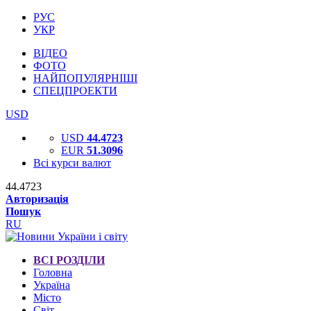
РУС
УКР
ВІДЕО
ФОТО
НАЙПОПУЛЯРНІШІ
СПЕЦПРОЕКТИ
USD
USD
44.4723
EUR
51.3096
Всі курси валют
44.4723
Авторизація
Пошук
RU
ВСІ РОЗДІЛИ
Головна
Україна
Місто
Світ