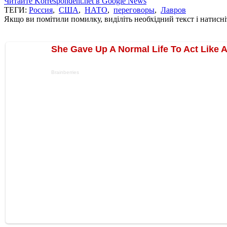
Читайте Korrespondent.net в Google News
ТЕГИ:
Россия
,
США
,
НАТО
,
переговоры
,
Лавров
Якщо ви помітили помилку, виділіть необхідний текст і натисніт