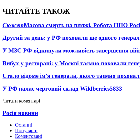
ЧИТАЙТЕ ТАКОЖ
Сюжет
Масова смерть на пляжі. Робота ППО Росі
Другий за день: у РФ поховали ще одного генерал
У МЗС РФ відкинули можливість завершення вій
Вибух у ресторані: у Москві таємно поховали ген
Стало відоме ім'я генерала, якого таємно похова
У РФ палає черговий склад Wildberries
5833
Читати коментарі
Росія новини
Останні
Популярні
Коментовані