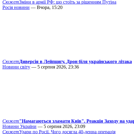
Сюжет
Зміни в армії РФ: що стоїть за рішенням Путіна
Росія новини
— Вчора, 15:20
Сюжет
Диверсія в Лейпцигу. Дрон біля українського літака
Новини світу
— 5 серпня 2026, 23:36
Сюжет
"Намагаються зламати Київ". Реакція Заходу на уда
Новини України
— 5 серпня 2026, 23:09
Сюжет
Удари по Росії. Чого досягла 40-денна операція