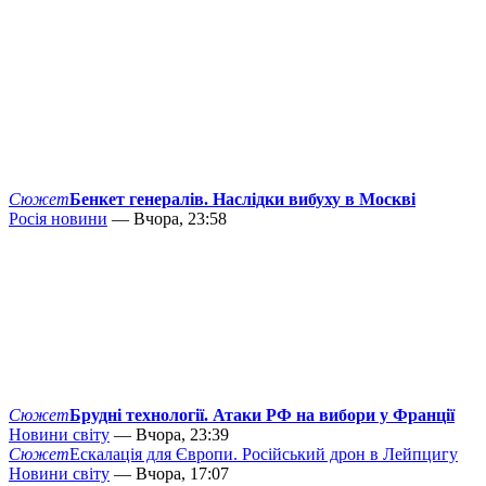
Сюжет
Бенкет генералів. Наслідки вибуху в Москві
Росія новини
— Вчора, 23:58
Сюжет
Брудні технології. Атаки РФ на вибори у Франції
Новини світу
— Вчора, 23:39
Сюжет
Ескалація для Європи. Російський дрон в Лейпцигу
Новини світу
— Вчора, 17:07