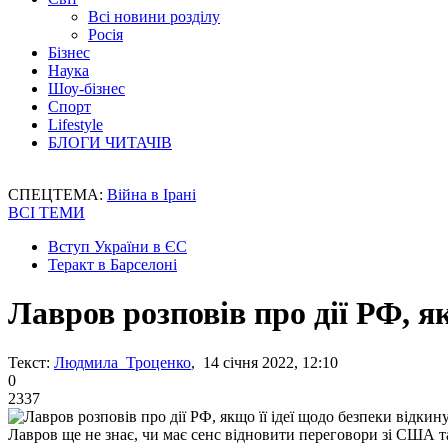
Всі новини розділу
Росія
Бізнес
Наука
Шоу-бізнес
Спорт
Lifestyle
БЛОГИ ЧИТАЧІВ
СПЕЦТЕМА:
Війна в Ірані
ВСІ ТЕМИ
Вступ України в ЄС
Теракт в Барселоні
Лавров розповів про дії РФ, як
Текст:
Людмила Троценко
, 14 січня 2022, 12:10
0
2337
Лавров ще не знає, чи має сенс відновити переговори зі США