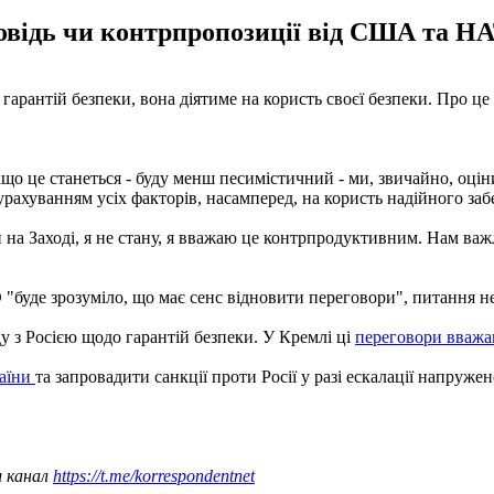
овідь чи контрпропозиції від США та НА
рантій безпеки, вона діятиме на користь своєї безпеки. Про це
Якщо це станеться - буду менш песимістичний - ми, звичайно, оці
рахуванням усіх факторів, насамперед, на користь надійного забе
и на Заході, я не стану, я вважаю це контрпродуктивним. Нам ва
"буде зрозуміло, що має сенс відновити переговори", питання н
ду з Росією щодо гарантій безпеки. У Кремлі ці
переговори вваж
раїни
та запровадити санкції проти Росії у разі ескалації напружен
ш канал
https://t.me/korrespondentnet