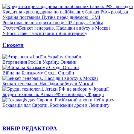
Кредитна криза вдарила по найбільших банках РФ - розвідка
Україна поставила Путіна перед дилемою - ЗМІ
Росія прагне повторити кризу 2022 року - Сибіга
Сюжет
Бенкет генералів. Наслідки вибуху в Москві
У Росії стався масштабний збій інтернету
Сюжети
Вторгнення Росії в Україну. Онлайн
Війна на Близькому Сході. Онлайн
Бенкет генералів. Наслідки вибуху в Москві
Брудні технології. Атаки РФ на вибори у Франції
Ескалація для Європи. Російський дрон в Лейпцигу
ВИБІР РЕДАКТОРА