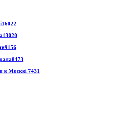
ї
16022
а
13020
ни
9156
ерала
8473
ли в Москві
7431