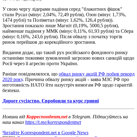
У свою чергу лідерами падіння серед "блакитних фішок"
стали Русал (мінус 2,04%, 72,49 рубля), Озон (мінус 1,73%,
1474 рублі) та Поліметал (мінус 1,62%, 126,4 рубля)).
Зростання показало лише Магніт (0,19%, 5000,5 рубля),
найменше падіння у ММК (мінус 0,11%, 61,93 рубля) та Сбера
(мінус 0,16%, 243,6 рубля). Після обвалу з початку торгів
ринок перейшов до корекційного зростання.
Видання додає, що такий рух російського фондового ринку
останніми тижнями зумовлений загрозою нових санкцій щодо
Росії через її агресію проти України.
Раніше повідомлялося, що
обвал ринку акцій РФ побив рекорд
2020 року
. Причина обвалу ринку акцій - заява МЗС РФ про
неготовність НАТО йти назустріч вимогам РФ щодо гарантій
безпеки.
Дороге сусідство. Євробонди та курс гривні
Новини від
Корреспондент.net
в Telegram. Підписуйтесь на
наш канал
https://t.me/korrespondentnet
Читайте Korrespondent.net в Google News