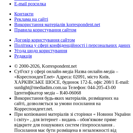
E-mail розсилка
Контакти
Реклама на сайті
Використання матеріалів korrespondent.net
Правила користування сайтом
Договір користування сайтом
Політика у сфері конфіденційності і персональних даних
Угода щодо користування
Редакція
© 2000-2026, Korrespondent.net
Суб'єкт у сфері онлайн-медіа Назва онлайн-медіа –
«КореспонденТ.net» Адреса: 02091, місто Київ,
ХАРКІВСЬКЕ ШОСЕ, будинок 172-Б, офіс 208/1 E-mail:
sunlight@mediadim.com.ua
Телефон: 044-205-43-00
Ідентифікатор медіа – R40-06068
Використання будь-яких матеріалів, розміщених на
сайті, дозволяється за умови посилання на
Корреспондент.net.
При копіюванні матеріалів зі сторінки « Новини України
і світу» , для інтернет - видань - обов'язкове пряме
відкрите для пошукових систем гіперпосилання .
Посилання має бути розміщена в незалежності від