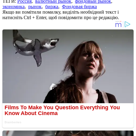
ТЕГИ:
Россия
,
валютный рынок
,
фондовый рынок
,
экономика
,
рынок
,
биржа
,
Фондовая биржа
Якщо ви помітили помилку, виділіть необхідний текст і
натисніть Ctrl + Enter, щоб повідомити про це редакцію.