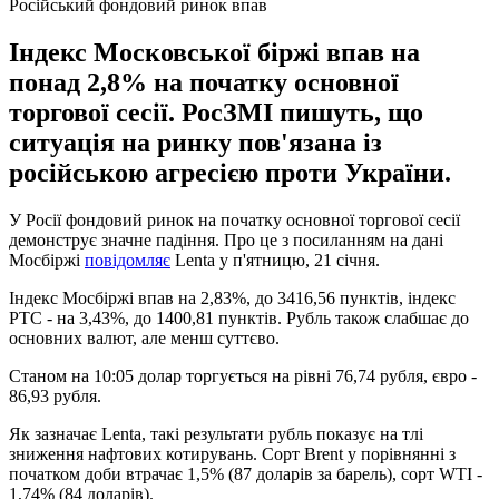
Російський фондовий ринок впав
Індекс Московської біржі впав на
понад 2,8% на початку основної
торгової сесії. РосЗМІ пишуть, що
ситуація на ринку пов'язана із
російською агресією проти України.
У Росії фондовий ринок на початку основної торгової сесії
демонструє значне падіння. Про це з посиланням на дані
Мосбіржі
повідомляє
Lenta у п'ятницю, 21 січня.
Індекс Мосбіржі впав на 2,83%, до 3416,56 пунктів, індекс
РТС - на 3,43%, до 1400,81 пунктів. Рубль також слабшає до
основних валют, але менш суттєво.
Станом на 10:05 долар торгується на рівні 76,74 рубля, євро -
86,93 рубля.
Як зазначає Lenta, такі результати рубль показує на тлі
зниження нафтових котирувань. Сорт Brent у порівнянні з
початком доби втрачає 1,5% (87 доларів за барель), сорт WTI -
1,74% (84 доларів).