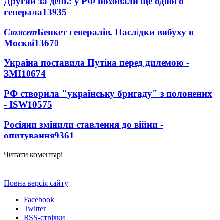
Другий за день: у РФ поховали ще одного
генерала
13935
Сюжет
Бенкет генералів. Наслідки вибуху в
Москві
13670
Україна поставила Путіна перед дилемою -
ЗМІ
10674
РФ створила "українську бригаду" з полонених
- ISW
10575
Росіяни змінили ставлення до війни -
опитування
9361
Читати коментарі
Повна версія сайту
Facebook
Twitter
RSS-стрічки