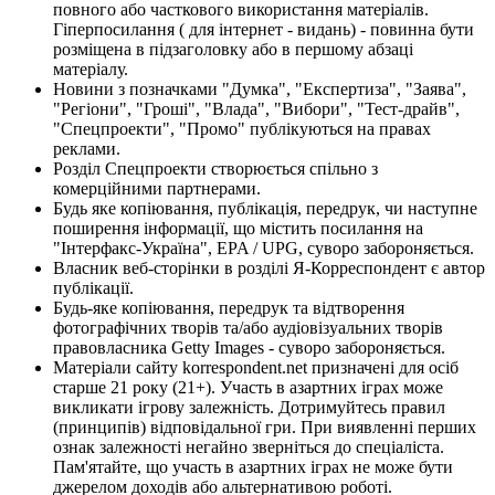
повного або часткового використання матеріалів.
Гіперпосилання ( для інтернет - видань) - повинна бути
розміщена в підзаголовку або в першому абзаці
матеріалу.
Новини з позначками "Думка", "Експертиза", "Заява",
"Регіони", "Гроші", "Влада", "Вибори", "Тест-драйв",
"Спецпроекти", "Промо" публікуються на правах
реклами.
Розділ Спецпроекти створюється спільно з
комерційними партнерами.
Будь яке копіювання, публікація, передрук, чи наступне
поширення інформації, що містить посилання на
"Інтерфакс-Україна", EPA / UPG, суворо забороняється.
Власник веб-сторінки в розділі Я-Корреспондент є автор
публікації.
Будь-яке копіювання, передрук та відтворення
фотографічних творів та/або аудіовізуальних творів
правовласника Getty Images - суворо забороняється.
Матеріали сайту korrespondent.net призначені для осіб
старше 21 року (21+). Участь в азартних іграх може
викликати ігрову залежність. Дотримуйтесь правил
(принципів) відповідальної гри. При виявленні перших
ознак залежності негайно зверніться до спеціаліста.
Пам'ятайте, що участь в азартних іграх не може бути
джерелом доходів або альтернативою роботі.