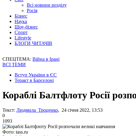
Всі новини розділу
Росія
Бізнес
Наука
Шоу-бізнес
Спорт
Lifestyle
БЛОГИ ЧИТАЧІВ
СПЕЦТЕМА:
Війна в Ірані
ВСІ ТЕМИ
Вступ України в ЄС
Теракт в Барселоні
Кораблі Балтфлоту Росії розп
Текст:
Людмила Троценко
, 24 січня 2022, 13:53
0
1093
Фото: tass.ru