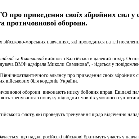
 про приведення своїх збройних сил у с
та протичовнової оборони.
их військово-морських навчаннях, які проводяться на тлі посил
ійкий
та
Кмітливий
вийшов з Балтійська в далекий похід. Основ
дувача ВМФ адмірала Миколи Євменова", - йдеться у повідомлен
и Північноатлантичного альянсу про приведення своїх збройних с
х військових біля кордонів України.
отичовнової оборони, виконають низку бойових вправ. Екіпажі пал
нають тренування з пошуку підводних човнів умовного супротивни
тійського флоту, які проведуть тренування щодо відсічення напа
бачається, що надалі російські військові братимуть участь у навч