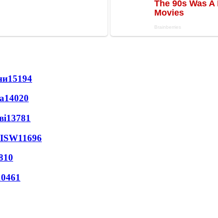
ни
15194
а
14020
ві
13781
 ISW
11696
810
10461