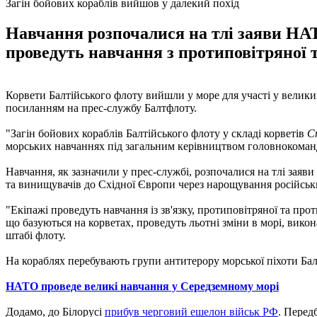
Загін бойових кораблів вийшов у далекий похід
Навчання розпочалися на тлі заяви НАТО
проведуть навчання з протиповітряної 
Корвети Балтійського флоту вийшли у море для участі у велик
посиланням на прес-службу Балтфлоту.
"Загін бойових кораблів Балтійського флоту у складі корветів
Ст
морських навчаннях під загальним керівництвом головнокоман
Навчання, як зазначили у прес-службі, розпочалися на тлі заяв
та винищувачів до Східної Європи через нарощування російськи
"Екіпажі проведуть навчання із зв'язку, протиповітряної та пр
що базуються на корветах, проведуть льотні зміни в морі, вико
штабі флоту.
На кораблях перебувають групи антитерору морської піхоти Бал
НАТО проведе великі навчання у Середземному морі
Додамо, до Білорусі
прибув черговий ешелон військ РФ
. Перед