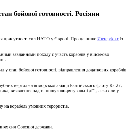
тан бойової готовності. Росіяни
ення присутності сил НАТО у Європі. Про це пише
Интерфакс
із
ними завданнями походу є участь кораблів у військово-
ні.
ил у стан бойової готовності, відправлення додаткових кораблів
убних вертольотів морської авіації Балтійського флоту Ка-27,
ка, виявлення над та пошуково-рятувальні дії", - сказали у
ду на корабель умовних терористів.
аннях сил Союзної держави.