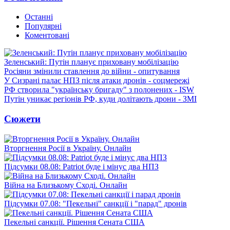
Останні
Популярні
Коментовані
Зеленський: Путін планує приховану мобілізацію
Росіяни змінили ставлення до війни - опитування
У Сизрані палає НПЗ після атаки дронів - соцмережі
РФ створила "українську бригаду" з полонених - ISW
Путін уникає регіонів РФ, куди долітають дрони - ЗМІ
Сюжети
Вторгнення Росії в Україну. Онлайн
Підсумки 08.08: Patriot буде і мінус два НПЗ
Війна на Близькому Сході. Онлайн
Підсумки 07.08: "Пекельні" санкції і "парад" дронів
Пекельні санкції. Рішення Сената США