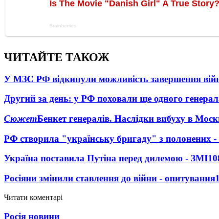
ЧИТАЙТЕ ТАКОЖ
У МЗС РФ відкинули можливість завершення вій
Другий за день: у РФ поховали ще одного генерал
Сюжет
Бенкет генералів. Наслідки вибуху в Моск
РФ створила "українську бригаду" з полонених -
Україна поставила Путіна перед дилемою - ЗМІ
10
Росіяни змінили ставлення до війни - опитування
Читати коментарі
Росія новини