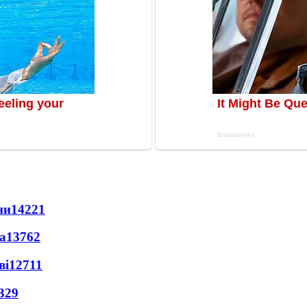
ни
14221
а
13762
ві
12711
329