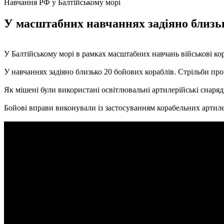
Навчання РФ у Балтійському морі
У масштабних навчаннях задіяно близьк
У Балтійському морі в рамках масштабних навчань військові ко
У навчаннях задіяно близько 20 бойових кораблів. Стрільби п
Як мішені були використані освітлювальні артилерійські снаряд
Бойові вправи виконували із застосуванням корабельних артил