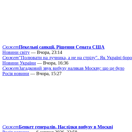
Сюжет
Пекельні санкції. Рішення Сената США
Новини світу
— Вчора, 23:14
Сюжет
"Полювати на лучника, а не на стрілу". Як Україні бор
Новини України
— Вчора, 16:36
Сюжет
Загадковий звук вибуху налякав Москву: що це було
Росія новини
— Вчора, 15:27
Сюжет
Бенкет генералів. Наслідки вибуху в Москві