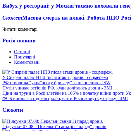
Вибух у ресторані: у Москві таємно поховали ген
Сюжет
Масова смерть на пляжі. Робота ППО Росі
Читати коментарі
Росія новини
Останні
Популярні
Коментовані
У Сизрані палає НПЗ після атаки дронів - соцмережі
РФ створила "українську бригаду" з полонених - ISW
Путін уникає регіонів РФ, куди долітають дрони - ЗМІ
Ціни на труни в Росії злетіли на 105% з початку війни проти У
ФСБ вийшла з-під контролю, еліти Росії живуть у страху - ЗМІ
Сюжети
Підсумки 07.08: "Пекельні" санкції і "парад" дронів