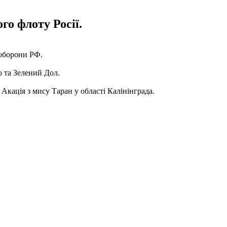
о флоту Росії.
борони РФ.
 та Зелений Дол.
Акація з мису Таран у області Калінінграда.