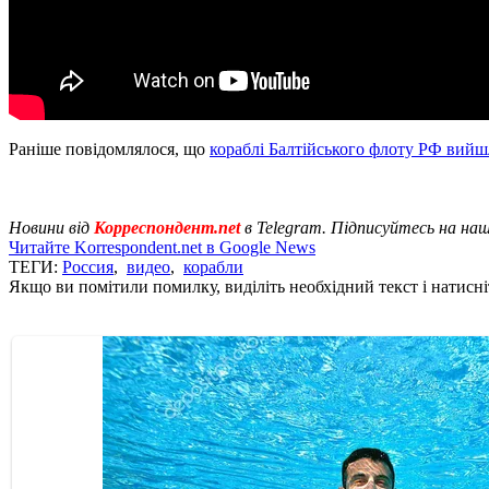
Раніше повідомлялося, що
кораблі Балтійського флоту РФ вийш
Новини від
Корреспондент.net
в Telegram. Підписуйтесь на на
Читайте Korrespondent.net в Google News
ТЕГИ:
Россия
,
видео
,
корабли
Якщо ви помітили помилку, виділіть необхідний текст і натисніт