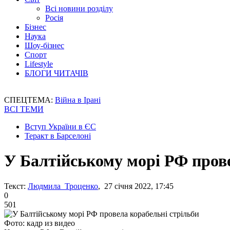
Всі новини розділу
Росія
Бізнес
Наука
Шоу-бізнес
Спорт
Lifestyle
БЛОГИ ЧИТАЧІВ
СПЕЦТЕМА:
Війна в Ірані
ВСІ ТЕМИ
Вступ України в ЄС
Теракт в Барселоні
У Балтійському морі РФ прове
Текст:
Людмила Троценко
, 27 січня 2022, 17:45
0
501
Фото: кадр из видео