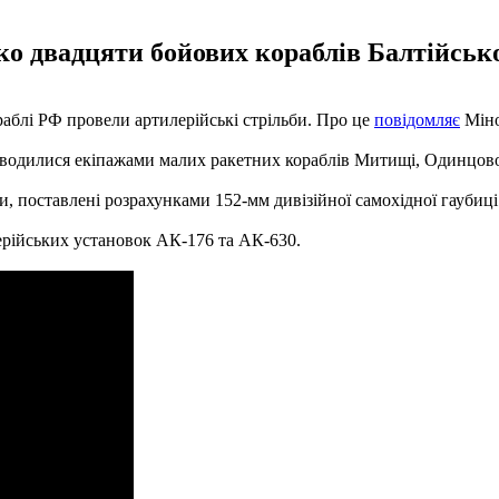
о двадцяти бойових кораблів Балтійськог
раблі РФ провели артилерійські стрільби. Про це
повідомляє
Міно
роводилися екіпажами малих ракетних кораблів Митищі, Одинцово
и, поставлені розрахунками 152-мм дивізійної самохідної гаубиці 
ерійських установок АК-176 та АК-630.