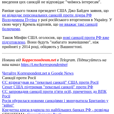
введення цих санкцій не відповідає "чиїмось інтересам".
Раніше цього тижня президент США Джо Байден заявив, що
не відкидає персональних санкцій проти лідера РФ
Володимира Путіна
у разі російського вторгнення в Україну. У
свою чергу Кремль відповів, що
не вважає такі санкції
болючими
.
Також Мінфін США оголосив, що
нові санкції проти РФ вже
підготовлено
. Вони будуть "набагато значнішими", ніж
прийняті у 2014 році, обіцяють у Вашингтоні.
Новини від
Корреспондент.net
в Telegram. Підписуйтесь на
наш канал
https://t.me/korrespondentnet
Читайте Korrespondent.net в Google News
Санкції проти Росії
ЄС відреагував на "пекельні санкції" США проти Росії
Сенат США підтримав "пекельні санкції" проти РФ
ЄС запровадив санкції проти п'яти осіб, причетних до ВПК
Росії
Росія обурилася новими санкціями і звинуватила Британію у
"війні"
Кредитна криза вдарила по найбільших банках РФ - розвідка