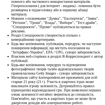
повного або часткового використання матеріалів.
Гіперпосилання ( для інтернет - видань) - повинна бути
розміщена в підзаголовку або в першому абзаці
матеріалу.
Новини з позначками "Думка", "Експертиза", "Заява",
"Регіони", "Гроші", "Влада", "Вибори", "Тест-драйв",
"Спецпроекти", "Промо" публікуються на правах
реклами.
Розділ Спецпроекти створюється спільно з
комерційними партнерами.
Будь яке копіювання, публікація, передрук, чи наступне
поширення інформації, що містить посилання на
"Інтерфакс-Україна", EPA / UPG, суворо забороняється.
Власник веб-сторінки в розділі Я-Корреспондент є автор
публікації.
Будь-яке копіювання, передрук та відтворення
фотографічних творів та/або аудіовізуальних творів
правовласника Getty Images - суворо забороняється.
Матеріали сайту korrespondent.net призначені для осіб
старше 21 року (21+). Участь в азартних іграх може
викликати ігрову залежність. Дотримуйтесь правил
(принципів) відповідальної гри. При виявленні перших
ознак залежності негайно зверніться до спеціаліста.
Пам'ятайте, що участь в азартних іграх не може бути
джерелом доходів або альтернативою роботі.