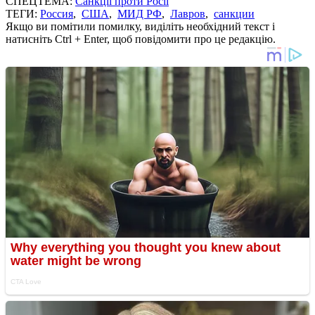
СПЕЦТЕМА:
Санкції проти Росії
ТЕГИ:
Россия
,
США
,
МИД РФ
,
Лавров
,
санкции
Якщо ви помітили помилку, виділіть необхідний текст і
натисніть Ctrl + Enter, щоб повідомити про це редакцію.