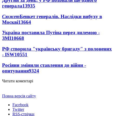
Другий за день: у РФ поховали ще одного
генерала
13935
Сюжет
Бенкет генералів. Наслідки вибуху в
Москві
13664
Україна поставила Путіна перед дилемою -
ЗМІ
10668
РФ створила "українську бригаду" з полонених
- ISW
10551
Росіяни змінили ставлення до війни -
опитування
9324
Читати коментарі
Повна версія сайту
Facebook
Twitter
RSS-стрічки