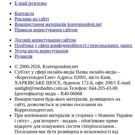
E-mail розсилка
Контакти
Реклама на сайті
Використання матеріалів korrespondent.net
Правила користування сайтом
Договір користування сайтом
Політика у сфері конфіденційності і персональних даних
Угода щодо користування
Редакція
© 2000-2026, Korrespondent.net
Суб'єкт у сфері онлайн-медіа Назва онлайн-медіа –
«КореспонденТ.net» Адреса: 02091, місто Київ,
ХАРКІВСЬКЕ ШОСЕ, будинок 172-Б, офіс 208/1 E-mail:
sunlight@mediadim.com.ua
Телефон: 044-205-43-00
Ідентифікатор медіа – R40-06068
Використання будь-яких матеріалів, розміщених на
сайті, дозволяється за умови посилання на
Корреспондент.net.
При копіюванні матеріалів зі сторінки « Новини України
і світу» , для інтернет - видань - обов'язкове пряме
відкрите для пошукових систем гіперпосилання .
Посилання має бути розміщена в незалежності від