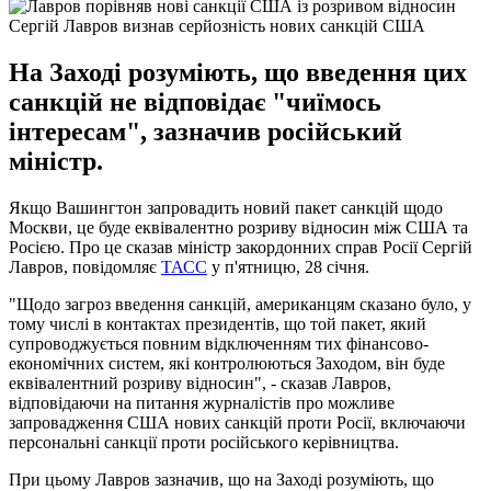
Сергій Лавров визнав серйозність нових санкцій США
На Заході розуміють, що введення цих
санкцій не відповідає "чиїмось
інтересам", зазначив російський
міністр.
Якщо Вашингтон запровадить новий пакет санкцій щодо
Москви, це буде еквівалентно розриву відносин між США та
Росією. Про це сказав міністр закордонних справ Росії Сергій
Лавров, повідомляє
ТАСС
у п'ятницю, 28 січня.
"Щодо загроз введення санкцій, американцям сказано було, у
тому числі в контактах президентів, що той пакет, який
супроводжується повним відключенням тих фінансово-
економічних систем, які контролюються Заходом, він буде
еквівалентний розриву відносин", - сказав Лавров,
відповідаючи на питання журналістів про можливе
запровадження США нових санкцій проти Росії, включаючи
персональні санкції проти російського керівництва.
При цьому Лавров зазначив, що на Заході розуміють, що