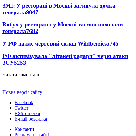
ЗМІ: У ресторані в Москві загинула дочка
генерала
9047
Вибух у ресторані: у Москві таємно поховали
генерала
7682
У РФ палає черговий склад Wildberries
5745
РФ активізувала "літаючі радари" через атаки
ЗСУ
5253
Читати коментарі
Повна версія сайту
Facebook
Twitter
RSS-стрічки
E-mail розсилка
Контакти
Реклама на сайті