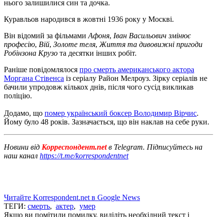
нього залишилися син та дочка.
Куравльов народився в жовтні 1936 року у Москві.
Він відомий за фільмами
Афоня
,
Іван Васильович змінює
професію
,
Вій
,
Золоте теля
,
Життя та дивовижні пригоди
Робінзона Крузо
та десятки інших робіт.
Раніше повідомлялося
про смерть американського актора
Моргана Стівенса
із серіалу Район Мелроуз. Зірку серіалів не
бачили упродовж кількох днів, після чого сусід викликав
поліцію.
Додамо, що
помер український боксер Володимир Вірчис
.
Йому було 48 років. Зазначається, що він наклав на себе руки.
Новини від
Корреспондент.net
в Telegram. Підписуйтесь на
наш канал
https://t.me/korrespondentnet
Читайте Korrespondent.net в Google News
ТЕГИ:
смерть
,
актер
,
умер
Якщо ви помітили помилку, виділіть необхідний текст і