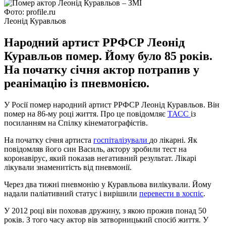
Фото: profile.ru
Леонід Куравльов
Народний артист РРФСР Леонід
Куравльов помер. Йому було 85 років.
На початку січня актор потрапив у
реанімацію із пневмонією.
У Росії помер народний артист РРФСР Леонід Куравльов. Він
помер на 86-му році життя. Про це повідомляє
ТАСС
із
посиланням на Спілку кінематографістів.
На початку січня артиста
госпіталізували
до лікарні. Як
повідомляв його син Василь, актору зробили тест на
коронавірус, який показав негативний результат. Лікарі
лікували знаменитість від пневмонії.
Через два тижні пневмонію у Куравльова вилікували. Йому
надали паліативний статус і вирішили
перевести в хоспіс
.
У 2012 році він поховав дружину, з якою прожив понад 50
років. З того часу актор вів затворницький спосіб життя. У