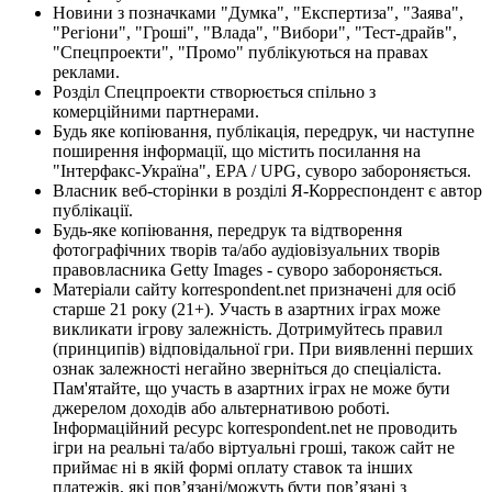
Новини з позначками "Думка", "Експертиза", "Заява",
"Регіони", "Гроші", "Влада", "Вибори", "Тест-драйв",
"Спецпроекти", "Промо" публікуються на правах
реклами.
Розділ Спецпроекти створюється спільно з
комерційними партнерами.
Будь яке копіювання, публікація, передрук, чи наступне
поширення інформації, що містить посилання на
"Інтерфакс-Україна", EPA / UPG, суворо забороняється.
Власник веб-сторінки в розділі Я-Корреспондент є автор
публікації.
Будь-яке копіювання, передрук та відтворення
фотографічних творів та/або аудіовізуальних творів
правовласника Getty Images - суворо забороняється.
Матеріали сайту korrespondent.net призначені для осіб
старше 21 року (21+). Участь в азартних іграх може
викликати ігрову залежність. Дотримуйтесь правил
(принципів) відповідальної гри. При виявленні перших
ознак залежності негайно зверніться до спеціаліста.
Пам'ятайте, що участь в азартних іграх не може бути
джерелом доходів або альтернативою роботі.
Інформаційний ресурс korrespondent.net не проводить
ігри на реальні та/або віртуальні гроші, також сайт не
приймає ні в якій формі оплату ставок та інших
платежів, які пов’язані/можуть бути пов’язані з