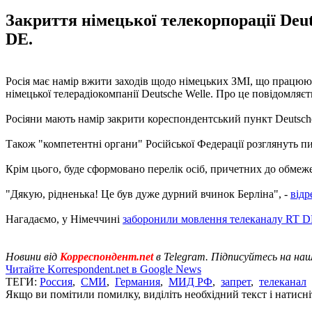
Закриття німецької телекорпорації Deut
DE.
Росія має намір вжити заходів щодо німецьких ЗМІ, що працюю
німецької телерадіокомпанії Deutsche Welle. Про це повідомляє
Росіяни мають намір закрити кореспондентський пункт Deutsche 
Також "компетентні органи" Російської Федерації розглянуть п
Крім цього, буде сформовано перелік осіб, причетних до обмеже
"Дякую, рідненька! Це був дуже дурний вчинок Берліна", -
відр
Нагадаємо, у Німеччині
заборонили мовлення телеканалу RT 
Новини від
Корреспондент.net
в Telegram. Підписуйтесь на на
Читайте Korrespondent.net в Google News
ТЕГИ:
Россия
,
СМИ
,
Германия
,
МИД РФ
,
запрет
,
телеканал
Якщо ви помітили помилку, виділіть необхідний текст і натисніт