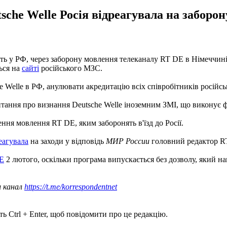
sche Welle Росія відреагувала на заборо
ть у РФ, через заборону мовлення телеканалу RT DE в Німеччині
ться на
сайті
російського МЗС.
Welle в РФ, анулювати акредитацію всіх співробітників російськ
итання про визнання Deutsche Welle іноземним ЗМІ, що виконує ф
ння мовлення RT DE, яким заборонять в'їзд до Росії.
еагувала
на заходи у відповідь
МИР России
головний редактор R
DE
2 лютого, оскільки програма випускається без дозволу, який на
ш канал
https://t.me/korrespondentnet
ь Ctrl + Enter, щоб повідомити про це редакцію.