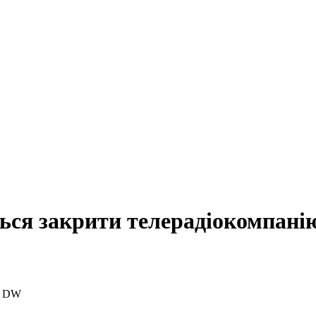
ються закрити телерадіокомпан