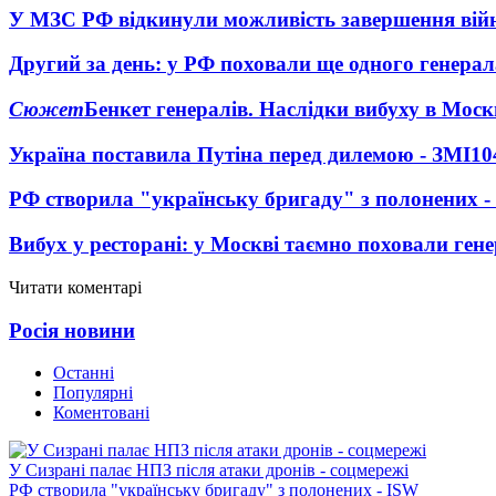
У МЗС РФ відкинули можливість завершення вій
Другий за день: у РФ поховали ще одного генерал
Сюжет
Бенкет генералів. Наслідки вибуху в Моск
Україна поставила Путіна перед дилемою - ЗМІ
10
РФ створила "українську бригаду" з полонених -
Вибух у ресторані: у Москві таємно поховали ген
Читати коментарі
Росія новини
Останні
Популярні
Коментовані
У Сизрані палає НПЗ після атаки дронів - соцмережі
РФ створила "українську бригаду" з полонених - ISW