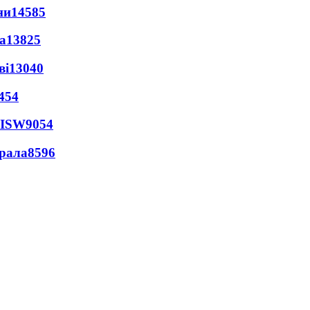
ни
14585
а
13825
ві
13040
454
 ISW
9054
ерала
8596