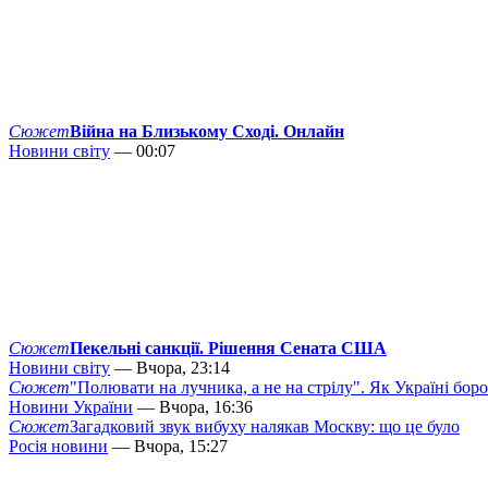
Сюжет
Війна на Близькому Сході. Онлайн
Новини світу
— 00:07
Сюжет
Пекельні санкції. Рішення Сената США
Новини світу
— Вчора, 23:14
Сюжет
"Полювати на лучника, а не на стрілу". Як Україні бор
Новини України
— Вчора, 16:36
Сюжет
Загадковий звук вибуху налякав Москву: що це було
Росія новини
— Вчора, 15:27