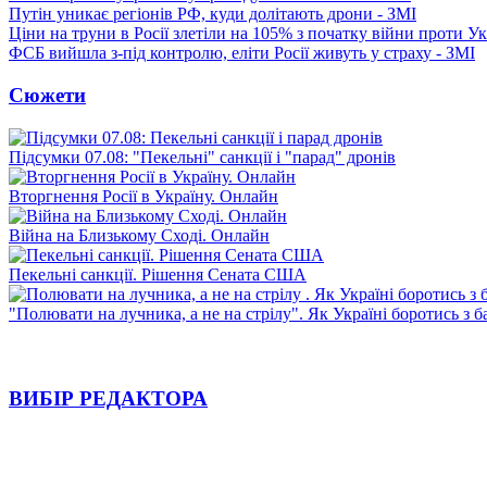
Путін уникає регіонів РФ, куди долітають дрони - ЗМІ
Ціни на труни в Росії злетіли на 105% з початку війни проти У
ФСБ вийшла з-під контролю, еліти Росії живуть у страху - ЗМІ
Сюжети
Підсумки 07.08: "Пекельні" санкції і "парад" дронів
Вторгнення Росії в Україну. Онлайн
Війна на Близькому Сході. Онлайн
Пекельні санкції. Рішення Сената США
"Полювати на лучника, а не на стрілу". Як Україні боротись з 
ВИБІР РЕДАКТОРА