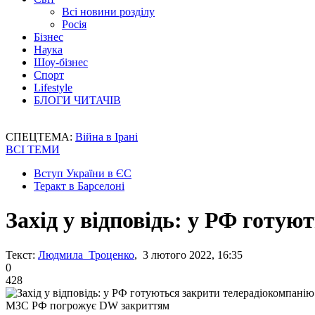
Всі новини розділу
Росія
Бізнес
Наука
Шоу-бізнес
Спорт
Lifestyle
БЛОГИ ЧИТАЧІВ
СПЕЦТЕМА:
Війна в Ірані
ВСІ ТЕМИ
Вступ України в ЄС
Теракт в Барселоні
Захід у відповідь: у РФ готу
Текст:
Людмила Троценко
, 3 лютого 2022, 16:35
0
428
МЗС РФ погрожує DW закриттям