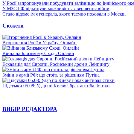
У Росії запропонували побудувати залізницю до Індійського ок
У МЗС РФ відкинули можливість завершення війни
Стало відоме ім'я генерала, якого таємно поховали в Москві
Сюжети
Вторгнення Росії в Україну. Онлайн
Війна на Близькому Сході. Онлайн
Ескалація для Європи. Російський дрон в Лейпцигу
Зміни в армії РФ: що стоїть за рішенням Путіна
Підсумки 05.08: Удар по Києву і брак антибалістики
ВИБІР РЕДАКТОРА