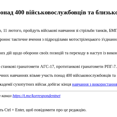
над 400 військовослужбовців та близько
, 11 лютого, пройдуть військові навчання зі стрільби танків, БМ
оннє тактичне вчення з підрозділами мотострілецького з'єднання 
их дій щодо оборони своїх позицій та переходу в наступ із викон
 станкові гранатомети АГС-17, протитанкові гранатомети РПГ-7.
ичних навчаннях візьме участь понад 400 військовослужбовців та 
кадемії сухопутних військ добігає кінця
навчання з використання
ш канал
https://t.me/korrespondentnet
ь Ctrl + Enter, щоб повідомити про це редакцію.