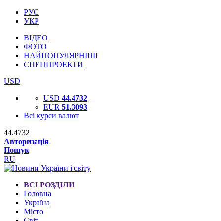
РУС
УКР
ВІДЕО
ФОТО
НАЙПОПУЛЯРНІШІ
СПЕЦПРОЕКТИ
USD
USD
44.4732
EUR
51.3093
Всі курси валют
44.4732
Авторизація
Пошук
RU
ВСІ РОЗДІЛИ
Головна
Україна
Місто
Світ