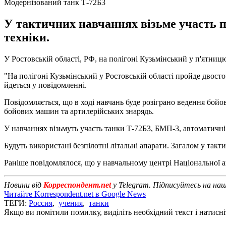
Модернізований танк Т-72Б3
У тактичних навчаннях візьме участь по
техніки.
У Ростовській області, РФ, на полігоні Кузьмінський у п'ятницю
"На полігоні Кузьмінський у Ростовській області пройде двостор
йдеться у повідомленні.
Повідомляється, що в ході навчань буде розіграно ведення бойов
бойових машин та артилерійських знарядь.
У навчаннях візьмуть участь танки Т-72Б3, БМП-3, автоматичні
Будуть використані безпілотні літальні апарати. Загалом у такт
Раніше повідомлялося, що у навчальному центрі Національної а
Новини від
Корреспондент.net
у Telegram. Підписуйтесь на на
Читайте Korrespondent.net в Google News
ТЕГИ:
Россия
,
учения
,
танки
Якщо ви помітили помилку, виділіть необхідний текст і натисніт