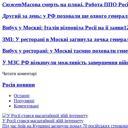
Сюжет
Масова смерть на пляжі. Робота ППО Росі
Другий за день: у РФ поховали ще одного генерал
Вибух у Москві: Італія відповіла Росії на її заяви
1
ЗМІ: У ресторані в Москві загинула дочка генера
Вибух у ресторані: у Москві таємно поховали ген
У МЗС РФ відкинули можливість завершення вій
Читати коментарі
Росія новини
Останні
Популярні
Коментовані
У Росії стався масштабний збій інтернету
Під час боїв на Курщині загинули понад 70 російських строкови