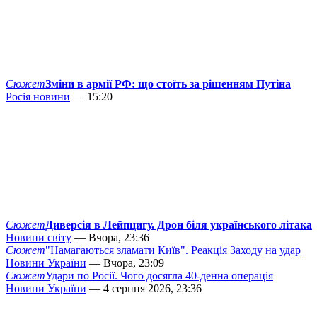
Сюжет
Зміни в армії РФ: що стоїть за рішенням Путіна
Росія новини
— 15:20
Сюжет
Диверсія в Лейпцигу. Дрон біля українського літака
Новини світу
— Вчора, 23:36
Сюжет
"Намагаються зламати Київ". Реакція Заходу на удар
Новини України
— Вчора, 23:09
Сюжет
Удари по Росії. Чого досягла 40-денна операція
Новини України
— 4 серпня 2026, 23:36