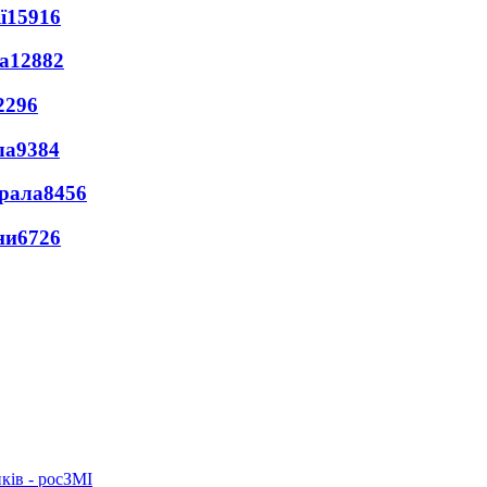
ї
15916
а
12882
2296
ла
9384
ерала
8456
ни
6726
ків - росЗМІ