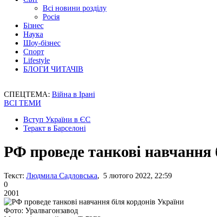
Всі новини розділу
Росія
Бізнес
Наука
Шоу-бізнес
Спорт
Lifestyle
БЛОГИ ЧИТАЧІВ
СПЕЦТЕМА:
Війна в Ірані
ВСІ ТЕМИ
Вступ України в ЄС
Теракт в Барселоні
РФ проведе танкові навчання 
Текст:
Людмила Садловська
, 5 лютого 2022, 22:59
0
2001
Фото: Уралвагонзавод