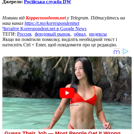
Джерело:
Російська служба DW
Новини від
Корреспондент.net
у Telegram. Підписуйтесь на
наш канал
https://t.me/korrespondentnet
Читайте Korrespondent.net в Google News
ТЕГИ:
Россия
,
фондовый рынок
,
обвал
,
индексы
Якщо ви помітили помилку, виділіть необхідний текст і
натисніть Ctrl + Enter, щоб повідомити про це редакцію.