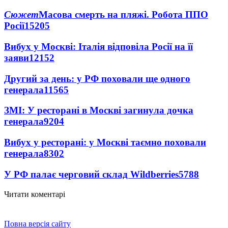
Сюжет
Масова смерть на пляжі. Робота ППО
Росії
15205
Вибух у Москві: Італія відповіла Росії на її
заяви
12152
Другий за день: у РФ поховали ще одного
генерала
11565
ЗМІ: У ресторані в Москві загинула дочка
генерала
9204
Вибух у ресторані: у Москві таємно поховали
генерала
8302
У РФ палає черговий склад Wildberries
5788
Читати коментарі
Повна версія сайту