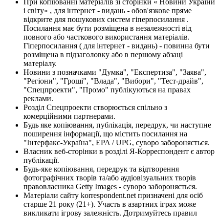
При копіюванні матеріалів зі сторінки « Новини України
і світу» , для інтернет - видань - обов'язкове пряме
відкрите для пошукових систем гіперпосилання .
Посилання має бути розміщена в незалежності від
повного або часткового використання матеріалів.
Гіперпосилання ( для інтернет - видань) - повинна бути
розміщена в підзаголовку або в першому абзаці
матеріалу.
Новини з позначками "Думка", "Експертиза", "Заява",
"Регіони", "Гроші", "Влада", "Вибори", "Тест-драйв",
"Спецпроекти", "Промо" публікуються на правах
реклами.
Розділ Спецпроекти створюється спільно з
комерційними партнерами.
Будь яке копіювання, публікація, передрук, чи наступне
поширення інформації, що містить посилання на
"Інтерфакс-Україна", EPA / UPG, суворо забороняється.
Власник веб-сторінки в розділі Я-Корреспондент є автор
публікації.
Будь-яке копіювання, передрук та відтворення
фотографічних творів та/або аудіовізуальних творів
правовласника Getty Images - суворо забороняється.
Матеріали сайту korrespondent.net призначені для осіб
старше 21 року (21+). Участь в азартних іграх може
викликати ігрову залежність. Дотримуйтесь правил