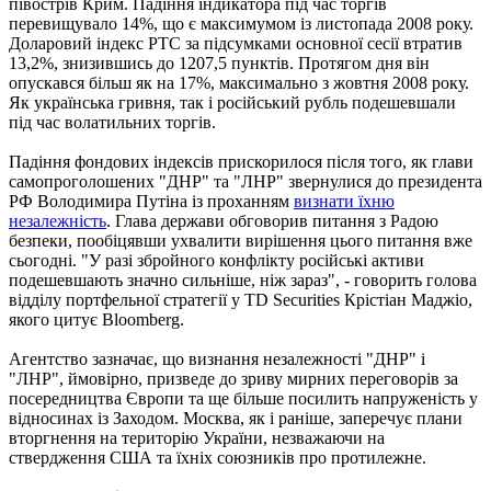
півострів Крим. Падіння індикатора під час торгів
перевищувало 14%, що є максимумом із листопада 2008 року.
Доларовий індекс РТС за підсумками основної сесії втратив
13,2%, знизившись до 1207,5 пунктів. Протягом дня він
опускався більш як на 17%, максимально з жовтня 2008 року.
Як українська гривня, так і російський рубль подешевшали
під час волатильних торгів.
Падіння фондових індексів прискорилося після того, як глави
самопроголошених "ДНР" та "ЛНР" звернулися до президента
РФ Володимира Путіна із проханням
визнати їхню
незалежність
. Глава держави обговорив питання з Радою
безпеки, пообіцявши ухвалити вирішення цього питання вже
сьогодні. "У разі збройного конфлікту російські активи
подешевшають значно сильніше, ніж зараз", - говорить голова
відділу портфельної стратегії у TD Securities Крістіан Маджіо,
якого цитує Bloomberg.
Агентство зазначає, що визнання незалежності "ДНР" і
"ЛНР", ймовірно, призведе до зриву мирних переговорів за
посередництва Європи та ще більше посилить напруженість у
відносинах із Заходом. Москва, як і раніше, заперечує плани
вторгнення на територію України, незважаючи на
ствердження США та їхніх союзників про протилежне.