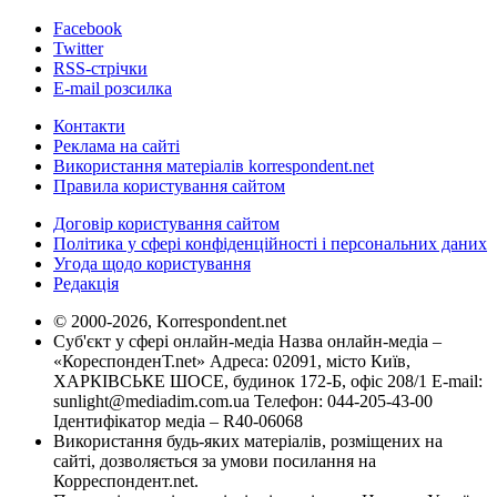
Facebook
Twitter
RSS-стрічки
E-mail розсилка
Контакти
Реклама на сайті
Використання матеріалів korrespondent.net
Правила користування сайтом
Договір користування сайтом
Політика у сфері конфіденційності і персональних даних
Угода щодо користування
Редакція
© 2000-2026, Korrespondent.net
Суб'єкт у сфері онлайн-медіа Назва онлайн-медіа –
«КореспонденТ.net» Адреса: 02091, місто Київ,
ХАРКІВСЬКЕ ШОСЕ, будинок 172-Б, офіс 208/1 E-mail:
sunlight@mediadim.com.ua
Телефон: 044-205-43-00
Ідентифікатор медіа – R40-06068
Використання будь-яких матеріалів, розміщених на
сайті, дозволяється за умови посилання на
Корреспондент.net.