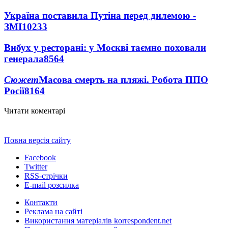
Україна поставила Путіна перед дилемою -
ЗМІ
10233
Вибух у ресторані: у Москві таємно поховали
генерала
8564
Сюжет
Масова смерть на пляжі. Робота ППО
Росії
8164
Читати коментарі
Повна версія сайту
Facebook
Twitter
RSS-стрічки
E-mail розсилка
Контакти
Реклама на сайті
Використання матеріалів korrespondent.net