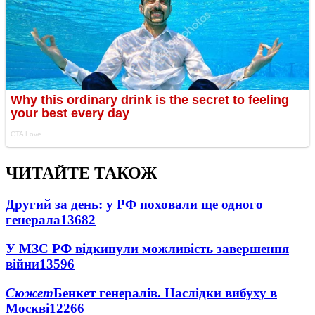
ЧИТАЙТЕ ТАКОЖ
Другий за день: у РФ поховали ще одного
генерала
13682
У МЗС РФ відкинули можливість завершення
війни
13596
Сюжет
Бенкет генералів. Наслідки вибуху в
Москві
12266