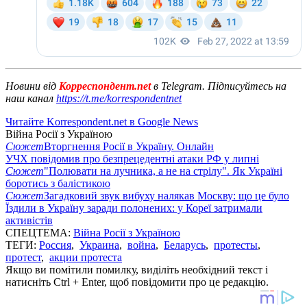
Новини від
Корреспондент.net
в Telegram. Підписуйтесь на
наш канал
https://t.me/korrespondentnet
Читайте Korrespondent.net в Google News
Війна Росії з Україною
Сюжет
Вторгнення Росії в Україну. Онлайн
УЧХ повідомив про безпрецедентні атаки РФ у липні
Сюжет
"Полювати на лучника, а не на стрілу". Як Україні
боротись з балістикою
Сюжет
Загадковий звук вибуху налякав Москву: що це було
Їздили в Україну заради полонених: у Кореї затримали
активістів
СПЕЦТЕМА:
Війна Росії з Україною
ТЕГИ:
Россия
,
Украина
,
война
,
Беларусь
,
протесты
,
протест
,
акции протеста
Якщо ви помітили помилку, виділіть необхідний текст і
натисніть Ctrl + Enter, щоб повідомити про це редакцію.