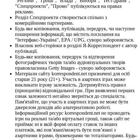
"Регіони", "Гроші", "Влада", "Вибори", "Тест-драйв",
"Спецпроекти", "Промо" публікуються на правах
реклами.
Розділ Спецпроекти створюється спільно з
комерційними партнерами.
Будь яке копіювання, публікація, передрук, чи наступне
поширення інформації, що містить посилання на
"Інтерфакс-Україна", EPA / UPG, суворо забороняється.
Власник веб-сторінки в розділі Я-Корреспондент є автор
публікації.
Будь-яке копіювання, передрук та відтворення
фотографічних творів та/або аудіовізуальних творів
правовласника Getty Images - суворо забороняється.
Матеріали сайту korrespondent.net призначені для осіб
старше 21 року (21+). Участь в азартних іграх може
викликати ігрову залежність. Дотримуйтесь правил
(принципів) відповідальної гри. При виявленні перших
ознак залежності негайно зверніться до спеціаліста.
Пам'ятайте, що участь в азартних іграх не може бути
джерелом доходів або альтернативою роботі.
Інформаційний ресурс korrespondent.net не проводить
ігри на реальні та/або віртуальні гроші, також сайт не
приймає ні в якій формі оплату ставок та інших
платежів, які пов’язані/можуть бути пов’язані з
азартними іграми, букмекерами чи тоталізаторами. Будь-