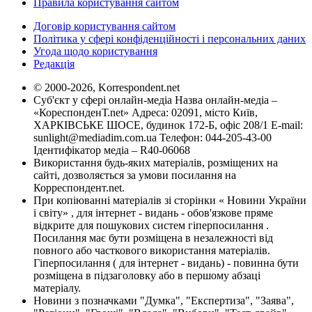
Правила користування сайтом
Договір користування сайтом
Політика у сфері конфіденційності і персональних даних
Угода щодо користування
Редакція
© 2000-2026, Korrespondent.net
Суб'єкт у сфері онлайн-медіа Назва онлайн-медіа –
«КореспонденТ.net» Адреса: 02091, місто Київ,
ХАРКІВСЬКЕ ШОСЕ, будинок 172-Б, офіс 208/1 E-mail:
sunlight@mediadim.com.ua
Телефон: 044-205-43-00
Ідентифікатор медіа – R40-06068
Використання будь-яких матеріалів, розміщених на
сайті, дозволяється за умови посилання на
Корреспондент.net.
При копіюванні матеріалів зі сторінки « Новини України
і світу» , для інтернет - видань - обов'язкове пряме
відкрите для пошукових систем гіперпосилання .
Посилання має бути розміщена в незалежності від
повного або часткового використання матеріалів.
Гіперпосилання ( для інтернет - видань) - повинна бути
розміщена в підзаголовку або в першому абзаці
матеріалу.
Новини з позначками "Думка", "Експертиза", "Заява",