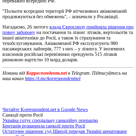
переважно всередині РФ.
"Польоти всередині території РФ вітчизняних авіакомпаній
продовжуються без обмежень", - зазначили у Росавіації.
Нагадаємо, 26 лютого
влада Євросоюзу прийняла рішення про
повну заборону
на постачання та лізинг літаків, вертольотів та
іншої авіатехніки до Росії, а також їх страхування та
техобслуговування. Авіакомпанії РФ експлуатують 980
пасажирських лайнерів, 777 з них – у лізингу. У іноземних
власників російські перевізники орендують 515 літаків
ринковою вартістю 10 млрд доларів.
Новини від
Корреспондент.net
в Telegram. Підписуйтесь на
наш канал
https://t.me/korrespondentnet
Читайте Korrespondent.net в Google News
Санкції проти Росії
Україна готує спеціальну санкційну операцію
Британія розширила санкції проти Росії
Остаточне рішення: суд Швеції передав Україні арештоване