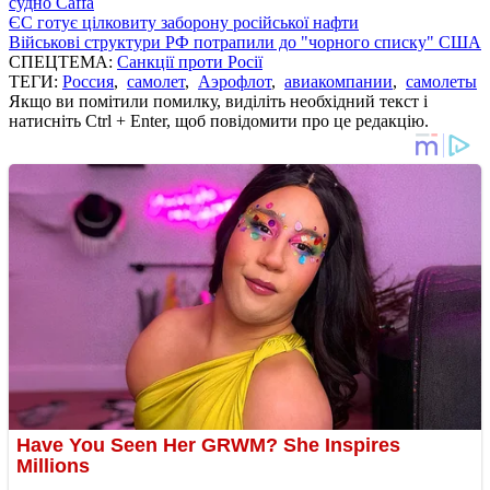
судно Caffa
ЄС готує цілковиту заборону російської нафти
Військові структури РФ потрапили до "чорного списку" США
СПЕЦТЕМА:
Санкції проти Росії
ТЕГИ:
Россия
,
самолет
,
Аэрофлот
,
авиакомпании
,
самолеты
Якщо ви помітили помилку, виділіть необхідний текст і
натисніть Ctrl + Enter, щоб повідомити про це редакцію.