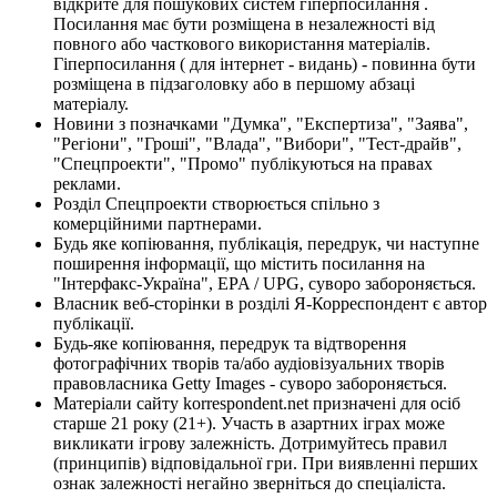
відкрите для пошукових систем гіперпосилання .
Посилання має бути розміщена в незалежності від
повного або часткового використання матеріалів.
Гіперпосилання ( для інтернет - видань) - повинна бути
розміщена в підзаголовку або в першому абзаці
матеріалу.
Новини з позначками "Думка", "Експертиза", "Заява",
"Регіони", "Гроші", "Влада", "Вибори", "Тест-драйв",
"Спецпроекти", "Промо" публікуються на правах
реклами.
Розділ Спецпроекти створюється спільно з
комерційними партнерами.
Будь яке копіювання, публікація, передрук, чи наступне
поширення інформації, що містить посилання на
"Інтерфакс-Україна", EPA / UPG, суворо забороняється.
Власник веб-сторінки в розділі Я-Корреспондент є автор
публікації.
Будь-яке копіювання, передрук та відтворення
фотографічних творів та/або аудіовізуальних творів
правовласника Getty Images - суворо забороняється.
Матеріали сайту korrespondent.net призначені для осіб
старше 21 року (21+). Участь в азартних іграх може
викликати ігрову залежність. Дотримуйтесь правил
(принципів) відповідальної гри. При виявленні перших
ознак залежності негайно зверніться до спеціаліста.