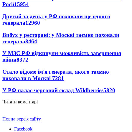
Росії
15954
Другий за день: у РФ поховали ще одного
генерала
12960
Вибух у ресторані: у Москві таємно поховали
генерала
8464
У МЗС РФ відкинули можливість завершення
війни
8372
Стало відоме ім'я генерала, якого таємно
поховали в Москві
7281
У РФ палає черговий склад Wildberries
5820
Читати коментарі
Повна версія сайту
Facebook