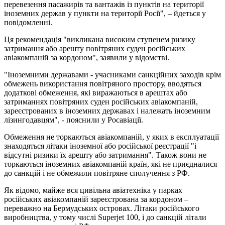
перевезення пасажирів та вантажів із пунктів на території
іноземних держав у пункти на території Росії", – йдеться у
повідомленні.
Ця рекомендація "викликана високим ступенем ризику
затримання або арешту повітряних суден російських
авіакомпаній за кордоном", заявили у відомстві.
"Іноземними державами - учасниками санкційних заходів крім
обмежень використання повітряного простору, вводяться
додаткові обмеження, які виражаються в арештах або
затриманнях повітряних суден російських авіакомпаній,
зареєстрованих в іноземних державах і належать іноземним
лізингодавцям", - пояснили у Росавіації.
Обмеження не торкаються авіакомпаній, у яких в експлуатації
знаходяться літаки іноземної або російської реєстрації "і
відсутні ризики їх арешту або затримання". Також вони не
торкаються іноземних авіакомпаній країн, які не приєдналися
до санкцій і не обмежили повітряне сполучення з РФ.
Як відомо, майже вся цивільна авіатехніка у парках
російських авіакомпаній зареєстрована за кордоном –
переважно на Бермудських островах. Літаки російського
виробництва, у тому числі Superjet 100, і до санкцій літали