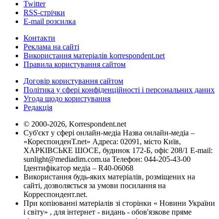
Twitter
RSS-стрічки
E-mail розсилка
Контакти
Реклама на сайті
Використання матеріалів korrespondent.net
Правила користування сайтом
Договір користування сайтом
Політика у сфері конфіденційності і персональних даних
Угода щодо користування
Редакція
© 2000-2026, Korrespondent.net
Суб'єкт у сфері онлайн-медіа Назва онлайн-медіа –
«КореспонденТ.net» Адреса: 02091, місто Київ,
ХАРКІВСЬКЕ ШОСЕ, будинок 172-Б, офіс 208/1 E-mail:
sunlight@mediadim.com.ua
Телефон: 044-205-43-00
Ідентифікатор медіа – R40-06068
Використання будь-яких матеріалів, розміщених на
сайті, дозволяється за умови посилання на
Корреспондент.net.
При копіюванні матеріалів зі сторінки « Новини України
і світу» , для інтернет - видань - обов'язкове пряме