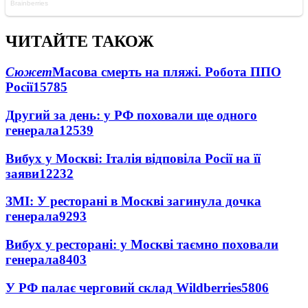
ЧИТАЙТЕ ТАКОЖ
Сюжет
Масова смерть на пляжі. Робота ППО
Росії
15785
Другий за день: у РФ поховали ще одного
генерала
12539
Вибух у Москві: Італія відповіла Росії на її
заяви
12232
ЗМІ: У ресторані в Москві загинула дочка
генерала
9293
Вибух у ресторані: у Москві таємно поховали
генерала
8403
У РФ палає черговий склад Wildberries
5806