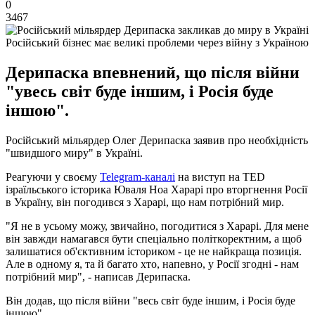
0
3467
Російський бізнес має великі проблеми через війну з Україною
Дерипаска впевнений, що після війни
"увесь світ буде іншим, і Росія буде
іншою".
Російський мільярдер Олег Дерипаска заявив про необхідність
"швидшого миру" в Україні.
Реагуючи у своєму
Telegram-каналі
на виступ на TED
ізраїльського історика Юваля Ноа Харарі про вторгнення Росії
в Україну, він погодився з Харарі, що нам потрібний мир.
"Я не в усьому можу, звичайно, погодитися з Харарі. Для мене
він завжди намагався бути спеціально політкоректним, а щоб
залишатися об'єктивним істориком - це не найкраща позиція.
Але в одному я, та й багато хто, напевно, у Росії згодні - нам
потрібний мир", - написав Дерипаска.
Він додав, що після війни "весь світ буде іншим, і Росія буде
іншою".