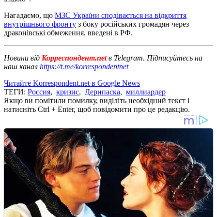
Нагадаємо, що
МЗС України сподівається на відкриття
внутрішнього фронту
з боку російських громадян через
драконівські обмеження, введені в РФ.
Новини від
Корреспондент.net
в Telegram. Підписуйтесь на
наш канал
https://t.me/korrespondentnet
Читайте Korrespondent.net в Google News
ТЕГИ:
Россия
,
кризис
,
Дерипаска
,
миллиардер
Якщо ви помітили помилку, виділіть необхідний текст і
натисніть Ctrl + Enter, щоб повідомити про це редакцію.