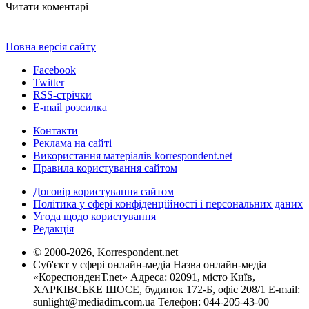
Читати коментарі
Повна версія сайту
Facebook
Twitter
RSS-стрічки
E-mail розсилка
Контакти
Реклама на сайті
Використання матеріалів korrespondent.net
Правила користування сайтом
Договір користування сайтом
Політика у сфері конфіденційності і персональних даних
Угода щодо користування
Редакція
© 2000-2026, Korrespondent.net
Суб'єкт у сфері онлайн-медіа Назва онлайн-медіа –
«КореспонденТ.net» Адреса: 02091, місто Київ,
ХАРКІВСЬКЕ ШОСЕ, будинок 172-Б, офіс 208/1 E-mail:
sunlight@mediadim.com.ua
Телефон: 044-205-43-00