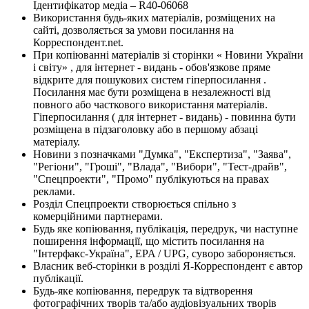
Ідентифікатор медіа – R40-06068
Використання будь-яких матеріалів, розміщених на
сайті, дозволяється за умови посилання на
Корреспондент.net.
При копіюванні матеріалів зі сторінки « Новини України
і світу» , для інтернет - видань - обов'язкове пряме
відкрите для пошукових систем гіперпосилання .
Посилання має бути розміщена в незалежності від
повного або часткового використання матеріалів.
Гіперпосилання ( для інтернет - видань) - повинна бути
розміщена в підзаголовку або в першому абзаці
матеріалу.
Новини з позначками "Думка", "Експертиза", "Заява",
"Регіони", "Гроші", "Влада", "Вибори", "Тест-драйв",
"Спецпроекти", "Промо" публікуються на правах
реклами.
Розділ Спецпроекти створюється спільно з
комерційними партнерами.
Будь яке копіювання, публікація, передрук, чи наступне
поширення інформації, що містить посилання на
"Інтерфакс-Україна", EPA / UPG, суворо забороняється.
Власник веб-сторінки в розділі Я-Корреспондент є автор
публікації.
Будь-яке копіювання, передрук та відтворення
фотографічних творів та/або аудіовізуальних творів