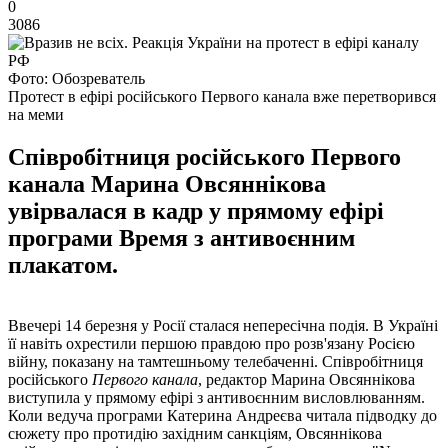
0
3086
Фото: Обозреватель
Протест в ефірі російського Первого канала вже перетворився
на меми
Співробітниця російського Первого
канала Марина Овсяннікова
увірвалася в кадр у прямому ефірі
програми Время з антивоєнним
плакатом.
Ввечері 14 березня у Росії сталася непересічна подія. В Україні
її навіть охрестили першою правдою про розв'язану Росією
війну, показану на тамтешньому телебаченні. Співробітниця
російського
Первого канала
, редактор Марина Овсяннікова
виступила у прямому ефірі з антивоєнним висловлюванням.
Коли ведуча програми Катерина Андреєва читала підводку до
сюжету про протидію західним санкціям, Овсяннікова