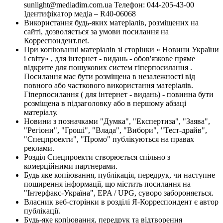
sunlight@mediadim.com.ua
Телефон: 044-205-43-00
Ідентифікатор медіа – R40-06068
Використання будь-яких матеріалів, розміщених на
сайті, дозволяється за умови посилання на
Корреспондент.net.
При копіюванні матеріалів зі сторінки « Новини України
і світу» , для інтернет - видань - обов'язкове пряме
відкрите для пошукових систем гіперпосилання .
Посилання має бути розміщена в незалежності від
повного або часткового використання матеріалів.
Гіперпосилання ( для інтернет - видань) - повинна бути
розміщена в підзаголовку або в першому абзаці
матеріалу.
Новини з позначками "Думка", "Експертиза", "Заява",
"Регіони", "Гроші", "Влада", "Вибори", "Тест-драйв",
"Спецпроекти", "Промо" публікуються на правах
реклами.
Розділ Спецпроекти створюється спільно з
комерційними партнерами.
Будь яке копіювання, публікація, передрук, чи наступне
поширення інформації, що містить посилання на
"Інтерфакс-Україна", EPA / UPG, суворо забороняється.
Власник веб-сторінки в розділі Я-Корреспондент є автор
публікації.
Будь-яке копіювання, передрук та відтворення