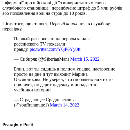
інформації про військові дії "з використанням свого
службового становища" передбачено штраф до 5 млн рублів
або позбавлення волі на строк до 10 років.
Після того, що сталося,
Первый канал
почав службову
перевірку.
Первый раз в жизни на первом канале
российского TV показали
правду.
pic.twitter.com/Y6jP6Yy0ft
— Сибиряк (@SiberianMan)
March 15, 2022
Блин, вот ты сидишь в полном упадке, настроение
просто на дне и тут выходит Марина
Овсянникова. Не уверен, что глобально на что-то
повлияет, но дарит надежду и попадает в
учебники истории
— Страдающее Средневековье
(@souffrantmitte1)
March 14, 2022
Реакція у Росії