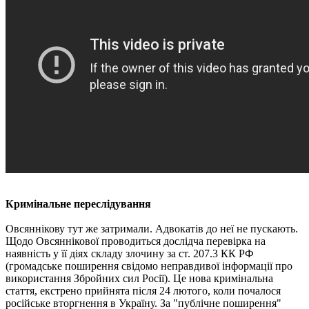
Кримінальне переслідування
Овсяннікову тут же затримали. Адвокатів до неї не пускають.
Щодо Овсяннікової проводиться дослідча перевірка на
наявність у її діях складу злочину за ст. 207.3 КК РФ
(громадське поширення свідомо неправдивої інформації про
використання Збройних сил Росії). Це нова кримінальна
стаття, екстрено прийнята після 24 лютого, коли почалося
російське вторгнення в Україну. За "публічне поширення"