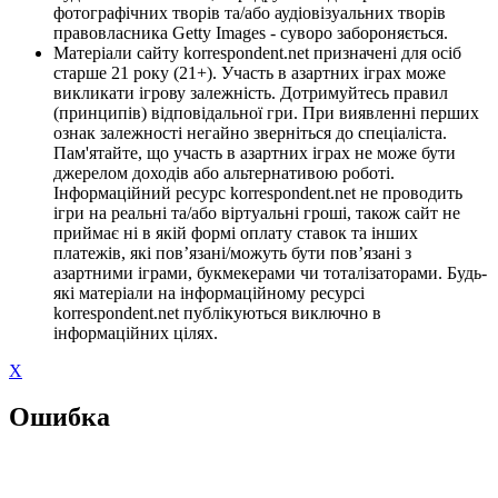
фотографічних творів та/або аудіовізуальних творів
правовласника Getty Images - суворо забороняється.
Матеріали сайту korrespondent.net призначені для осіб
старше 21 року (21+). Участь в азартних іграх може
викликати ігрову залежність. Дотримуйтесь правил
(принципів) відповідальної гри. При виявленні перших
ознак залежності негайно зверніться до спеціаліста.
Пам'ятайте, що участь в азартних іграх не може бути
джерелом доходів або альтернативою роботі.
Інформаційний ресурс korrespondent.net не проводить
ігри на реальні та/або віртуальні гроші, також сайт не
приймає ні в якій формі оплату ставок та інших
платежів, які пов’язані/можуть бути пов’язані з
азартними іграми, букмекерами чи тоталізаторами. Будь-
які матеріали на інформаційному ресурсі
korrespondent.net публікуються виключно в
інформаційних цілях.
X
Ошибка