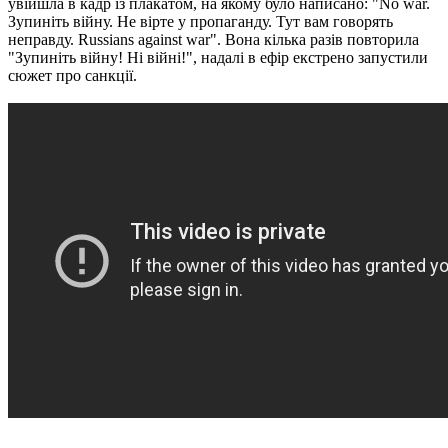
увійшла в кадр із плакатом, на якому було написано: "No war.
Зупиніть війну. Не вірте у пропаганду. Тут вам говорять
неправду. Russians against war". Вона кілька разів повторила
"Зупиніть війну! Ні війні!", надалі в ефір екстрено запустили
сюжет про санкції.