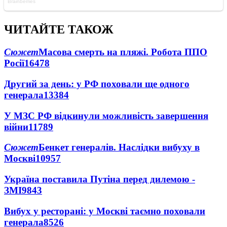
ЧИТАЙТЕ ТАКОЖ
Сюжет
Масова смерть на пляжі. Робота ППО
Росії
16478
Другий за день: у РФ поховали ще одного
генерала
13384
У МЗС РФ відкинули можливість завершення
війни
11789
Сюжет
Бенкет генералів. Наслідки вибуху в
Москві
10957
Україна поставила Путіна перед дилемою -
ЗМІ
9843
Вибух у ресторані: у Москві таємно поховали
генерала
8526