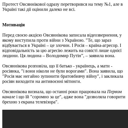
Протест Овсяннікової одразу перетворився на тему №1, але в
Україні такі дії оцінили далеко не всі.
Мотивація
Перед своєю акцією Овсяннікова записала відеозвернення, у
якому виступила проти війни з Україною. "Те, що зараз
відбувається в Україні – це злочин. І Росія – країна-агресор. І
відповідальність за цю агресію лежить на совісті лише однієї
людини. Ця людина – Володимир Путін”, – заявила вона.
Овсяннікова розповіла, що її батько - українець, а мати -
росіянка, "і вони ніколи не були ворогами". Вона заявила, що
"Росія має негайно зупинити братовбивчу війну", і закликала
росіян виходити на антивоєнні мітинги.
Овсяннікова визнала, що останні роки працювала на
Первом
канале
і що їй "соромно за це", адже вона "дозволяла говорити
брехню з екрана телевізора".