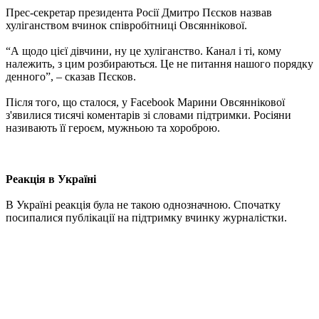
Прес-секретар президента Росії Дмитро Пєсков назвав
хуліганством вчинок співробітниці Овсяннікової.
“А щодо цієї дівчини, ну це хуліганство. Канал і ті, кому
належить, з цим розбираються. Це не питання нашого порядку
денного”, – сказав Пєсков.
Після того, що сталося, у Facebook Марини Овсяннікової
з'явилися тисячі коментарів зі словами підтримки. Росіяни
називають її героєм, мужньою та хороброю.
Реакція в Україні
В Україні реакція була не такою однозначною. Спочатку
посипалися публікації на підтримку вчинку журналістки.