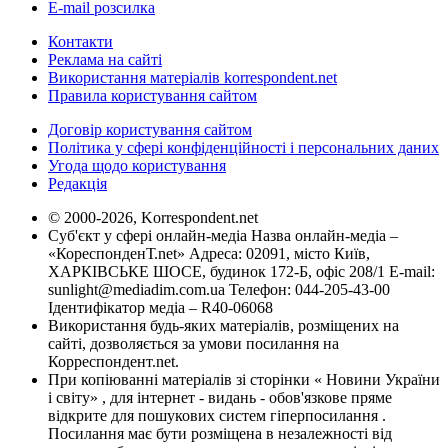
E-mail розсилка
Контакти
Реклама на сайті
Використання матеріалів korrespondent.net
Правила користування сайтом
Договір користування сайтом
Політика у сфері конфіденційності і персональних даних
Угода щодо користування
Редакція
© 2000-2026, Korrespondent.net
Суб'єкт у сфері онлайн-медіа Назва онлайн-медіа –
«КореспонденТ.net» Адреса: 02091, місто Київ,
ХАРКІВСЬКЕ ШОСЕ, будинок 172-Б, офіс 208/1 E-mail:
sunlight@mediadim.com.ua
Телефон: 044-205-43-00
Ідентифікатор медіа – R40-06068
Використання будь-яких матеріалів, розміщених на
сайті, дозволяється за умови посилання на
Корреспондент.net.
При копіюванні матеріалів зі сторінки « Новини України
і світу» , для інтернет - видань - обов'язкове пряме
відкрите для пошукових систем гіперпосилання .
Посилання має бути розміщена в незалежності від