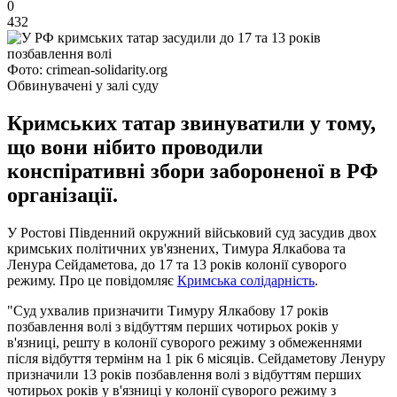
0
432
Фото: crimean-solidarity.org
Обвинувачені у залі суду
Кримських татар звинуватили у тому,
що вони нібито проводили
конспіративні збори забороненої в РФ
організації.
У Ростові Південний окружний військовий суд засудив двох
кримських політичних ув'язнених, Тимура Ялкабова та
Ленура Сейдаметова, до 17 та 13 років колонії суворого
режиму. Про це повідомляє
Кримська солідарність
.
"Суд ухвалив призначити Тимуру Ялкабову 17 років
позбавлення волі з відбуттям перших чотирьох років у
в'язниці, решту в колонії суворого режиму з обмеженнями
після відбуття термінм на 1 рік 6 місяців. Сейдаметову Ленуру
призначили 13 років позбавлення волі з відбуттям перших
чотирьох років у в'язниці у колонії суворого режиму з