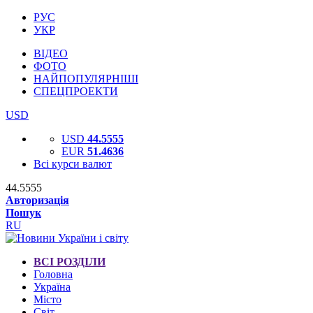
РУС
УКР
ВІДЕО
ФОТО
НАЙПОПУЛЯРНІШІ
СПЕЦПРОЕКТИ
USD
USD
44.5555
EUR
51.4636
Всі курси валют
44.5555
Авторизація
Пошук
RU
ВСІ РОЗДІЛИ
Головна
Україна
Місто
Світ