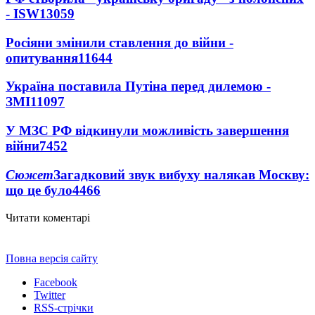
- ISW
13059
Росіяни змінили ставлення до війни -
опитування
11644
Україна поставила Путіна перед дилемою -
ЗМІ
11097
У МЗС РФ відкинули можливість завершення
війни
7452
Сюжет
Загадковий звук вибуху налякав Москву:
що це було
4466
Читати коментарі
Повна версія сайту
Facebook
Twitter
RSS-стрічки