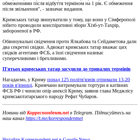
обмеженнями після відбуття терміном на 1 рік. Є обмеження
після звільнення", - зазначає видання.
Кримських татар звинуватили у тому, що вони у Сімферополі
нібито проводили конспіративні збори Хізб-ут-Тахрір,
забороненої в РФ.
Обвинувальні свідчення проти Ялкабова та Сейдаметова дали
два секретні свідки. Адвокат кримських татар вважає цих
свідків агентами ФСБ, а їхні свідчення називає
суперечливими і брехливими.
П'ятьох кримських татар засудили до тривалих термінів
Нагадаємо, у Криму
понад 125 політв'язнів отримали 13-20
років в'язниці
. Кримчани витримували тортури в катівнях
ФСБ РФ і чинили опір анексії Криму, заявив глава Меджлісу
кримськотатарського народу Рефат Чубаров.
Новини від
Корреспондент.net
в Telegram. Підписуйтесь на
наш канал
https://t.me/korrespondentnet
Читайте Korrespondent.net в Google News