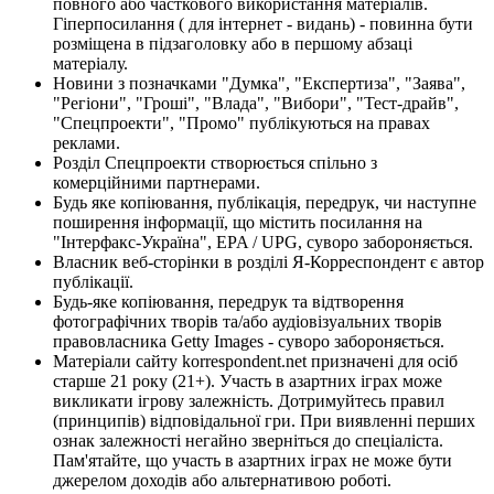
повного або часткового використання матеріалів.
Гіперпосилання ( для інтернет - видань) - повинна бути
розміщена в підзаголовку або в першому абзаці
матеріалу.
Новини з позначками "Думка", "Експертиза", "Заява",
"Регіони", "Гроші", "Влада", "Вибори", "Тест-драйв",
"Спецпроекти", "Промо" публікуються на правах
реклами.
Розділ Спецпроекти створюється спільно з
комерційними партнерами.
Будь яке копіювання, публікація, передрук, чи наступне
поширення інформації, що містить посилання на
"Інтерфакс-Україна", EPA / UPG, суворо забороняється.
Власник веб-сторінки в розділі Я-Корреспондент є автор
публікації.
Будь-яке копіювання, передрук та відтворення
фотографічних творів та/або аудіовізуальних творів
правовласника Getty Images - суворо забороняється.
Матеріали сайту korrespondent.net призначені для осіб
старше 21 року (21+). Участь в азартних іграх може
викликати ігрову залежність. Дотримуйтесь правил
(принципів) відповідальної гри. При виявленні перших
ознак залежності негайно зверніться до спеціаліста.
Пам'ятайте, що участь в азартних іграх не може бути
джерелом доходів або альтернативою роботі.