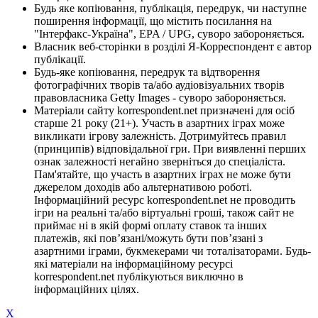
Будь яке копіювання, публікація, передрук, чи наступне
поширення інформації, що містить посилання на
"Інтерфакс-Україна", EPA / UPG, суворо забороняється.
Власник веб-сторінки в розділі Я-Корреспондент є автор
публікації.
Будь-яке копіювання, передрук та відтворення
фотографічних творів та/або аудіовізуальних творів
правовласника Getty Images - суворо забороняється.
Матеріали сайту korrespondent.net призначені для осіб
старше 21 року (21+). Участь в азартних іграх може
викликати ігрову залежність. Дотримуйтесь правил
(принципів) відповідальної гри. При виявленні перших
ознак залежності негайно зверніться до спеціаліста.
Пам'ятайте, що участь в азартних іграх не може бути
джерелом доходів або альтернативою роботі.
Інформаційний ресурс korrespondent.net не проводить
ігри на реальні та/або віртуальні гроші, також сайт не
приймає ні в якій формі оплату ставок та інших
платежів, які пов’язані/можуть бути пов’язані з
азартними іграми, букмекерами чи тоталізаторами. Будь-
які матеріали на інформаційному ресурсі
korrespondent.net публікуються виключно в
інформаційних цілях.
X