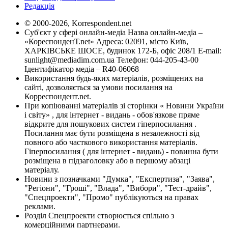
Редакція
© 2000-2026, Korrespondent.net
Суб'єкт у сфері онлайн-медіа Назва онлайн-медіа –
«КореспонденТ.net» Адреса: 02091, місто Київ,
ХАРКІВСЬКЕ ШОСЕ, будинок 172-Б, офіс 208/1 E-mail:
sunlight@mediadim.com.ua
Телефон: 044-205-43-00
Ідентифікатор медіа – R40-06068
Використання будь-яких матеріалів, розміщених на
сайті, дозволяється за умови посилання на
Корреспондент.net.
При копіюванні матеріалів зі сторінки « Новини України
і світу» , для інтернет - видань - обов'язкове пряме
відкрите для пошукових систем гіперпосилання .
Посилання має бути розміщена в незалежності від
повного або часткового використання матеріалів.
Гіперпосилання ( для інтернет - видань) - повинна бути
розміщена в підзаголовку або в першому абзаці
матеріалу.
Новини з позначками "Думка", "Експертиза", "Заява",
"Регіони", "Гроші", "Влада", "Вибори", "Тест-драйв",
"Спецпроекти", "Промо" публікуються на правах
реклами.
Розділ Спецпроекти створюється спільно з
комерційними партнерами.