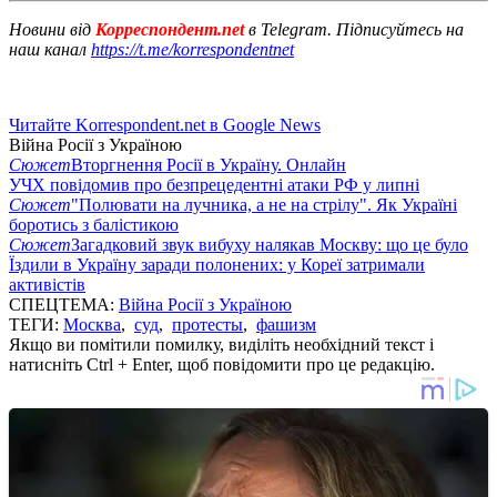
Новини від
Корреспондент.net
в Telegram. Підписуйтесь на
наш канал
https://t.me/korrespondentnet
Читайте Korrespondent.net в Google News
Війна Росії з Україною
Сюжет
Вторгнення Росії в Україну. Онлайн
УЧХ повідомив про безпрецедентні атаки РФ у липні
Сюжет
"Полювати на лучника, а не на стрілу". Як Україні
боротись з балістикою
Сюжет
Загадковий звук вибуху налякав Москву: що це було
Їздили в Україну заради полонених: у Кореї затримали
активістів
СПЕЦТЕМА:
Війна Росії з Україною
ТЕГИ:
Москва
,
суд
,
протесты
,
фашизм
Якщо ви помітили помилку, виділіть необхідний текст і
натисніть Ctrl + Enter, щоб повідомити про це редакцію.