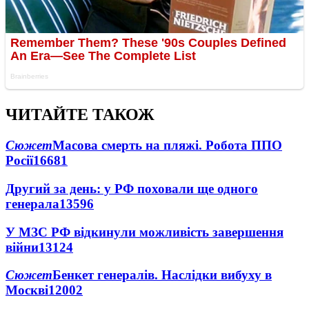
ЧИТАЙТЕ ТАКОЖ
Сюжет
Масова смерть на пляжі. Робота ППО
Росії
16681
Другий за день: у РФ поховали ще одного
генерала
13596
У МЗС РФ відкинули можливість завершення
війни
13124
Сюжет
Бенкет генералів. Наслідки вибуху в
Москві
12002