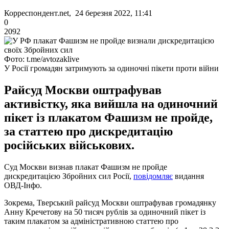
Корреспондент.net, 24 березня 2022, 11:41
0
2092
Фото: t.me/avtozaklive
У Росії громадян затримують за одиночні пікети проти війни
Райсуд Москви оштрафував
активістку, яка вийшла на одиночний
пікет із плакатом Фашизм не пройде,
за статтею про дискредитацію
російських військових.
Суд Москви визнав плакат Фашизм не пройде
дискредитацією Збройних сил Росії,
повідомляє
видання
ОВД-Інфо.
Зокрема, Тверський райсуд Москви оштрафував громадянку
Анну Кречетову на 50 тисяч рублів за одиночний пікет із
таким плакатом за адміністративною статтею про