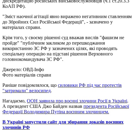
дискредитацію російських військовослужбовців (ч.1 ст.20.3.3
КоАП РФ).
"Зміст наочної агітації явно виражено негативним ставленням
до Збройних Сил Російської Федерації", - зазначено у
матеріалах справи.
Крім того, у своєму рішенні суд вважав вислів "фашизм не
пройде" "публічним закликом до перешкоджання
використанню ЗС РФ у зазначених цілях, які проводять
спеціальну операцію на підставі рішення Верховного
головнокомандувача ЗС РФ".
Джерело: ОВД-Інфо
Фото матеріалів справи
Раніше повідомлялося, що
силовики РФ під час протестів
"затримали" велосипед
.
Нагадаємо,
ООН заявила про воєнні злочини Росії в Україні
.
А президент США Джо Байден назвав
президента Російської
Федерації Володимира Путіна воєнним злочинцем.
В Україні запустили сайт для збирання доказів воєнних
злочинів РФ