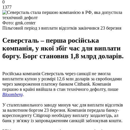
0
1377
Фото: gmk.center
Пільговий період з виплати відсотків закінчився 23 березня
Северсталь – перша російська
компанія, у якої збіг час для виплати
боргу. Борг становив 1,8 млрд доларів.
Російська компанія Северсталь через санкції не змогла
виплатити купон у розмірі 12,6 млн доларів за євробондами
через замороження платежу банком Citibank. Компанія
першою в країні ввійшла в стан технічного дефолту, пише
Bloomberg
.
У сталеплавильного заводу минув час для виплати відсотків
за валютним боргом 23 березня. Компанія передала банку-
кореспонденту Citigroup необхідну виплату заздалегідь, ал
банк у зв'язку із запровадженням санкцій заблокував кошти.