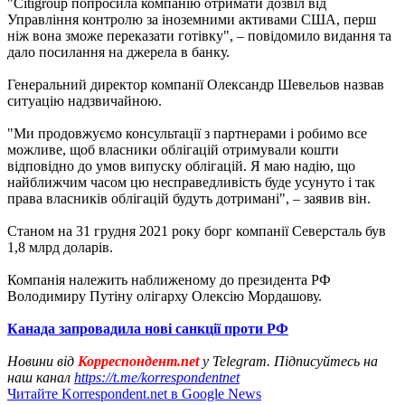
"Citigroup попросила компанію отримати дозвіл від
Управління контролю за іноземними активами США, перш
ніж вона зможе переказати готівку", – повідомило видання та
дало посилання на джерела в банку.
Генеральний директор компанії Олександр Шевельов назвав
ситуацію надзвичайною.
"Ми продовжуємо консультації з партнерами і робимо все
можливе, щоб власники облігацій отримували кошти
відповідно до умов випуску облігацій. Я маю надію, що
найближчим часом цю несправедливість буде усунуто і так
права власників облігацій будуть дотримані", – заявив він.
Станом на 31 грудня 2021 року борг компанії Северсталь був
1,8 млрд доларів.
Компанія належить наближеному до президента РФ
Володимиру Путіну олігарху Олексію Мордашову.
Канада запровадила нові санкції проти РФ
Новини від
Корреспондент.net
у Telegram. Підписуйтесь на
наш канал
https://t.me/korrespondentnet
Читайте Korrespondent.net в Google News