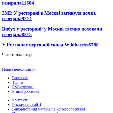
генерала
11684
ЗМІ: У ресторані в Москві загинула дочка
генерала
9214
Вибух у ресторані: у Москві таємно поховали
генерала
8315
У РФ палає черговий склад Wildberries
5788
Читати коментарі
Повна версія сайту
Facebook
Twitter
RSS-стрічки
E-mail розсилка
Контакти
Реклама на сайті
Використання матеріалів korrespondent.net