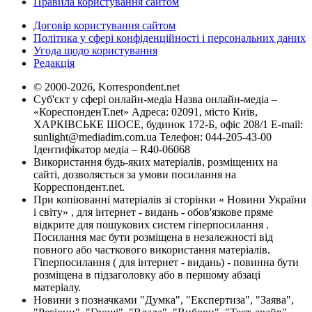
Правила користування сайтом
Договір користування сайтом
Політика у сфері конфіденційності і персональних даних
Угода щодо користування
Редакція
© 2000-2026, Korrespondent.net
Суб'єкт у сфері онлайн-медіа Назва онлайн-медіа –
«КореспонденТ.net» Адреса: 02091, місто Київ,
ХАРКІВСЬКЕ ШОСЕ, будинок 172-Б, офіс 208/1 E-mail:
sunlight@mediadim.com.ua
Телефон: 044-205-43-00
Ідентифікатор медіа – R40-06068
Використання будь-яких матеріалів, розміщених на
сайті, дозволяється за умови посилання на
Корреспондент.net.
При копіюванні матеріалів зі сторінки « Новини України
і світу» , для інтернет - видань - обов'язкове пряме
відкрите для пошукових систем гіперпосилання .
Посилання має бути розміщена в незалежності від
повного або часткового використання матеріалів.
Гіперпосилання ( для інтернет - видань) - повинна бути
розміщена в підзаголовку або в першому абзаці
матеріалу.
Новини з позначками "Думка", "Експертиза", "Заява",