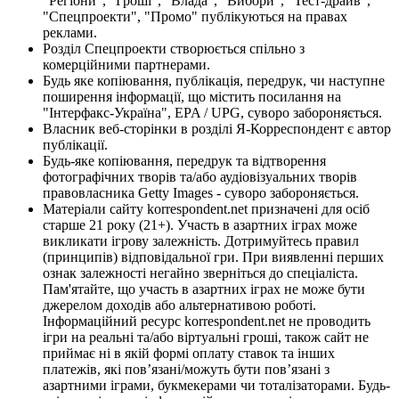
"Регіони", "Гроші", "Влада", "Вибори", "Тест-драйв",
"Спецпроекти", "Промо" публікуються на правах
реклами.
Розділ Спецпроекти створюється спільно з
комерційними партнерами.
Будь яке копіювання, публікація, передрук, чи наступне
поширення інформації, що містить посилання на
"Інтерфакс-Україна", EPA / UPG, суворо забороняється.
Власник веб-сторінки в розділі Я-Корреспондент є автор
публікації.
Будь-яке копіювання, передрук та відтворення
фотографічних творів та/або аудіовізуальних творів
правовласника Getty Images - суворо забороняється.
Матеріали сайту korrespondent.net призначені для осіб
старше 21 року (21+). Участь в азартних іграх може
викликати ігрову залежність. Дотримуйтесь правил
(принципів) відповідальної гри. При виявленні перших
ознак залежності негайно зверніться до спеціаліста.
Пам'ятайте, що участь в азартних іграх не може бути
джерелом доходів або альтернативою роботі.
Інформаційний ресурс korrespondent.net не проводить
ігри на реальні та/або віртуальні гроші, також сайт не
приймає ні в якій формі оплату ставок та інших
платежів, які пов’язані/можуть бути пов’язані з
азартними іграми, букмекерами чи тоталізаторами. Будь-