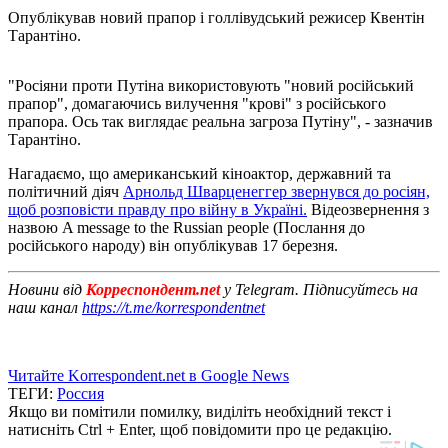
Опублікував новий прапор і голлівудський режисер Квентін
Тарантіно.
"Росіяни проти Путіна використовують "новий російський
прапор", домагаючись вилучення "крові" з російського
прапора. Ось так виглядає реальна загроза Путіну", - зазначив
Тарантіно.
Нагадаємо, що американський кіноактор, державний та
політичний діяч
Арнольд Шварценеггер звернувся до росіян,
щоб розповісти правду про війну в Україні.
Відеозвернення з
назвою A message to the Russian people (Послання до
російського народу) він опублікував 17 березня.
Новини від
Корреспондент.net
у Telegram. Підписуйтесь на
наш канал
https://t.me/korrespondentnet
Читайте Korrespondent.net в Google News
ТЕГИ:
Россия
Якщо ви помітили помилку, виділіть необхідний текст і
натисніть Ctrl + Enter, щоб повідомити про це редакцію.