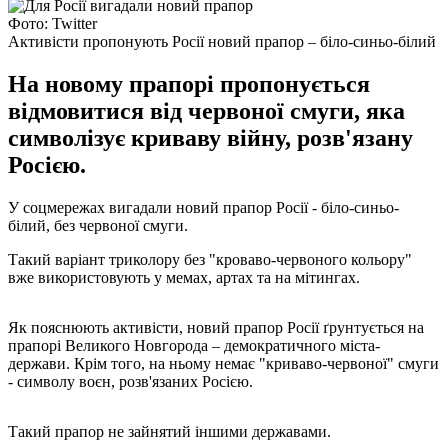
Фото: Twitter
Активісти пропонують Росії новий прапор – біло-синьо-білий
На новому прапорі пропонується
відмовитися від червоної смуги, яка
символізує криваву війну, розв'язану
Росією.
У соцмережах вигадали новий прапор Росії - біло-синьо-
білий, без червоної смуги.
Такий варіант триколору без "кроваво-червоного кольору"
вже використовують у мемах, артах та на мітингах.
Як пояснюють активісти, новий прапор Росії ґрунтується на
прапорі Великого Новгорода – демократичного міста-
держави. Крім того, на ньому немає "криваво-червоної" смуги
- символу воєн, розв'язаних Росією.
Такий прапор не зайнятий іншими державами.